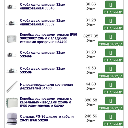
30.66
Скоба однолапковая 32мм
оцинкованная
53346
₽
/шт
В НАЛИЧИИ
31.28
Скоба двухлапковая 32мм
оцинкованная
53359
₽
/шт
В НАЛИЧИИ
Коробка распределительная IP56
3257.35
380х300х120мм с гладкими
₽
/шт
стенками прозрачная
54420
СКЛАД ЗАВОДА
31.29
Скоба однолапковая 32мм
53346R
₽
/шт
В НАЛИЧИИ
19.53
Скоба двухлапковая 32мм
53359R
₽
/шт
СКЛАД ЗАВОДА
44.69
Направляющая для крепления
держателей
51400
₽
/шт
В НАЛИЧИИ
Коробка распределительная с
880.58
кабельными вводами 2х40мм
₽
/шт
IP55 240х190х90мм
54202
СКЛАД ЗАВОДА
248.56
Сальник PG-36 диаметр кабеля
20-31 IP68
53200
₽
/шт
В НАЛИЧИИ