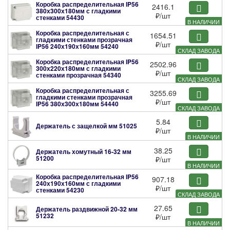
Коробка распределительная IP56
2416.1
380х300х180мм с гладкими
₽
/шт
стенками
54430
В НАЛИЧИИ
Коробка распределительная с
1654.51
гладкими стенками прозрачная
₽
/шт
IP56 240х190х160мм
54240
СКЛАД ЗАВОДА
Коробка распределительная IP56
2502.96
300х220х180мм с гладкими
₽
/шт
стенками прозрачная
54340
СКЛАД ЗАВОДА
Коробка распределительная с
3255.69
гладкими стенками прозрачная
₽
/шт
IP56 380х300х180мм
54440
СКЛАД ЗАВОДА
5.84
Держатель с защелкой мм
51025
₽
/шт
В НАЛИЧИИ
38.25
Держатель хомутный 16-32 мм
51200
₽
/шт
В НАЛИЧИИ
Коробка распределительная IP56
907.18
240х190х160мм с гладкими
₽
/шт
стенками
54230
СКЛАД ЗАВОДА
27.65
Держатель раздвижной 20-32 мм
51232
₽
/шт
В НАЛИЧИИ