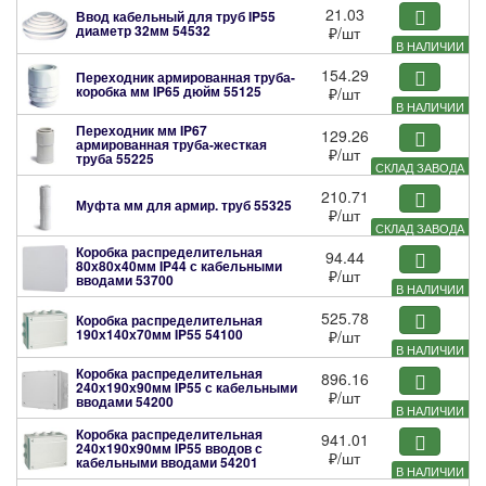
21.03
Ввод кабельный для труб IP55
диаметр 32мм
54532
₽
/шт
В НАЛИЧИИ
154.29
Переходник армированная труба-
коробка мм IP65 дюйм
55125
₽
/шт
В НАЛИЧИИ
Переходник мм IP67
129.26
армированная труба-жесткая
₽
/шт
труба
55225
СКЛАД ЗАВОДА
210.71
Муфта мм для армир. труб
55325
₽
/шт
СКЛАД ЗАВОДА
Коробка распределительная
94.44
80х80х40мм IP44 с кабельными
₽
/шт
вводами
53700
В НАЛИЧИИ
525.78
Коробка распределительная
190х140х70мм IP55
54100
₽
/шт
В НАЛИЧИИ
Коробка распределительная
896.16
240х190х90мм IP55 с кабельными
₽
/шт
вводами
54200
В НАЛИЧИИ
Коробка распределительная
941.01
240х190х90мм IP55 вводов с
₽
/шт
кабельными вводами
54201
В НАЛИЧИИ