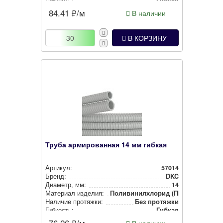
Гибкость:
Гибкая
Тип изделия:
Гофра
84.41
₽/м
В наличии
В КОРЗИНУ
Труба армированная 14 мм гибкая
Артикул:
57014
Бренд:
DKC
Диаметр, мм:
14
Материал изделия:
Поли­ви­нил­хло­рид (ПВХ)
Наличие протяжки:
Без протяжки
Гибкость:
Гибкая
Тип изделия:
Гофра
76.26
₽/м