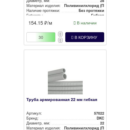
Диаметр, мм:
28
Материал изделия:
Поли­ви­нил­хло­рид (ПВХ)
Наличие протяжки:
Без протяжки
Гибкость:
Гибкая
Тип изделия:
Гофра
154.15
₽/м
В наличии
В КОРЗИНУ
Труба армированная 22 мм гибкая
Артикул:
57022
Бренд:
DKC
Диаметр, мм:
22
Материал изделия:
Поли­ви­нил­хло­рид (ПВХ)