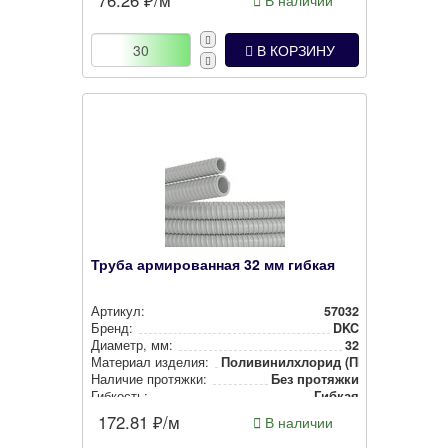
В наличии
В КОРЗИНУ
Труба армированная 32 мм гибкая
Артикул:
57032
Бренд:
DKC
Диаметр, мм:
32
Материал изделия:
Поли­ви­нил­хло­рид (ПВХ)
Наличие протяжки:
Без протяжки
Гибкость:
Гибкая
Тип изделия:
Гофра
172.81
₽/м
В наличии