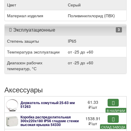
Цвет
Серый
Материал изделия
Поливинилхлорид (ПВХ)
Эксплуатационные
3
Степень защиты
IP65
Температура эксплуатации
от -25 до +60
Диапазон рабочих
от -25 до +60
температур, °С
Аксессуары
61.33
Держатель хомутный 25-63 мм
51263
₽
/шт
В НАЛИЧИИ
Коробка распределительная
1538.91
300х220x180 IP56 гладкие стенки
₽
/шт
высокая крышка
54330
СКЛАД ЗАВОДА