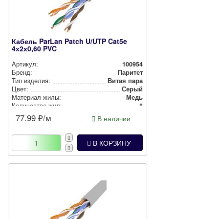
Кабель ParLan Patch U/UTP Cat5e
4х2х0,60 PVC
Артикул:
100954
Бренд:
Паритет
Тип изделия:
Витая пара
Цвет:
Серый
Материал жилы:
Медь
Количество жил:
8
Сечение жилы, мм2:
0.6
77.99
₽/м
В наличии
В КОРЗИНУ