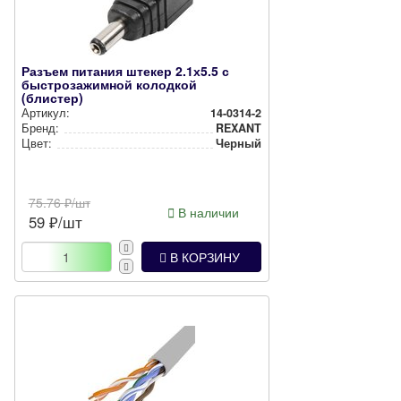
Разъем питания штекер 2.1х5.5 с
быстрозажимной колодкой
(блистер)
Артикул:
14-0314-2
Бренд:
REXANT
Цвет:
Черный
75.76
₽/шт
В наличии
59
₽/шт
В КОРЗИНУ