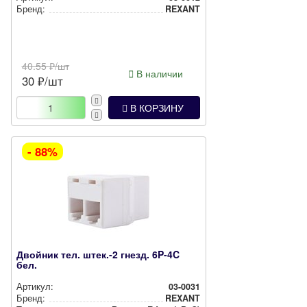
Бренд:
REXANT
40.55
₽/шт
В наличии
30
₽/шт
В КОРЗИНУ
- 88%
Двойник тел. штек.-2 гнезд. 6P-4C
бел.
Артикул:
03-0031
Бренд:
REXANT