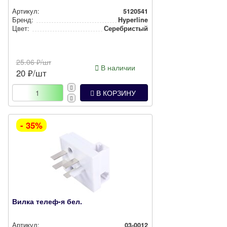
Артикул:
5120541
Бренд:
Hyperline
Цвет:
Сереб­рис­тый
25.06
₽/шт
В наличии
20
₽/шт
В КОРЗИНУ
- 35%
Вилка телеф-я бел.
Артикул:
03-0012