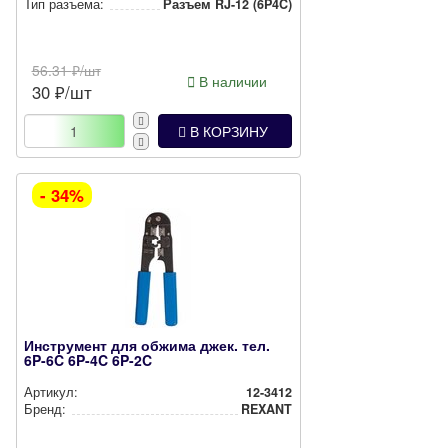
Тип разъема:
Разъем RJ-12 (6P4C)
56.31
₽/шт
В наличии
30
₽/шт
В КОРЗИНУ
- 34%
Инструмент для обжима джек. тел.
6P-6C 6P-4C 6P-2C
Артикул:
12-3412
Бренд:
REXANT