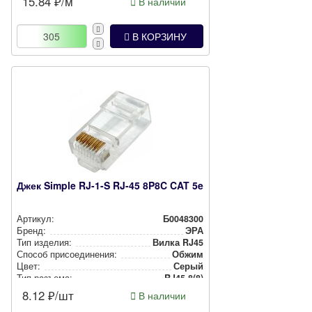
15.84
₽/м
В наличии
В КОРЗИНУ
Джек Simple RJ-1-S RJ-45 8P8C CAT 5e
Артикул:
Б0048300
Бренд:
ЭРА
Тип изделия:
Вилка RJ45
Способ при­со­еди­не­ния:
Обжим
Цвет:
Серый
Тип разъема:
RJ45 8(8)
8.12
₽/шт
В наличии