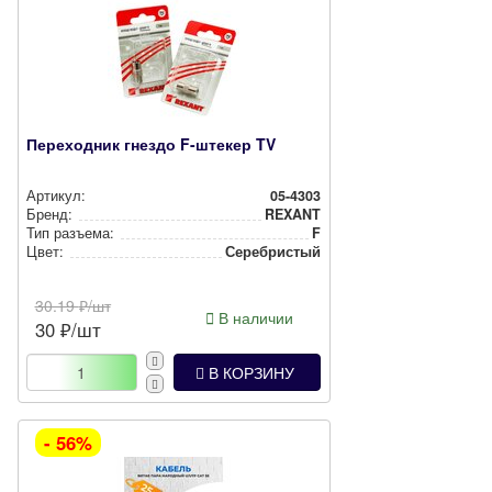
Переходник гнездо F-штекер TV
Артикул:
05-4303
Бренд:
REXANT
Тип разъема:
F
Цвет:
Сереб­рис­тый
30.19
₽/шт
В наличии
30
₽/шт
В КОРЗИНУ
- 56%