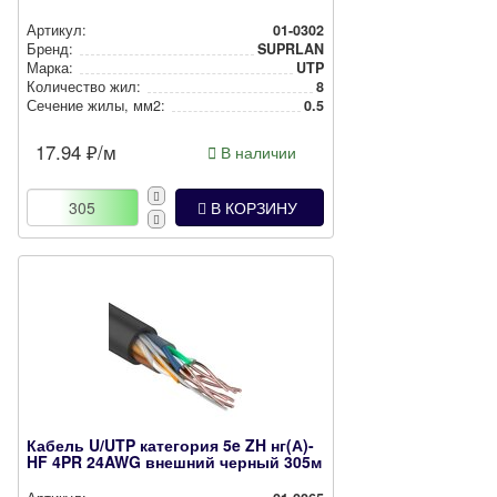
Артикул:
01-0302
Бренд:
SUPRLAN
Марка:
UTP
Количество жил:
8
Сечение жилы, мм2:
0.5
17.94
₽/м
В наличии
В КОРЗИНУ
Кабель U/UTP категория 5e ZH нг(А)-
HF 4PR 24AWG внешний черный 305м