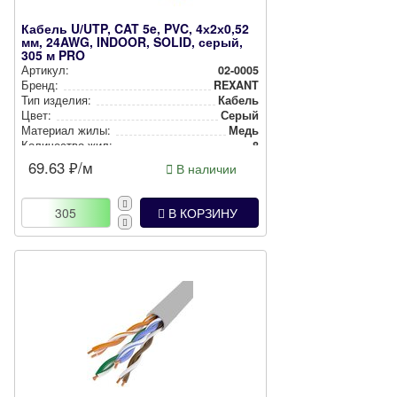
Кабель U/UTP, CAT 5e, PVC, 4х2х0,52
мм, 24AWG, INDOOR, SOLID, серый,
305 м PRO
Артикул:
02-0005
Бренд:
REXANT
Тип изделия:
Кабель
Цвет:
Серый
Материал жилы:
Медь
Количество жил:
8
Сечение жилы, мм2:
24
69.63
₽/м
В наличии
В КОРЗИНУ