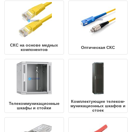
СКС на основе медных
Оптическая СКС
ком­по­нен­тов
Ком­плек­ту­ющие те­ле­ком­
Теле­ком­му­ни­ка­ци­он­ные
му­ни­ка­ци­он­ных шкафов и
шкафы и стойки
стоек