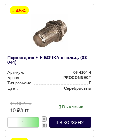
- 45%
Переходник F-F БОЧКА с кольц. (03-
044)
Артикул:
05-4201-4
Бренд:
PROCONNECT
Тип разъема:
F
Цвет:
Сереб­рис­тый
14.49
₽/шт
В наличии
10
₽/шт
В КОРЗИНУ