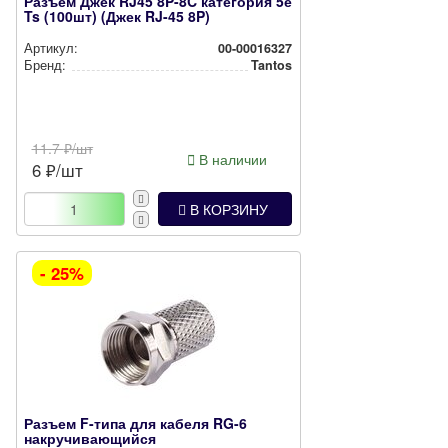
Разъем Джек RJ45 8P-8C категория 5е
Ts (100шт) (Джек RJ-45 8P)
Артикул:
00-00016327
Бренд:
Tantos
11.7
₽/шт
В наличии
6
₽/шт
В КОРЗИНУ
- 25%
Разъем F-типа для кабеля RG-6
накручивающийся