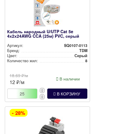
Кабель народный U/UTP Cat 5e
4х2х24AWG CCA (25м) PVC, серый
Артикул:
SQ0107-0113
Бренд:
TDM
Цвет:
Серый
Количество жил:
8
18.69
₽/м
В наличии
12
₽/м
В КОРЗИНУ
- 28%