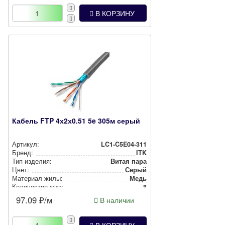
В КОРЗИНУ
Кабель FTP 4х2х0.51 5e 305м серый
Артикул:
LC1-C5E04-311
Бренд:
ITK
Тип изделия:
Витая пара
Цвет:
Серый
Материал жилы:
Медь
Количество жил:
8
Сечение жилы, мм2:
0.51
97.09
₽/м
В наличии