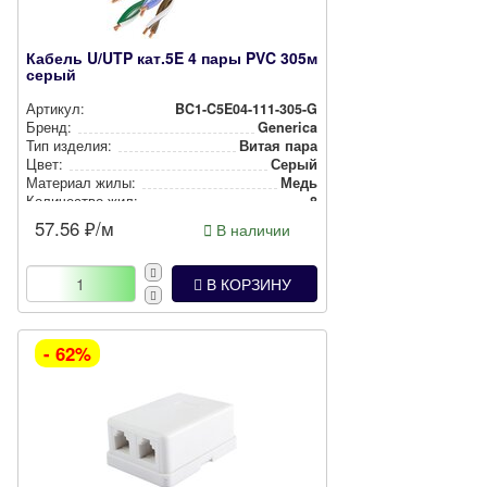
Кабель U/UTP кат.5E 4 пары PVC 305м
серый
Артикул:
BC1-C5E04-111-305-G
Бренд:
Generica
Тип изделия:
Витая пара
Цвет:
Серый
Материал жилы:
Медь
Количество жил:
8
57.56
₽/м
В наличии
В КОРЗИНУ
- 62%