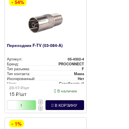
- 54%
Переходник F-TV (03-084-A)
Артикул:
05-4302-4
Бренд:
PROCONNECT
Тип разъема:
F
Тип контакта:
Мама
Изо­ли­ро­ван­ный:
Нет
Цвет:
Сереб­рис­тый
23.17
₽/шт
В наличии
15
₽/шт
В КОРЗИНУ
- 1%