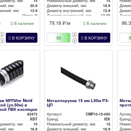
 диаметр, мм:
15
Номи­наль­ный диаметр, мм:
15
Номи­н
ний, мм:
20.9
Диаметр внешний, мм:
18.9
Диаме
ен­ний, мм:
13.9
Диаметр внут­рен­ний, мм:
13.9
Диамет
Черный
Диаметр внут­рен­ний, мм:
13.90
Диамет
Цвет:
Черный
Цвет:
м
79.18
₽/м
96.
В наличии
В наличии
В КОРЗИНУ
В КОРЗИНУ
ав МРПИнг Nord
Металлорукав 15 мм L50м РЗ-
Мета
ой (уп.50м) в
ЦП
протя
кой ПВХ изоляции
82473
Артикул:
CMP10-15-050
Артик
КВТ
Бренд:
IEK
Бренд
 диаметр, мм:
15
Номи­наль­ный диаметр, мм:
15
Номи­н
ний, мм:
18.9
Диаметр внешний, мм:
18.9
Диаме