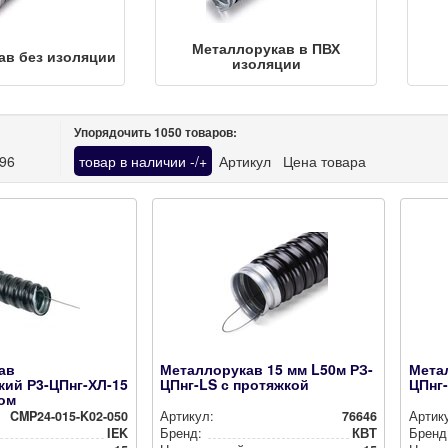
Метал­ло­ру­кав в ПВХ
кав без изоляции
изоляции
Упорядочить
1050
товаров:
96
товар в наличии -/+
Артикул
Цена товара
ав
Металлорукав 15 мм L50м РЗ-
Метал
ий Р3-ЦПнг-ХЛ-15
ЦПнг-LS с протяжкой
ЦПнг-
дом
CMP24-015-K02-050
Артикул:
76646
Артик
IEK
Бренд:
КВТ
Бренд