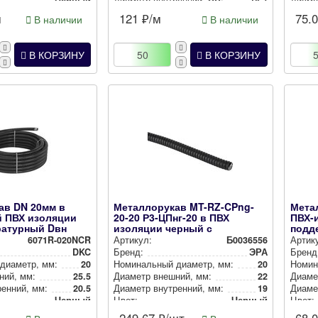
Черный
Диаметр внут­рен­ний, мм:
18.7
Диамет
Цвет:
Черный
Диамет
м
121
₽/м
75.
В наличии
В наличии
Цвет:
В КОРЗИНУ
В КОРЗИНУ
ав DN 20мм в
Металлорукав MT-RZ-CPng-
Мета
й ПВХ изоляции
20-20 Р3-ЦПнг-20 в ПВХ
ПВХ-и
ратурный Dвн
изоляции черный с
подд
протяжкой 20м
МРПИн
6071R-020NCR
Артикул:
Б0036556
Артик
DKC
Бренд:
ЭРА
Бренд
 диаметр, мм:
20
Номи­наль­ный диаметр, мм:
20
Номи­н
ний, мм:
25.5
Диаметр внешний, мм:
22
Диаме
ен­ний, мм:
20.5
Диаметр внут­рен­ний, мм:
19
Диамет
Черный
Цвет:
Черный
Цвет: