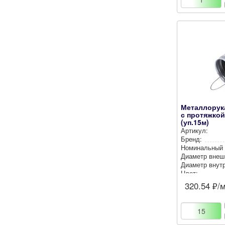
Металлорука
с протяжкой 
(уп.15м)
Артикул:
Бренд:
Номи­наль­ный
Диаметр внеш
Диаметр внут­р
Цвет:
320.54
₽/