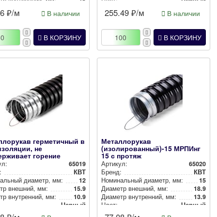
р внут­рен­ний, мм:
15
Цвет:
Черный
р внут­рен­ний, мм:
13.9
06
₽/м
255.49
₽/м
В наличии
В наличии
Черный
В КОРЗИНУ
В КОРЗИНУ
ллорукав герметичный в
Металлорукав
золяции, не
(изолированный)-15 МРПИнг
ерживает горение
15 с протяж
г 12 с...
ул:
65019
Артикул:
65020
:
КВТ
Бренд:
КВТ
аль­ный диаметр, мм:
12
Номи­наль­ный диаметр, мм:
15
тр внешний, мм:
15.9
Диаметр внешний, мм:
18.9
р внут­рен­ний, мм:
10.9
Диаметр внут­рен­ний, мм:
13.9
Черный
Цвет:
Черный