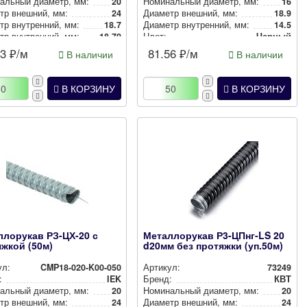
аль­ный диаметр, мм:
20
Номи­наль­ный диаметр, мм:
16
тр внешний, мм:
24
Диаметр внешний, мм:
18.9
р внут­рен­ний, мм:
18.7
Диаметр внут­рен­ний, мм:
14.5
р внут­рен­ний, мм:
18.70
Цвет:
Черный
Черный
33
₽/м
81.56
₽/м
В наличии
В наличии
В КОРЗИНУ
В КОРЗИНУ
ллорукав РЗ-ЦХ-20 с
Металлорукав Р3-ЦПнг-LS 20
жкой (50м)
d20мм без протяжки (уп.50м)
ул:
CMP18-020-K00-050
Артикул:
73249
:
IEK
Бренд:
КВТ
аль­ный диаметр, мм:
20
Номи­наль­ный диаметр, мм:
20
тр внешний, мм:
24
Диаметр внешний, мм:
24