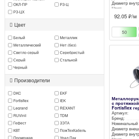
Диаметр внут­р
ОКЛ-ПР
РЗ-Ц
Цвет:
РЗ-ЦХ
92.05
₽/м
Цвет
Белый
Металлик
Металлический
Нет (без)
Светло-серый
Серебристый
Серый
Стальной
Черный
Производители
DKC
EKF
Металлорука
Fortisflex
IEK
с протяжкой
Fortisflex г
Legrand
REXANT
ПВХ...
Артикул:
RUVinil
TDM
Бренд:
Гефест
ЗЭТА
Номи­наль­ный
Диаметр внеш
КВТ
ПожТехКабель
Диаметр внут­р
Промрукав
Урал Пак