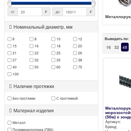
от
₽
до
₽
Метал­ло­ру­
Номинальный диаметр, мм
Выводить по:
6
8
10
12
15
16
18
20
16
32
48
21
22
25
26
27
32
35
38
40
50
60
75
100
Наличие протяжки
Без протяжки
С протяжкой
Металлорук
Материал изделия
морозостойк
(50м) с зон
Артикул:
Металл
Бренд:
Поливинилхлорид (ПВХ)