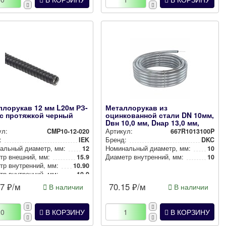
лорукав 12 мм L20м РЗ-
Металлорукав из
 с протяжкой черный
оцинкованной стали DN 10мм,
Dвн 10,0 мм, Dнар 13,0 мм,
IP40,...
ул:
CMP10-12-020
Артикул:
667R1013100P
:
IEK
Бренд:
DKC
аль­ный диаметр, мм:
12
Номи­наль­ный диаметр, мм:
10
тр внешний, мм:
15.9
Диаметр внут­рен­ний, мм:
10
р внут­рен­ний, мм:
10.90
р внут­рен­ний, мм:
10.9
Черный
87
₽/м
70.15
₽/м
В наличии
В наличии
В КОРЗИНУ
В КОРЗИНУ