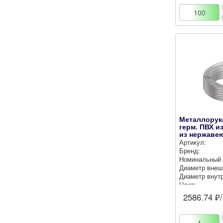
Металлорук
герм. ПВХ и
из нержавею
Артикул:
Бренд:
Номи­наль­ный
Диаметр внеш
Диаметр внут­р
Цвет:
2586.74
₽