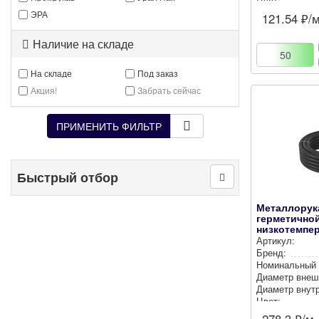
Цвет:
ЭРА
121.54
₽/
Наличие на складе
На складе
Под заказ
Акция!
Забрать сейчас
ПРИМЕНИТЬ ФИЛЬТР
Быстрый отбор
Металлорук
герметично
низкотемпе
20,5...
Артикул:
Бренд:
Номи­наль­ный
Диаметр внеш
Диаметр внут­р
Цвет: