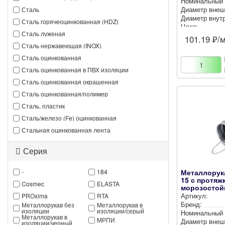
Номи­наль­ный
Сталь
Диаметр внеш
Диаметр внут­р
Сталь горячеоцинкованная (HDZ)
Цвет:
Сталь луженая
101.19
₽/
Сталь нержавеющая (INOX)
Сталь оцинкованная
Сталь оцинкованная в ПВХ изоляции
Сталь оцинкованная окрашенная
Сталь оцинкованная/полимер
Сталь, пластик
Сталь/железо (Fe) оцинкованная
Стальная оцинкованная лента
Серия
Металлорук
-
184
15 с протяжк
Cosmec
ELASTA
морозостой
PROxima
RTA
Артикул:
Бренд:
Металлорукав без
Металлорукав в
изоляции
изоляции/серый
Номи­наль­ный
Металлорукав в
МРПИ
Диаметр внеш
изоляции/черный