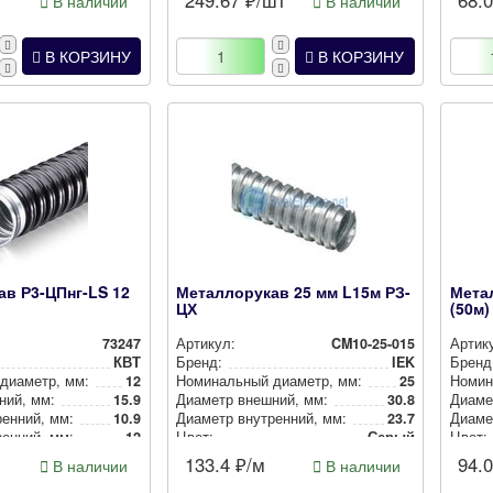
249.67
₽/шт
68.
В наличии
В наличии
В КОРЗИНУ
В КОРЗИНУ
в Р3-ЦПнг-LS 12
Металлорукав 25 мм L15м РЗ-
Метал
ЦХ
(50м
73247
Артикул:
CM10-25-015
Артик
КВТ
Бренд:
IEK
Бренд
 диаметр, мм:
12
Номи­наль­ный диаметр, мм:
25
Номи­н
ний, мм:
15.9
Диаметр внешний, мм:
30.8
Диаме
ен­ний, мм:
10.9
Диаметр внут­рен­ний, мм:
23.7
Диамет
ен­ний, мм:
12
Цвет:
Серый
Цвет:
Черный
133.4
₽/м
94.
В наличии
В наличии