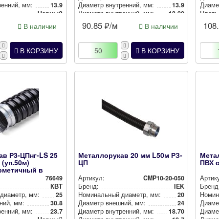
ен­ний, мм:
13.9
Диаметр внут­рен­ний, мм:
13.9
Диамет
Черный
Диаметр внут­рен­ний, мм:
13.90
Цвет:
Диаметр внут­рен­ний, мм:
14.9
90.85
₽/м
108
В наличии
В наличии
Цвет:
Черный
В КОРЗИНУ
В КОРЗИНУ
в Р3-ЦПнг-LS 25
Металлорукав 20 мм L50м РЗ-
Мета
 (уп.50м)
ЦП
ПВХ 
ерметичный в
76649
Артикул:
CMP10-20-050
Артик
КВТ
Бренд:
IEK
Бренд
 диаметр, мм:
25
Номи­наль­ный диаметр, мм:
20
Номи­н
ний, мм:
30.8
Диаметр внешний, мм:
24
Диаме
ен­ний, мм:
23.7
Диаметр внут­рен­ний, мм:
18.70
Диамет