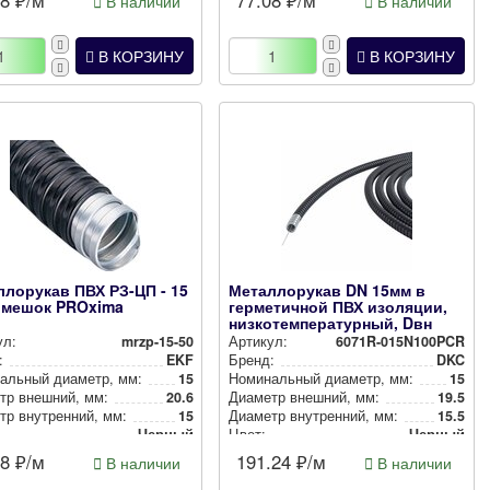
08
₽/м
77.08
₽/м
В наличии
В наличии
В КОРЗИНУ
В КОРЗИНУ
лорукав ПВХ РЗ-ЦП - 15
Металлорукав DN 15мм в
) мешок PROxima
герметичной ПВХ изоляции,
низкотемпературный, Dвн
15,5...
ул:
mrzp-15-50
Артикул:
6071R-015N100PCR
:
EKF
Бренд:
DKC
аль­ный диаметр, мм:
15
Номи­наль­ный диаметр, мм:
15
тр внешний, мм:
20.6
Диаметр внешний, мм:
19.5
р внут­рен­ний, мм:
15
Диаметр внут­рен­ний, мм:
15.5
Черный
Цвет:
Черный
08
₽/м
191.24
₽/м
В наличии
В наличии