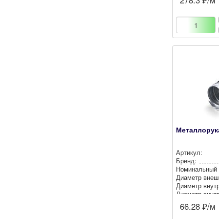
278.3
₽/м
Металлорука
Артикул:
Бренд:
Номи­наль­ный
Диаметр внеш
Диаметр внут­р
Диаметр внут­р
Цвет:
66.28
₽/м