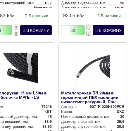
р внут­рен­ний, мм:
18.7
Диаметр внут­рен­ний, мм:
20
Металлик
Диаметр внут­рен­ний, мм:
18.70
Цвет:
Черный
.82
₽/м
92.05
₽/м
В наличии
В наличии
В КОРЗИНУ
В КОРЗИНУ
ллорукав 15 мм L50м в
Металлорукав DN 20мм в
оболочке МРПнг-LS
герметичной ПВХ изоляции,
низкотемпературный, Dвн
20,5...
ул:
73248
Артикул:
6071R-020N100PCR
:
КВТ
Бренд:
DKC
аль­ный диаметр, мм:
15
Номи­наль­ный диаметр, мм:
20
тр внешний, мм:
18.9
Диаметр внешний, мм:
25.5
р внут­рен­ний, мм:
13.90
Диаметр внут­рен­ний, мм:
20.5