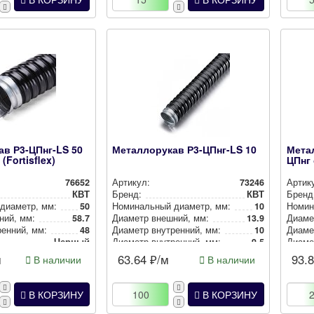
в Р3-ЦПнг-LS 50
Металлорукав Р3-ЦПнг-LS 10
Метал
(Fortisflex)
ЦПнг
76652
Артикул:
73246
Артик
КВТ
Бренд:
КВТ
Бренд
 диаметр, мм:
50
Номи­наль­ный диаметр, мм:
10
Номи­н
ний, мм:
58.7
Диаметр внешний, мм:
13.9
Диаме
ен­ний, мм:
48
Диаметр внут­рен­ний, мм:
10
Диамет
Черный
Диаметр внут­рен­ний, мм:
9.5
Диамет
Цвет:
Черный
Цвет:
м
63.64
₽/м
93.
В наличии
В наличии
В КОРЗИНУ
В КОРЗИНУ