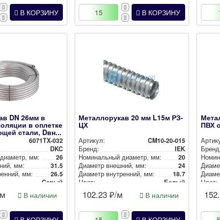
В КОРЗИНУ
В КОРЗИНУ
ав DN 26мм в
Металлорукав 20 мм L15м РЗ-
Мета
золяции в оплетке
ЦХ
ПВХ 
щей стали, Dвн...
6071TX-032
Артикул:
CM10-20-015
Артик
DKC
Бренд:
IEK
Бренд
 диаметр, мм:
26
Номи­наль­ный диаметр, мм:
20
Номи­н
ний, мм:
31.5
Диаметр внешний, мм:
24
Диаме
ен­ний, мм:
26.5
Диаметр внут­рен­ний, мм:
18.7
Диамет
Серый
Цвет:
Белый
Цвет:
/м
102.23
₽/м
152
В наличии
В наличии
В КОРЗИНУ
В КОРЗИНУ