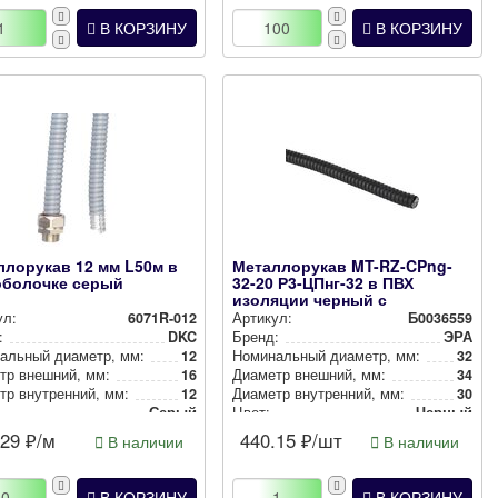
В КОРЗИНУ
В КОРЗИНУ
ллорукав 12 мм L50м в
Металлорукав MT-RZ-CPng-
оболочке серый
32-20 Р3-ЦПнг-32 в ПВХ
изоляции черный с
протяжкой 20м
ул:
6071R-012
Артикул:
Б0036559
:
DKC
Бренд:
ЭРА
аль­ный диаметр, мм:
12
Номи­наль­ный диаметр, мм:
32
тр внешний, мм:
16
Диаметр внешний, мм:
34
р внут­рен­ний, мм:
12
Диаметр внут­рен­ний, мм:
30
Серый
Цвет:
Черный
.29
₽/м
440.15
₽/шт
В наличии
В наличии
В КОРЗИНУ
В КОРЗИНУ