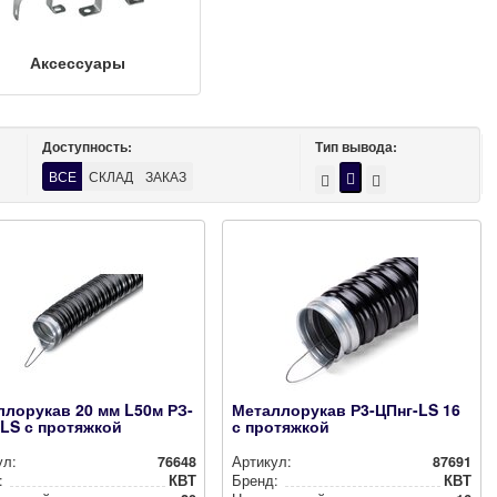
Аксессуары
Доступность:
Тип вывода:
ВСЕ
СКЛАД
ЗАКАЗ
лорукав 20 мм L50м РЗ-
Металлорукав Р3-ЦПнг-LS 16
LS с протяжкой
с протяжкой
ул:
76648
Артикул:
87691
:
КВТ
Бренд:
КВТ