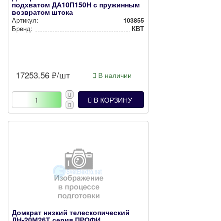
подхватом ДА10П150Н с пружинным
возвратом штока
Артикул:
103855
Бренд:
КВТ
17253.56
₽/шт
В наличии
В КОРЗИНУ
Домкрат низкий телескопический
ДН-20М26Т серия ПРОФИ