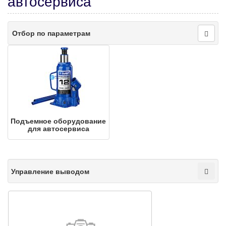
автосервиса
Отбор по параметрам
Подъемное обо­ру­до­ва­ние
для ав­то­сер­ви­са
Управление выводом