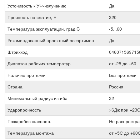
Усточивость к УФ-излучению
Да
Прочность на сжатие, Н
320
Температура эксплуатации, град.C
-5...60
Рекомендованный проектный ассортимент
Да
Штрихкод
046071569715
Диапазон рабочих температур
от -25 до +60
Наличие протяжки
Без протяжки
Страна
Россия
Минимальный радиус изгиба
32
Ударопрочность
>6Дж при +23
Пожаробезопасность
Не распростра
Температура монтажа
от +5С до +60