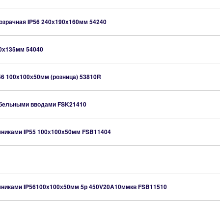
розрачная IP56 240х190х160мм
54240
10х135мм
54040
56 100х100х50мм (розница)
53810R
кабельными вводами
FSK21410
мниками IP55 100х100х50мм
FSB11404
ммниками IP56100х100х50мм 5р 450V20A10ммкв
FSB11510