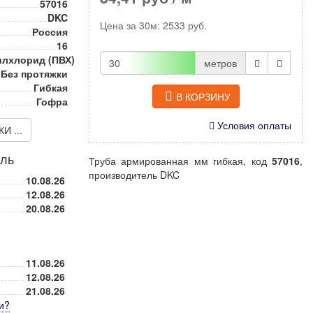
57016
DKC
Цена за
30м
:
2533
руб.
Россия
16
лхлорид (ПВХ)
метров
Без протяжки
Гибкая
В КОРЗИНУ
Гофра
Условия оплаты
 ...
иль
Труба армированная мм гибкая, код
57016
,
производитель DKC
10.08.26
12.08.26
20.08.26
11.08.26
12.08.26
21.08.26
и
?