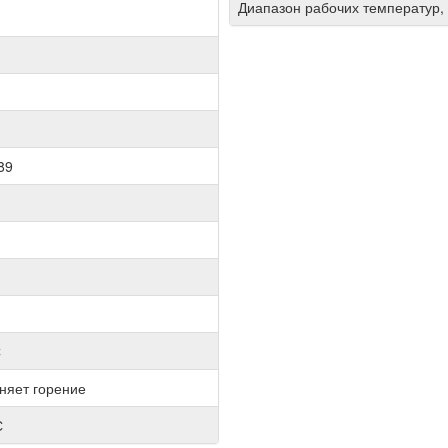
Диапазон рабочих температур,
89
С
няет горение
С