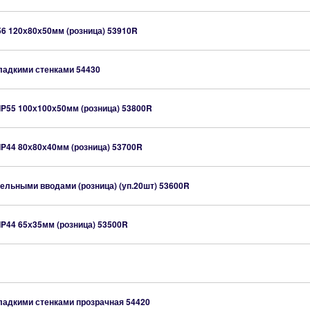
56 120х80х50мм (розница)
53910R
гладкими стенками
54430
IP55 100х100х50мм (розница)
53800R
IP44 80х80х40мм (розница)
53700R
бельными вводами (розница) (уп.20шт)
53600R
IP44 65х35мм (розница)
53500R
гладкими стенками прозрачная
54420