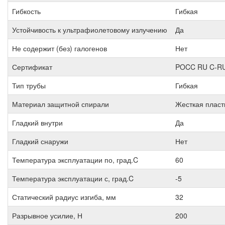
Гибкость
Гибкая
Устойчивость к ультрафиолетовому излучению
Да
Не содержит (без) галогенов
Нет
Сертификат
POCC RU C-RU
Тип трубы
Гибкая
Материал защитной спирали
Жесткая пласт
Гладкий внутри
Да
Гладкий снаружи
Нет
Температура эксплуатации по, град.C
60
Температура эксплуатации с, град.C
-5
Статический радиус изгиба, мм
32
Разрывное усилие, Н
200