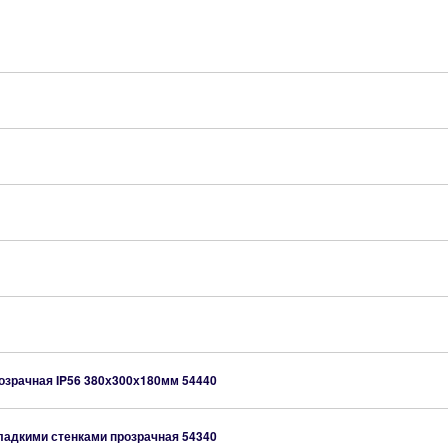
розрачная IP56 380х300х180мм
54440
гладкими стенками прозрачная
54340