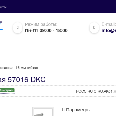
акты
Режим работы:
E-mail:
Пн-Пт 09:00 - 18:00
info@s
ованная 16 мм гибкая
ая 57016 DKC
80 метров
POCC RU C-RU.AK01.H
Параметры