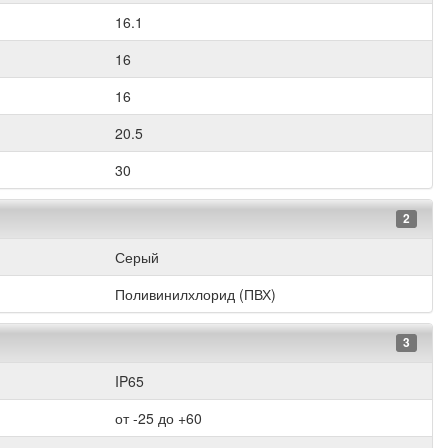
16.1
16
16
20.5
30
2
Серый
Поливинилхлорид (ПВХ)
3
IP65
от -25 до +60