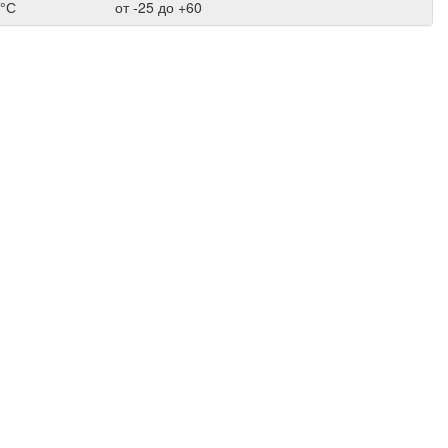
 °С
от -25 до +60