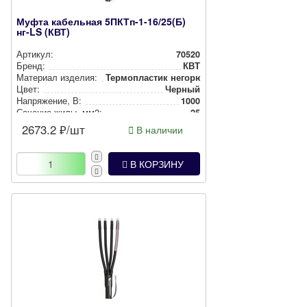
Муфта кабельная 5ПКТп-1-16/25(Б)
нг-LS (КВТ)
Артикул:
70520
Бренд:
КВТ
Материал изделия:
Тер­моп­лас­тик негорючий
Цвет:
Черный
Нап­ря­же­ние, В:
1000
Сечение жилы, мм2:
25
2673.2
₽/шт
В наличии
В КОРЗИНУ