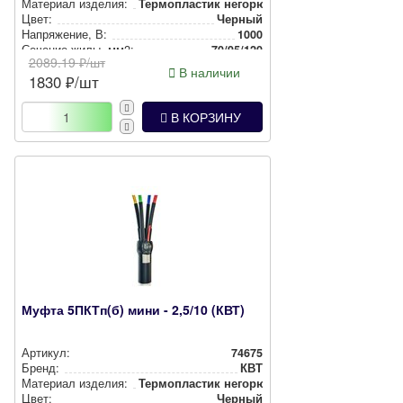
Материал изделия:
Тер­моп­лас­тик негорючий
Цвет:
Черный
Нап­ря­же­ние, В:
1000
Сечение жилы, мм2:
70/95/120
2089.19
₽/шт
В наличии
1830
₽/шт
В КОРЗИНУ
Муфта 5ПКТп(б) мини - 2,5/10 (КВТ)
Артикул:
74675
Бренд:
КВТ
Материал изделия:
Тер­моп­лас­тик негорючий
Цвет:
Черный