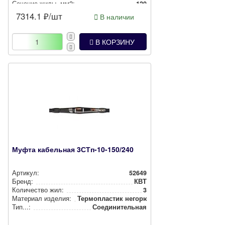
Сечение жилы, мм2:
120
7314.1
₽/шт
В наличии
В КОРЗИНУ
Муфта кабельная 3СТп-10-150/240
Артикул:
52649
Бренд:
КВТ
Количество жил:
3
Материал изделия:
Тер­моп­лас­тик негорючий
Тип...:
Соеди­ни­тель­ная