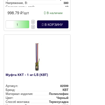
Нап­ря­же­ние, В:
380
Сечение жилы, мм2:
10
998.79
₽/шт
В наличии
В КОРЗИНУ
Муфта ККТ - 1 нг-LS (КВТ)
Артикул:
82599
Бренд:
КВТ
Материал изделия:
Полиолефин
Цвет:
Черный
Способ монтажа:
Тер­мо­усад­ка