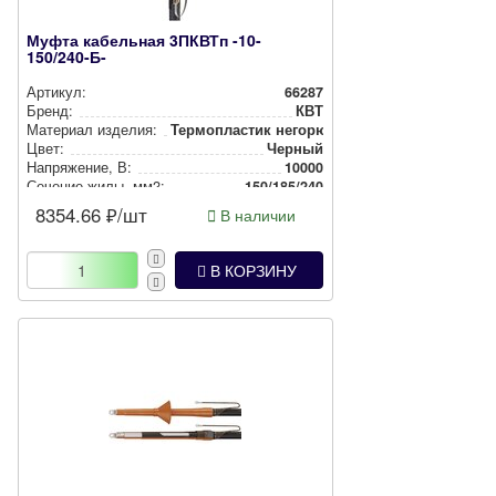
Муфта кабельная 3ПКВТп -10-
150/240-Б-
Артикул:
66287
Бренд:
КВТ
Материал изделия:
Тер­моп­лас­тик негорючий
Цвет:
Черный
Нап­ря­же­ние, В:
10000
Сечение жилы, мм2:
150/185/240
8354.66
₽/шт
В наличии
В КОРЗИНУ