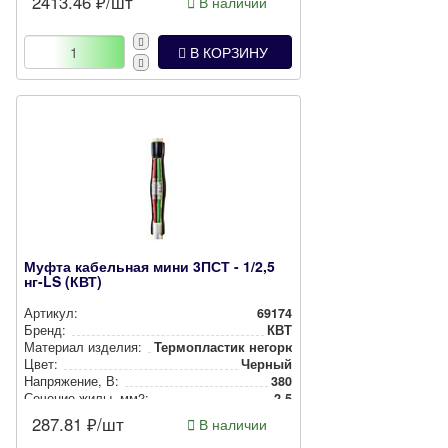
2413.46
₽/шт
В наличии
В КОРЗИНУ
Муфта кабельная мини 3ПСТ - 1/2,5
нг-LS (КВТ)
Артикул:
69174
Бренд:
КВТ
Материал изделия:
Тер­моп­лас­тик негорючий
Цвет:
Черный
Нап­ря­же­ние, В:
380
Сечение жилы, мм2:
2.5
287.81
₽/шт
В наличии