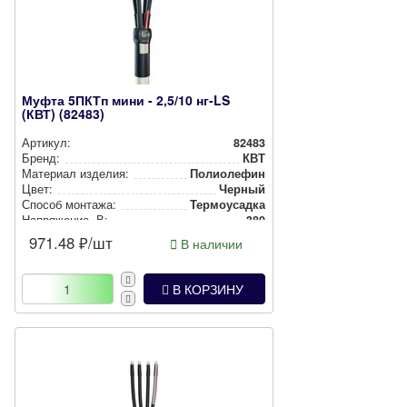
Муфта 5ПКТп мини - 2,5/10 нг-LS
(КВТ) (82483)
Артикул:
82483
Бренд:
КВТ
Материал изделия:
Полиолефин
Цвет:
Черный
Способ монтажа:
Тер­мо­усад­ка
Нап­ря­же­ние, В:
380
971.48
₽/шт
В наличии
В КОРЗИНУ