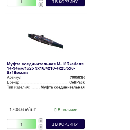
В КОРЗИНУ
Муфта соединительная М-12Dкабеля
14-34мм/1х25 3x16/4x10-4x25/5x6-
5x16мм.кв
Артикул:
700583R
Бренд:
CellPack
Тип изделия:
Муфта со­еди­ни­тель­ная
1708.6
₽/шт
В наличии
В КОРЗИНУ