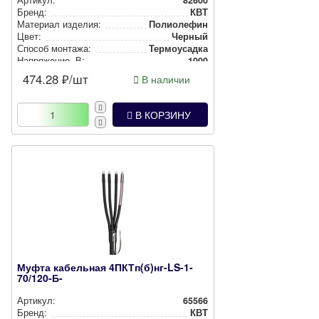
Артикул:
82600
Бренд:
КВТ
Материал изделия:
Полиолефин
Цвет:
Черный
Способ монтажа:
Тер­мо­усад­ка
Нап­ря­же­ние, В:
1000
474.28
₽/шт
В наличии
В КОРЗИНУ
Муфта кабельная 4ПКТп(б)нг-LS-1-
70/120-Б-
Артикул:
65566
Бренд:
КВТ