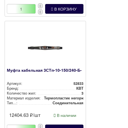
В КОРЗИНУ
Муфта кабельная 3СТп-10-150/240-Б-
Артикул:
52833
Бренд:
КВТ
Количество жил:
3
Материал изделия:
Тер­моп­лас­тик негорючий
Тип...:
Соеди­ни­тель­ная
12404.63
₽/шт
В наличии