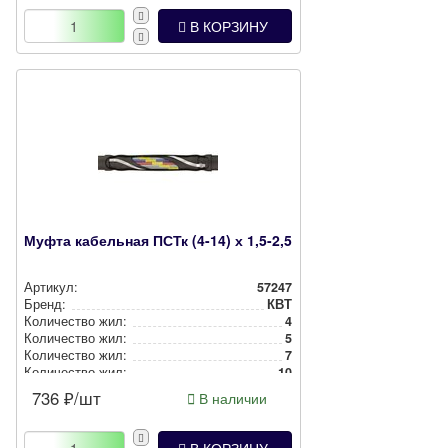
В КОРЗИНУ
Муфта кабельная ПСТк (4-14) х 1,5-2,5
Артикул:
57247
Бренд:
КВТ
Количество жил:
4
Количество жил:
5
Количество жил:
7
Количество жил:
10
Количество жил:
14
736
₽/шт
В наличии
Материал изделия:
Тер­моп­лас­тик негорючий
Тип...:
Соеди­ни­тель­ная