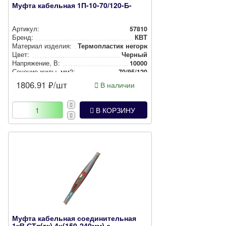
Муфта кабельная 1П-10-70/120-Б-
Артикул:
57810
Бренд:
КВТ
Материал изделия:
Тер­моп­лас­тик негорючий
Цвет:
Черный
Нап­ря­же­ние, В:
10000
Сечение жилы, мм2:
70/95/120
1806.91
₽/шт
В наличии
В КОРЗИНУ
Муфта кабельная соединительная
1кВ СТп(тк) 4х(150-240мм) с