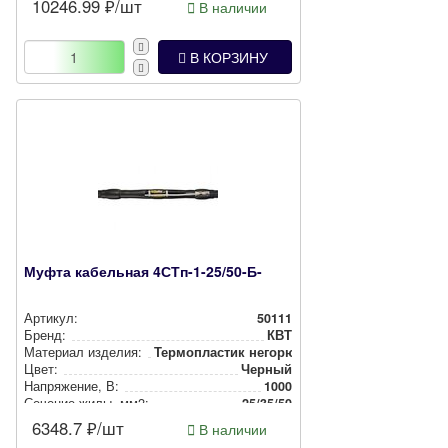
10246.99
₽/шт
В наличии
В КОРЗИНУ
Муфта кабельная 4СТп-1-25/50-Б-
Артикул:
50111
Бренд:
КВТ
Материал изделия:
Тер­моп­лас­тик негорючий
Цвет:
Черный
Нап­ря­же­ние, В:
1000
Сечение жилы, мм2:
25/35/50
6348.7
₽/шт
В наличии