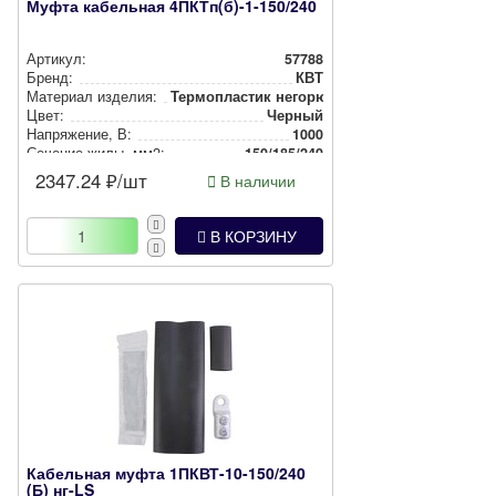
Муфта кабельная 4ПКТп(б)-1-150/240
Артикул:
57788
Бренд:
КВТ
Материал изделия:
Тер­моп­лас­тик негорючий
Цвет:
Черный
Нап­ря­же­ние, В:
1000
Сечение жилы, мм2:
150/185/240
2347.24
₽/шт
В наличии
В КОРЗИНУ
Кабельная муфта 1ПКВТ-10-150/240
(Б) нг-LS