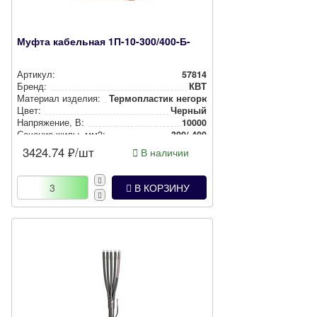
Муфта кабельная 1П-10-300/400-Б-
Артикул:
57814
Бренд:
КВТ
Материал изделия:
Тер­моп­лас­тик негорючий
Цвет:
Черный
Нап­ря­же­ние, В:
10000
Сечение жилы, мм2:
300/ 400
3424.74
₽/шт
В наличии
В КОРЗИНУ