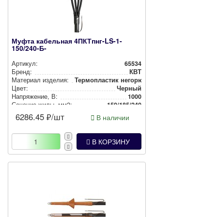
Муфта кабельная 4ПКТпнг-LS-1-
150/240-Б-
Артикул:
65534
Бренд:
КВТ
Материал изделия:
Тер­моп­лас­тик негорючий
Цвет:
Черный
Нап­ря­же­ние, В:
1000
Сечение жилы, мм2:
150/185/240
6286.45
₽/шт
В наличии
В КОРЗИНУ