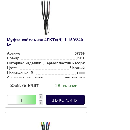
Муфта кабельная 4ПКТп(б)-1-150/240-
Б-
Артикул:
57789
Бренд:
КВТ
Материал изделия:
Тер­моп­лас­тик негорючий
Цвет:
Черный
Нап­ря­же­ние, В:
1000
Сечение жилы, мм2:
150/185/240
5568.79
₽/шт
В наличии
В КОРЗИНУ