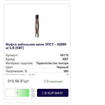
Муфта кабельная мини 3ПСТ - 42890
нг-LS (КВТ)
Артикул:
69175
Бренд:
КВТ
Материал изделия:
Тер­моп­лас­тик негорючий
Цвет:
Черный
Нап­ря­же­ние, В:
380
Сечение жилы, мм2:
6
310.56
₽/шт
В наличии
В КОРЗИНУ