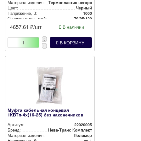
Материал изделия:
Тер­моп­лас­тик негорючий
Цвет:
Черный
Нап­ря­же­ние, В:
1000
Сечение жилы, мм2:
70/95/120
4657.61
₽/шт
В наличии
В КОРЗИНУ
Муфта кабельная концевая
1КВТп-4х(16-25) без наконечников
Артикул:
22020005
Бренд:
Нева-Транс Комплект
Материал изделия:
Полимер
Нап­ря­же­ние, В:
до 1