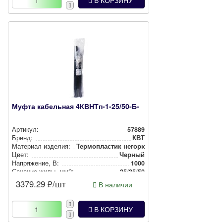
В КОРЗИНУ
Муфта кабельная 4КВНТп-1-25/50-Б-
Артикул:
57889
Бренд:
КВТ
Материал изделия:
Тер­моп­лас­тик негорючий
Цвет:
Черный
Нап­ря­же­ние, В:
1000
Сечение жилы, мм2:
25/35/50
3379.29
₽/шт
В наличии
В КОРЗИНУ