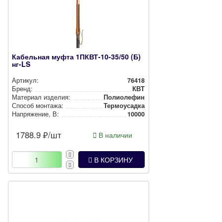
Кабельная муфта 1ПКВТ-10-35/50 (Б)
нг-LS
Артикул:
76418
Бренд:
КВТ
Материал изделия:
Полиолефин
Способ монтажа:
Тер­мо­усад­ка
Нап­ря­же­ние, В:
10000
1788.9
₽/шт
В наличии
В КОРЗИНУ