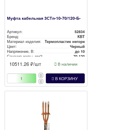
Муфта кабельная 3СТп-10-70/120-Б-
Артикул:
52834
Бренд:
КВТ
Материал изделия:
Тер­моп­лас­тик негорючий
Цвет:
Черный
Нап­ря­же­ние, В:
до 10
Сечение жилы, мм2:
70-120
10511.26
₽/шт
В наличии
В КОРЗИНУ