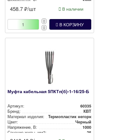
Нап­ря­же­ние, В:
1000
458.7
₽/шт
В наличии
В КОРЗИНУ
Муфта кабельная 5ПКТп(б)-1-16/25-Б
Артикул:
60335
Бренд:
КВТ
Материал изделия:
Тер­моп­лас­тик негорючий
Цвет:
Черный
Нап­ря­же­ние, В:
1000
Сечение жилы, мм2:
25