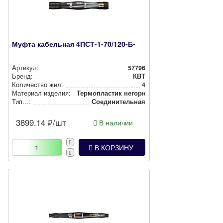
Муфта кабельная 4ПСТ-1-70/120-Б-
Артикул:
57796
Бренд:
КВТ
Количество жил:
4
Материал изделия:
Тер­моп­лас­тик негорючий
Тип...:
Соеди­ни­тель­ная
3899.14
₽/шт
В наличии
В КОРЗИНУ