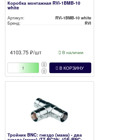
Коробка монтажная RVi-1BMB-10
white
Артикул:
RVi-1BMB-10 white
Бренд:
RVI
4103.75
₽/шт
В наличии
В КОРЗИНУ
Тройник BNC: гнездо (мама) - два
гнезда (мама) /TT-BC29/, (GF-BNC-