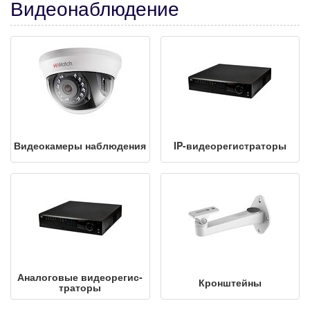
Видеонаблюдение
Виде­ока­ме­ры наблюдения
IP-ви­де­оре­гис­тра­то­ры
Аналоговые ви­де­оре­гис­
Кронштейны
тра­то­ры