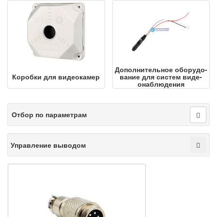
Допол­ни­тель­ное обо­ру­до­
Коробки для видеокамер
ва­ние для систем ви­де­
онаб­лю­де­ния
Отбор по параметрам
Управление выводом