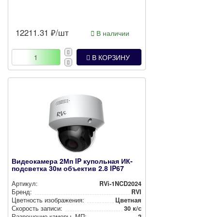
12211.31
₽/шт
В наличии
В КОРЗИНУ
Видеокамера 2Мп IP купольная ИК-
подсветка 30м объектив 2.8 IP67
Артикул:
RVi-1NCD2024
Бренд:
RVI
Цветность изоб­ра­же­ния:
Цветная
Скорость записи:
30 к/с
Разрешение камеры, МП:
2