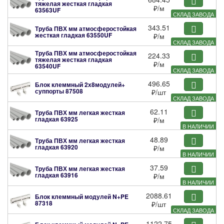
тяжелая жесткая гладкая
₽
/м
63563UF
СКЛАД ЗАВОДА
343.51
Труба ПВХ мм атмосферостойкая
жесткая гладкая
63550UF
₽
/м
СКЛАД ЗАВОДА
Труба ПВХ мм атмосферостойкая
224.33
тяжелая жесткая гладкая
₽
/м
63540UF
СКЛАД ЗАВОДА
496.65
Блок клеммный 2х8модулей+
суппорты
87508
₽
/шт
СКЛАД ЗАВОДА
62.11
Труба ПВХ мм легкая жесткая
гладкая
63925
₽
/м
В НАЛИЧИИ
48.89
Труба ПВХ мм легкая жесткая
гладкая
63920
₽
/м
В НАЛИЧИИ
37.59
Труба ПВХ мм легкая жесткая
гладкая
63916
₽
/м
В НАЛИЧИИ
2088.61
Блок клеммный модулей N+PE
87318
₽
/шт
СКЛАД ЗАВОДА
1122.75