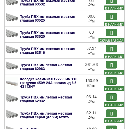
Труба ПВХ мм тяжелая жесткая
гладкая
63532
₽
/м
В НАЛИЧИИ
88.6
Труба ПВХ мм тяжелая жесткая
гладкая
63525
₽
/м
В НАЛИЧИИ
63
Труба ПВХ мм тяжелая жесткая
гладкая
63520
₽
/м
СКЛАД ЗАВОДА
57.34
Труба ПВХ мм тяжелая жесткая
гладкая
63516
₽
/м
В НАЛИЧИИ
261.63
Труба ПВХ мм легкая жесткая
гладкая
62963
₽
/м
В НАЛИЧИИ
Колодка клеммная 12х2.5 мм 110
150.99
градусов 450V 24A полиамид 6.6
₽
/шт
43112NY
В НАЛИЧИИ
96.14
Труба ПВХ мм легкая жесткая
гладкая
62932
₽
/м
В НАЛИЧИИ
62.11
Труба ПВХ мм легкая жесткая
гладкая серая (дл.2м)
62925
₽
/м
В НАЛИЧИИ
48.89