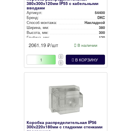
380х300х120мм IP55 с кабельными
вводами
Артикул:
54400
Бренд:
DKC
Способ монтажа:
Накладной
Ширина, мм:
380
Высота, мм:
300
Глубина, мм:
120
Степень защиты:
IP55
2061.19
₽/шт
В наличии
Цвет:
Серый
В КОРЗИНУ
Коробка распределительная IP56
300х220х180мм с гладкими стенками