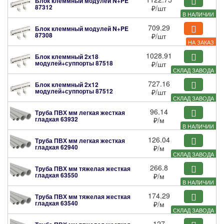
Блок клеммный модулей N+PE
87312
₽
/шт
В НАЛИЧИИ
709.29
Блок клеммный модулей N+PE
87308
₽
/шт
НА ЗАКАЗ
1028.91
Блок клеммный 2х18
модулей+суппорты
87518
₽
/шт
СКЛАД ЗАВОДА
727.16
Блок клеммный 2х12
модулей+суппорты
87512
₽
/шт
СКЛАД ЗАВОДА
96.14
Труба ПВХ мм легкая жесткая
гладкая
63932
₽
/м
В НАЛИЧИИ
126.04
Труба ПВХ мм легкая жесткая
гладкая
62940
₽
/м
СКЛАД ЗАВОДА
266.8
Труба ПВХ мм тяжелая жесткая
гладкая
63550
₽
/м
В НАЛИЧИИ
174.29
Труба ПВХ мм тяжелая жесткая
гладкая
63540
₽
/м
СКЛАД ЗАВОДА
127