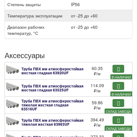
Степень защиты
IP56
Температура эксплуатации
от -25 до +60
Диапазон рабочих
от -25 до +60
температур, °С
Аксессуары
60.35
Труба ПВХ мм атмосферостойкая
жесткая гладкая
63920UF
₽
/м
В НАЛИЧИИ
114.09
Труба ПВХ мм атмосферостойкая
жесткая гладкая
63525UF
₽
/м
В НАЛИЧИИ
Труба ПВХ мм атмосферостойкая
59.86
тяжелая жесткая гладкая
₽
/м
63516UF
СКЛАД ЗАВОДА
394.49
Труба ПВХ мм атмосферостойкая
тяжелая жесткая
63963UF
₽
/м
СКЛАД ЗАВОДА
273.33