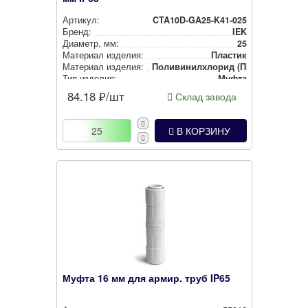
Артикул:
CTA10D-GA25-K41-025
Бренд:
IEK
Диаметр, мм:
25
Материал изделия:
Пластик
Материал изделия:
Поли­ви­нил­хло­рид (ПВХ)
Тип изделия:
Муфта
Степень защиты:
IP65
84.18
₽/шт
Склад завода
Цвет:
Серый
В КОРЗИНУ
Муфта 16 мм для армир. труб IP65