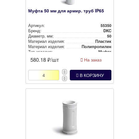
Муфта 50 мм для армир. труб IP65
Артикул:
55350
Бренд:
DKC
Диаметр, мм:
50
Материал изделия:
Пластик
Материал изделия:
Полип­ро­пи­лен
Тип изделия:
Муфта
Степень защиты:
IP65
580.18
₽/шт
На заказ
Цвет:
Серый
В КОРЗИНУ