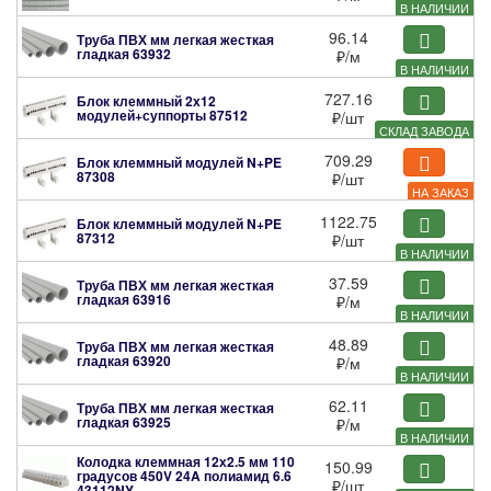
В НАЛИЧИИ
96.14
Труба ПВХ мм легкая жесткая
гладкая
63932
₽
/м
В НАЛИЧИИ
727.16
Блок клеммный 2х12
модулей+суппорты
87512
₽
/шт
СКЛАД ЗАВОДА
709.29
Блок клеммный модулей N+PE
87308
₽
/шт
НА ЗАКАЗ
1122.75
Блок клеммный модулей N+PE
87312
₽
/шт
В НАЛИЧИИ
37.59
Труба ПВХ мм легкая жесткая
гладкая
63916
₽
/м
В НАЛИЧИИ
48.89
Труба ПВХ мм легкая жесткая
гладкая
63920
₽
/м
В НАЛИЧИИ
62.11
Труба ПВХ мм легкая жесткая
гладкая
63925
₽
/м
В НАЛИЧИИ
Колодка клеммная 12х2.5 мм 110
150.99
градусов 450V 24A полиамид 6.6
₽
/шт
43112NY