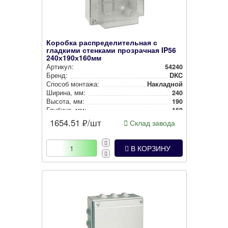
Коробка распределительная с
гладкими стенками прозрачная IP56
240х190х160мм
Артикул:
54240
Бренд:
DKC
Способ монтажа:
Накладной
Ширина, мм:
240
Высота, мм:
190
Глубина, мм:
160
Степень защиты:
IP56
1654.51
₽/шт
Склад завода
Цвет:
Серый
В КОРЗИНУ