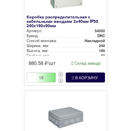
Коробка распределительная с
кабельными вводами 2х40мм IP55
240х190х90мм
Артикул:
54202
Бренд:
DKC
Способ монтажа:
Накладной
Ширина, мм:
240
Высота, мм:
190
Глубина, мм:
90
Степень защиты:
IP55
880.58
₽/шт
Склад завода
Цвет:
Серый
В КОРЗИНУ