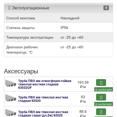
Эксплуатационные
4
Способ монтажа
Накладной
Степень защиты
IP56
Температура эксплуатации
от -25 до +60
Диапазон рабочих
от -25 до +60
температур, °С
Аксессуары
Труба ПВХ мм атмосферостойкая
163.56
тяжелая жесткая гладкая
₽
/м
63532UF
В НАЛИЧИИ
63
Труба ПВХ мм тяжелая жесткая
гладкая
62520
₽
/м
В НАЛИЧИИ
88.6
Труба ПВХ мм тяжелая жесткая
гладкая серая (дл.2м)
62525
₽
/м