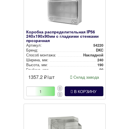
Коробка распределительная IP56
240х190х90мм с гладкими стенками
прозрачная
Артикул:
54220
Бренд:
DKC
Способ монтажа:
Накладной
Ширина, мм:
240
Высота, мм:
190
Глубина, мм:
90
Степень защиты:
IP56
1357.2
₽/шт
Склад завода
Цвет:
Серый
В КОРЗИНУ