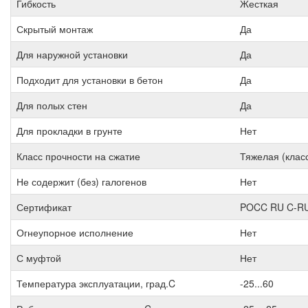
Гибкость
Жесткая
Скрытый монтаж
Да
Для наружной установки
Да
Подходит для установки в бетон
Да
Для полых стен
Да
Для прокладки в грунте
Нет
Класс прочности на сжатие
Тяжелая (класс
Не содержит (без) галогенов
Нет
Сертификат
POCC RU C-RU
Огнеупорное исполнение
Нет
С муфтой
Нет
Температура эксплуатации, град.C
-25...60