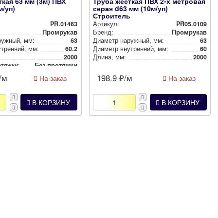
ткая 63 мм (3м) ПВХ
Труба жесткая ПВХ 2-х метровая
м/уп)
серая d63 мм (10м/уп)
Строитель
PR.01463
Артикул:
PR05.0109
Промрукав
Бренд:
Промрукав
ружный, мм:
63
Диаметр наружный, мм:
63
­рен­ний, мм:
60.2
Диаметр внут­рен­ний, мм:
60
2000
Длина, мм:
2000
отяжки:
Без протяжки
/м
198.9
₽/м
На заказ
На заказ
В КОРЗИНУ
В КОРЗИНУ