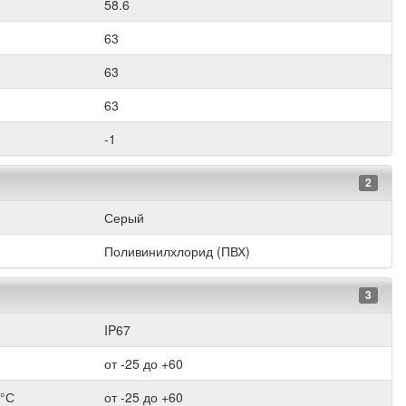
58.6
63
63
63
-1
2
Серый
Поливинилхлорид (ПВХ)
3
IP67
от -25 до +60
 °С
от -25 до +60