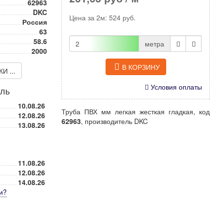
62963
DKC
Цена за
2м
:
524
руб.
Россия
63
58.6
метра
2000
В КОРЗИНУ
 ...
Условия оплаты
иль
10.08.26
Труба ПВХ мм легкая жесткая гладкая, код
12.08.26
62963
, производитель DKC
13.08.26
11.08.26
12.08.26
14.08.26
и
?