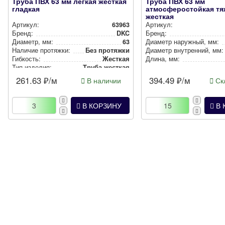
Труба ПВХ 63 мм легкая жесткая
Труба ПВХ 63 мм
гладкая
атмосферостойкая тя
жесткая
Артикул:
63963
Артикул:
Бренд:
DKC
Бренд:
Диаметр, мм:
63
Диаметр наружный, мм:
Наличие протяжки:
Без протяжки
Диаметр внут­рен­ний, мм:
Гибкость:
Жесткая
Длина, мм:
Тип изделия:
Труба жесткая
261.63
₽/м
394.49
₽/м
В наличии
Скл
В КОРЗИНУ
В 