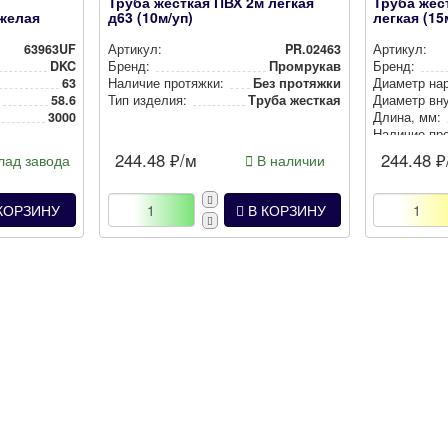
Труба жесткая ПВХ 2м легкая
Труба жес
желая
д63 (10м/уп)
легкая (15
63963UF
Артикул:
PR.02463
Артикул:
DKC
Бренд:
Промрукав
Бренд:
63
Наличие протяжки:
Без протяжки
Диаметр на
58.6
Тип изделия:
Труба жесткая
Диаметр внут
3000
Длина, мм:
Наличие пр
244.48
₽/м
244.48
₽
ад завода
В наличии
КОРЗИНУ
В КОРЗИНУ