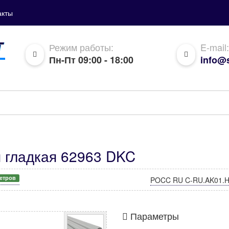
акты
Режим работы:
E-mail:
Пн-Пт 09:00 - 18:00
info@s
я гладкая 62963 DKC
метров
POCC RU C-RU.AK01.H
Параметры