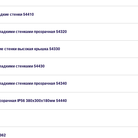
адкие стенки
54410
гладкими стенками прозрачная
54320
ие стенки высокая крышка
54330
гладкими стенками
54430
гладкими стенками прозрачная
54340
розрачная IP56 380х300х180мм
54440
362