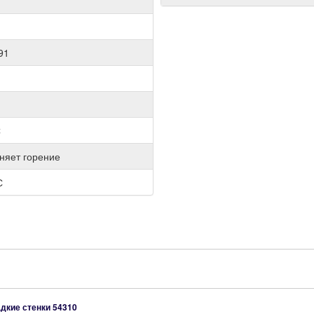
91
С
няет горение
С
адкие стенки
54310