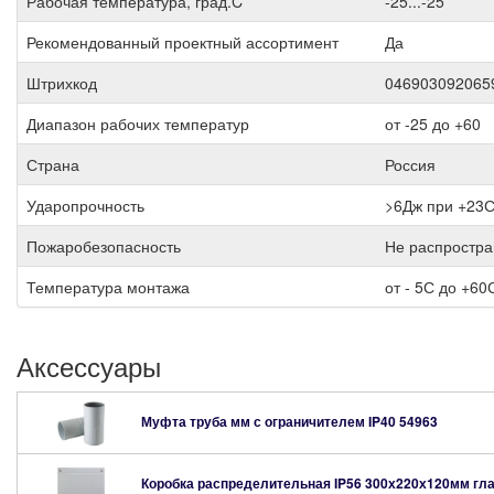
Рабочая температура, град.C
-25...-25
Рекомендованный проектный ассортимент
Да
Штрихкод
046903092065
Диапазон рабочих температур
от -25 до +60
Страна
Россия
Ударопрочность
>6Дж при +23
Пожаробезопасность
Не распростра
Температура монтажа
от - 5С до +60
Аксессуары
Муфта труба мм с ограничителем IP40
54963
Коробка распределительная IP56 300х220х120мм гл