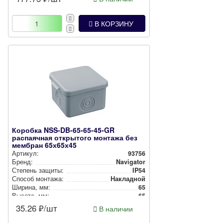
Цвет:
Черный
В КОРЗИНУ
Коробка NSS-DB-65-65-45-GR
распаячная открытого монтажа без
мембран 65х65х45
Артикул:
93756
Бренд:
Navigator
Степень защиты:
IP54
Способ монтажа:
Накладной
Ширина, мм:
65
Высота, мм:
65
Глубина, мм:
45
35.26
₽/шт
В наличии