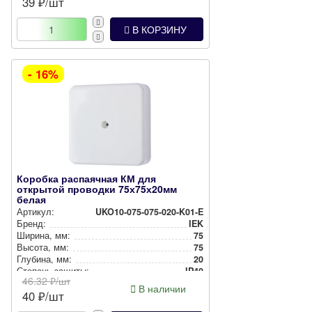
39
₽/шт
Способ монтажа:
Накладной
В КОРЗИНУ
- 16%
Коробка распаячная КМ для
открытой проводки 75х75х20мм
белая
Артикул:
UKO10-075-075-020-K01-E
Бренд:
IEK
Ширина, мм:
75
Высота, мм:
75
Глубина, мм:
20
Степень защиты:
IP40
46.32
₽/шт
Цвет:
Белый
В наличии
40
₽/шт
Способ монтажа:
Накладной