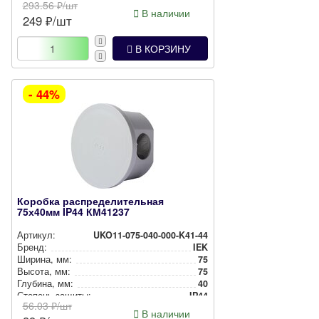
293.56
₽/шт
Цвет:
Белый
В наличии
249
₽/шт
Способ монтажа:
Накладной
В КОРЗИНУ
- 44%
Коробка распределительная
75х40мм IP44 КМ41237
Артикул:
UKO11-075-040-000-K41-44
Бренд:
IEK
Ширина, мм:
75
Высота, мм:
75
Глубина, мм:
40
Степень защиты:
IP44
56.03
₽/шт
Цвет:
Серый
В наличии