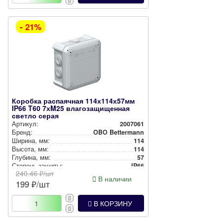
- 21%
Коробка распаячная 114х114х57мм
IP66 T60 7хM25 влагозащищенная
светло серая
Артикул:
2007061
Бренд:
OBO Bettermann
Ширина, мм:
114
Высота, мм:
114
Глубина, мм:
57
Степень защиты:
IP66
240.46
₽/шт
Цвет:
Серый
В наличии
199
₽/шт
Способ монтажа:
Накладной
В КОРЗИНУ