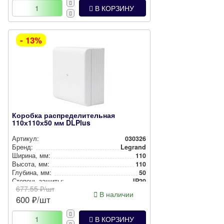
В КОРЗИНУ
- 13%
Коробка распределительная
110х110х50 мм DLPlus
Артикул:
030326
Бренд:
Legrand
Ширина, мм:
110
Высота, мм:
110
Глубина, мм:
50
Степень защиты:
IP20
677.55
₽/шт
Цвет:
Белый
В наличии
600
₽/шт
Способ монтажа:
Накладной
В КОРЗИНУ