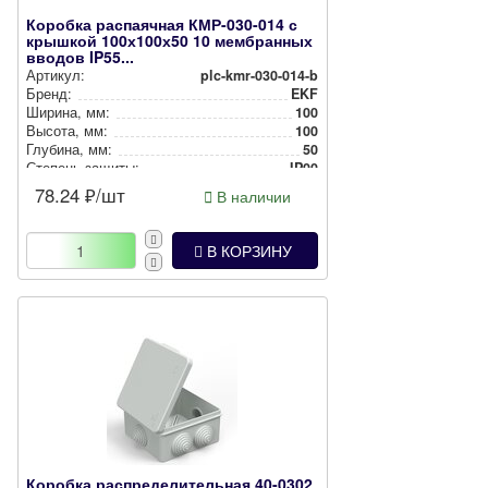
Коробка распаячная КМР-030-014 с
крышкой 100х100х50 10 мембранных
вводов IP55...
Артикул:
plc-kmr-030-014-b
Бренд:
EKF
Ширина, мм:
100
Высота, мм:
100
Глубина, мм:
50
Степень защиты:
IP00
Цвет:
Черный
78.24
₽/шт
В наличии
Способ монтажа:
Накладной
В КОРЗИНУ
Коробка распределительная 40-0302