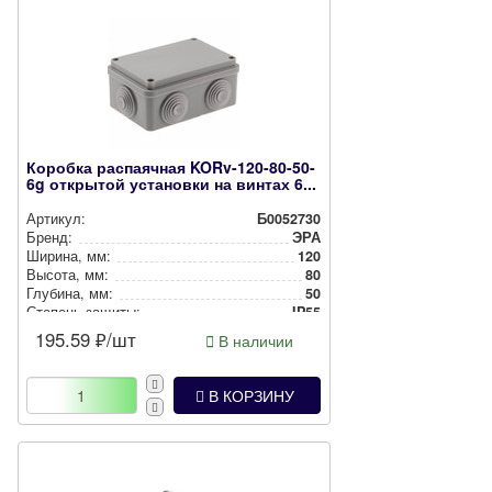
Коробка распаячная KORv-120-80-50-
6g открытой установки на винтах 6...
Артикул:
Б0052730
Бренд:
ЭРА
Ширина, мм:
120
Высота, мм:
80
Глубина, мм:
50
Степень защиты:
IP55
Цвет:
Серый
195.59
₽/шт
В наличии
Способ монтажа:
Накладной
В КОРЗИНУ