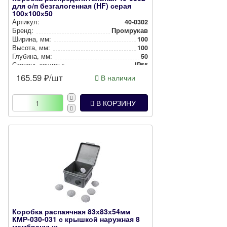
для о/п безгалогенная (HF) серая
100х100х50
Артикул:
40-0302
Бренд:
Промрукав
Ширина, мм:
100
Высота, мм:
100
Глубина, мм:
50
Степень защиты:
IP55
Цвет:
Серый
165.59
₽/шт
В наличии
Способ монтажа:
Накладной
В КОРЗИНУ
Коробка распаячная 83х83х54мм
КМР-030-031 с крышкой наружная 8
мембранных...