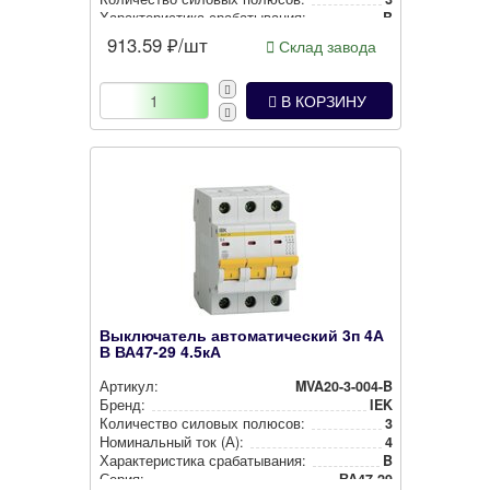
Харак­те­рис­ти­ка сра­ба­ты­ва­ния:
B
913.59
₽/шт
Склад завода
В КОРЗИНУ
Выключатель автоматический 3п 4А
В ВА47-29 4.5кА
Артикул:
MVA20-3-004-B
Бренд:
IEK
Количество силовых полюсов:
3
Номи­наль­ный ток (А):
4
Харак­те­рис­ти­ка сра­ба­ты­ва­ния:
B
Серия:
ВА47-29