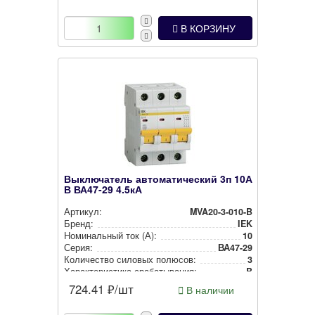
В КОРЗИНУ
Выключатель автоматический 3п 10А
В ВА47-29 4.5кА
Артикул:
MVA20-3-010-B
Бренд:
IEK
Номи­наль­ный ток (А):
10
Серия:
ВА47-29
Количество силовых полюсов:
3
Харак­те­рис­ти­ка сра­ба­ты­ва­ния:
B
724.41
₽/шт
В наличии