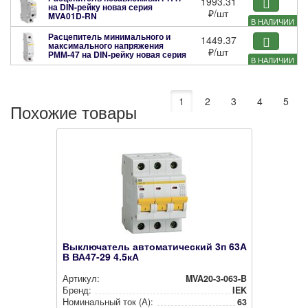
1993.31
на DIN-рейку новая серия
₽
/шт
MVA01D-RN
В НАЛИЧИИ
Расцепитель минимального и
1449.37
максимального напряжения
₽
/шт
РММ-47 на DIN-рейку новая серия
В НАЛИЧИИ
MVA01D-RMM
1
2
3
4
5
Похожие товары
Выключатель автоматический 3п 63А
В ВА47-29 4.5кА
Артикул:
MVA20-3-063-B
Бренд:
IEK
Номи­наль­ный ток (А):
63