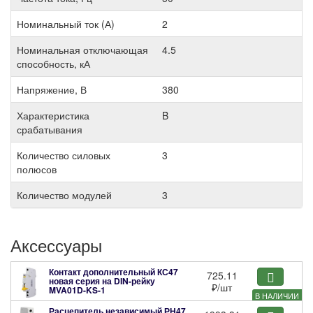
Номинальный ток (А)
2
Номинальная отключающая
4.5
способность, кА
Напряжение, В
380
Характеристика
B
срабатывания
Количество силовых
3
полюсов
Количество модулей
3
Аксессуары
Контакт дополнительный КС47
725.11
новая серия на DIN-рейку
₽
/шт
MVA01D-KS-1
В НАЛИЧИИ
Расцепитель независимый РН47