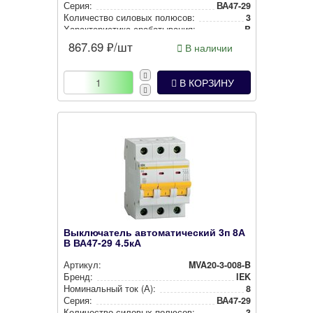
Серия:
ВА47-29
Количество силовых полюсов:
3
Харак­те­рис­ти­ка сра­ба­ты­ва­ния:
B
867.69
₽/шт
В наличии
В КОРЗИНУ
Выключатель автоматический 3п 8А
В ВА47-29 4.5кА
Артикул:
MVA20-3-008-B
Бренд:
IEK
Номи­наль­ный ток (А):
8
Серия:
ВА47-29
Количество силовых полюсов:
3