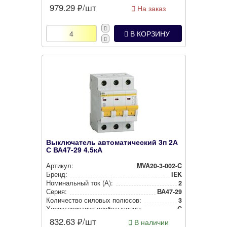
979.29
₽/шт
На заказ
В КОРЗИНУ
Выключатель автоматический 3п 2А
С ВА47-29 4.5кА
Артикул:
MVA20-3-002-C
Бренд:
IEK
Номи­наль­ный ток (А):
2
Серия:
ВА47-29
Количество силовых полюсов:
3
Харак­те­рис­ти­ка сра­ба­ты­ва­ния:
C
832.63
₽/шт
В наличии