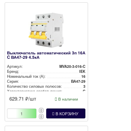
Выключатель автоматический 3п 16А
C ВА47-29 4.5кА
Артикул:
MVA20-3-016-C
Бренд:
IEK
Номи­наль­ный ток (А):
16
Серия:
ВА47-29
Количество силовых полюсов:
3
Харак­те­рис­ти­ка сра­ба­ты­ва­ния:
C
629.71
₽/шт
В наличии
В КОРЗИНУ