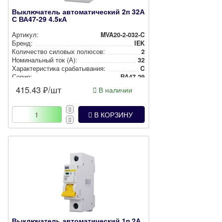
Выключатель автоматический 2п 32А
С ВА47-29 4.5кА
Артикул:
MVA20-2-032-C
Бренд:
IEK
Количество силовых полюсов:
2
Номи­наль­ный ток (А):
32
Харак­те­рис­ти­ка сра­ба­ты­ва­ния:
C
Серия:
ВА47-29
415.43
₽/шт
В наличии
В КОРЗИНУ
Выключатель автоматический 1п 2А