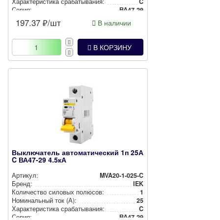
Харак­те­рис­ти­ка сра­ба­ты­ва­ния:
C
Серия:
ВА47-29
197.37
₽/шт
В наличии
В КОРЗИНУ
Выключатель автоматический 1п 25А
C ВА47-29 4.5кА
Артикул:
MVA20-1-025-C
Бренд:
IEK
Количество силовых полюсов:
1
Номи­наль­ный ток (А):
25
Харак­те­рис­ти­ка сра­ба­ты­ва­ния:
C
Серия:
ВА47-29