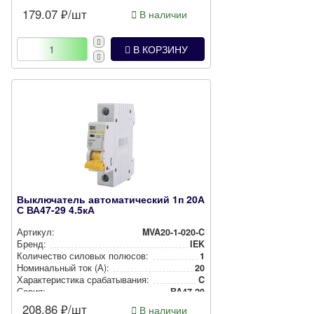
179.07
₽/шт
В наличии
В КОРЗИНУ
Выключатель автоматический 1п 20А
С ВА47-29 4.5кА
Артикул:
MVA20-1-020-C
Бренд:
IEK
Количество силовых полюсов:
1
Номи­наль­ный ток (А):
20
Харак­те­рис­ти­ка сра­ба­ты­ва­ния:
C
Серия:
ВА47-29
208.86
₽/шт
В наличии