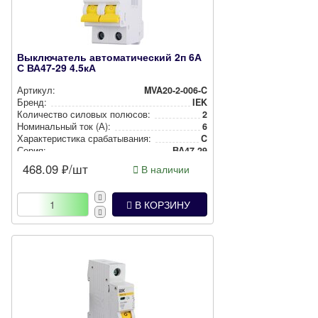
Выключатель автоматический 2п 6А
С ВА47-29 4.5кА
Артикул:
MVA20-2-006-C
Бренд:
IEK
Количество силовых полюсов:
2
Номи­наль­ный ток (А):
6
Харак­те­рис­ти­ка сра­ба­ты­ва­ния:
C
Серия:
ВА47-29
468.09
₽/шт
В наличии
В КОРЗИНУ