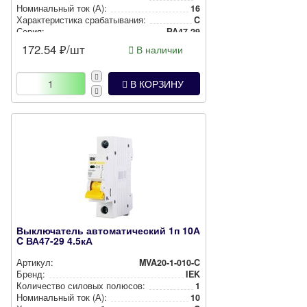
Номи­наль­ный ток (А):
16
Харак­те­рис­ти­ка сра­ба­ты­ва­ния:
C
Серия:
ВА47-29
172.54
₽/шт
В наличии
В КОРЗИНУ
Выключатель автоматический 1п 10А
C ВА47-29 4.5кА
Артикул:
MVA20-1-010-C
Бренд:
IEK
Количество силовых полюсов:
1
Номи­наль­ный ток (А):
10