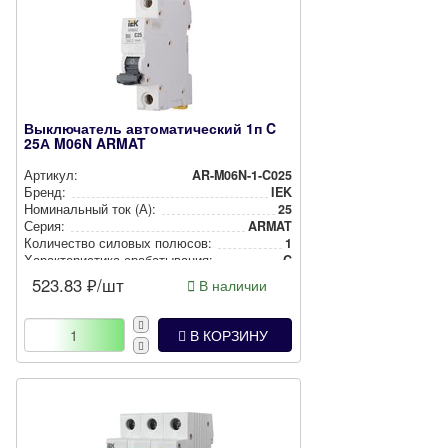
Выключатель автоматический 1п C
25А M06N ARMAT
Артикул:
AR-M06N-1-C025
Бренд:
IEK
Номи­наль­ный ток (А):
25
Серия:
ARMAT
Количество силовых полюсов:
1
Харак­те­рис­ти­ка сра­ба­ты­ва­ния:
C
523.83
₽/шт
В наличии
В КОРЗИНУ