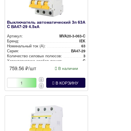
Выключатель автоматический 3п 63А
C ВА47-29 4.5кА
Артикул:
MVA20-3-063-C
Бренд:
IEK
Номи­наль­ный ток (А):
63
Серия:
ВА47-29
Количество силовых полюсов:
3
Харак­те­рис­ти­ка сра­ба­ты­ва­ния:
C
759.56
₽/шт
В наличии
В КОРЗИНУ