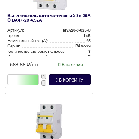
Выключатель автоматический 3п 25А
C ВА47-29 4.5кА
Артикул:
MVA20-3-025-C
Бренд:
IEK
Номи­наль­ный ток (А):
25
Серия:
ВА47-29
Количество силовых полюсов:
3
Харак­те­рис­ти­ка сра­ба­ты­ва­ния:
C
568.88
₽/шт
В наличии
В КОРЗИНУ