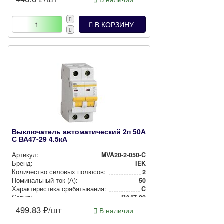
В КОРЗИНУ
Выключатель автоматический 2п 50А
С ВА47-29 4.5кА
Артикул:
MVA20-2-050-C
Бренд:
IEK
Количество силовых полюсов:
2
Номи­наль­ный ток (А):
50
Харак­те­рис­ти­ка сра­ба­ты­ва­ния:
C
Серия:
ВА47-29
499.83
₽/шт
В наличии