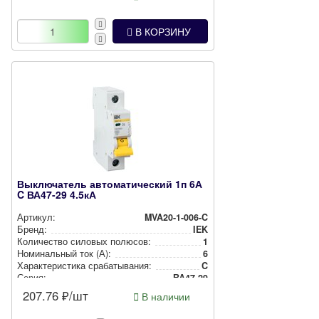
В КОРЗИНУ
Выключатель автоматический 1п 6А
C ВА47-29 4.5кА
Артикул:
MVA20-1-006-C
Бренд:
IEK
Количество силовых полюсов:
1
Номи­наль­ный ток (А):
6
Харак­те­рис­ти­ка сра­ба­ты­ва­ния:
C
Серия:
ВА47-29
207.76
₽/шт
В наличии