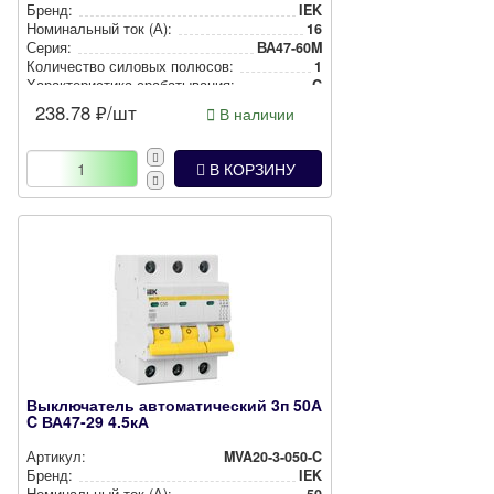
Бренд:
IEK
Номи­наль­ный ток (А):
16
Серия:
ВА47-60M
Количество силовых полюсов:
1
Харак­те­рис­ти­ка сра­ба­ты­ва­ния:
C
238.78
₽/шт
В наличии
В КОРЗИНУ
Выключатель автоматический 3п 50А
C ВА47-29 4.5кА
Артикул:
MVA20-3-050-C
Бренд:
IEK