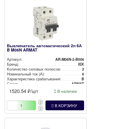
Выключатель автоматический 2п 6А
B M06N ARMAT
Артикул:
AR-M06N-2-B006
Бренд:
IEK
Количество силовых полюсов:
2
Номи­наль­ный ток (А):
6
Харак­те­рис­ти­ка сра­ба­ты­ва­ния:
B
Серия:
ARMAT
1520.54
₽/шт
В наличии
В КОРЗИНУ