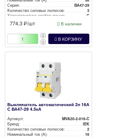
Номи­наль­ный ток (А):
50
Серия:
ВА47-29
Количество силовых полюсов:
3
Харак­те­рис­ти­ка сра­ба­ты­ва­ния:
C
774.3
₽/шт
В наличии
В КОРЗИНУ
Выключатель автоматический 2п 16А
С ВА47-29 4.5кА
Артикул:
MVA20-2-016-C
Бренд:
IEK
Количество силовых полюсов:
2
Номи­наль­ный ток (А):
16