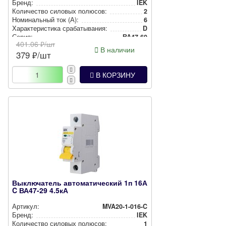
Бренд:
IEK
Количество силовых полюсов:
2
Номи­наль­ный ток (А):
6
Харак­те­рис­ти­ка сра­ба­ты­ва­ния:
D
Серия:
ВА47-60
401.06
₽/шт
В наличии
379
₽/шт
В КОРЗИНУ
Выключатель автоматический 1п 16А
C ВА47-29 4.5кА
Артикул:
MVA20-1-016-C
Бренд:
IEK
Количество силовых полюсов:
1