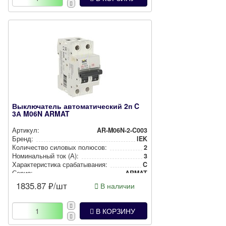
Выключатель автоматический 2п C
3А M06N ARMAT
Артикул:
AR-M06N-2-C003
Бренд:
IEK
Количество силовых полюсов:
2
Номи­наль­ный ток (А):
3
Харак­те­рис­ти­ка сра­ба­ты­ва­ния:
C
Серия:
ARMAT
1835.87
₽/шт
В наличии
В КОРЗИНУ