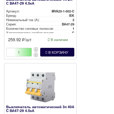
С ВА47-29 4.5кА
Артикул:
MVA20-1-002-C
Бренд:
IEK
Номи­наль­ный ток (А):
2
Серия:
ВА47-29
Количество силовых полюсов:
1
Харак­те­рис­ти­ка сра­ба­ты­ва­ния:
C
259.92
₽/шт
В наличии
В КОРЗИНУ
Выключатель автоматический 3п 40А
C ВА47-29 4.5кА