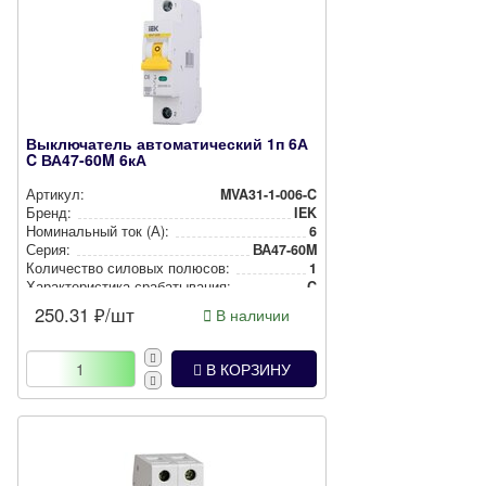
Выключатель автоматический 1п 6А
C ВА47-60M 6кА
Артикул:
MVA31-1-006-C
Бренд:
IEK
Номи­наль­ный ток (А):
6
Серия:
ВА47-60M
Количество силовых полюсов:
1
Харак­те­рис­ти­ка сра­ба­ты­ва­ния:
C
250.31
₽/шт
В наличии
В КОРЗИНУ