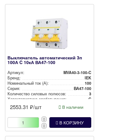
Выключатель автоматический 3п
100А C 10кА ВА47-100
Артикул:
MVA40-3-100-C
Бренд:
IEK
Номи­наль­ный ток (А):
100
Серия:
ВА47-100
Количество силовых полюсов:
3
Харак­те­рис­ти­ка сра­ба­ты­ва­ния:
C
2553.31
₽/шт
В наличии
В КОРЗИНУ