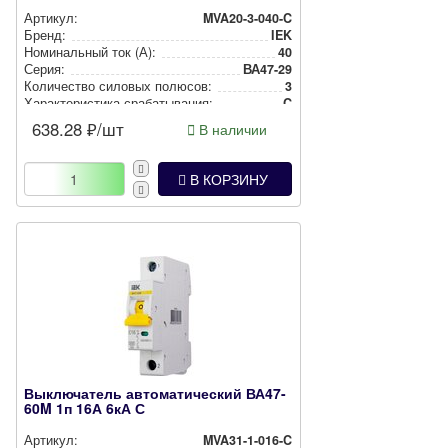
Артикул:
MVA20-3-040-C
Бренд:
IEK
Номи­наль­ный ток (А):
40
Серия:
ВА47-29
Количество силовых полюсов:
3
Харак­те­рис­ти­ка сра­ба­ты­ва­ния:
C
638.28
₽/шт
В наличии
В КОРЗИНУ
Выключатель автоматический ВА47-
60M 1п 16А 6кА С
Артикул:
MVA31-1-016-C