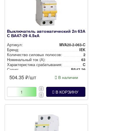
Выключатель автоматический 2п 63А
С ВА47-29 4.5кА
Артикул:
MVA20-2-063-C
Бренд:
IEK
Количество силовых полюсов:
2
Номи­наль­ный ток (А):
63
Харак­те­рис­ти­ка сра­ба­ты­ва­ния:
C
Серия:
ВА47-29
504.35
₽/шт
В наличии
В КОРЗИНУ