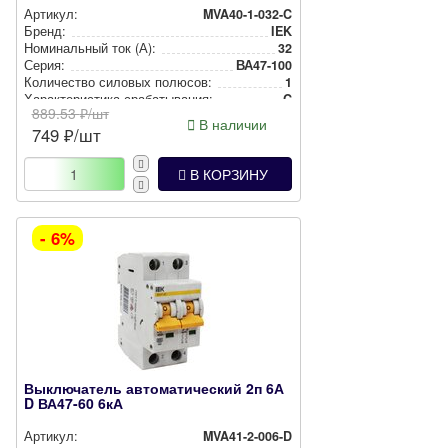
Артикул:
MVA40-1-032-C
Бренд:
IEK
Номи­наль­ный ток (А):
32
Серия:
ВА47-100
Количество силовых полюсов:
1
Харак­те­рис­ти­ка сра­ба­ты­ва­ния:
C
889.53
₽/шт
В наличии
749
₽/шт
В КОРЗИНУ
- 6%
Выключатель автоматический 2п 6А
D ВА47-60 6кА
Артикул:
MVA41-2-006-D