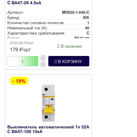
C ВА47-29 4.5кА
Артикул:
MVA20-1-040-C
Бренд:
IEK
Количество силовых полюсов:
1
Номи­наль­ный ток (А):
40
Харак­те­рис­ти­ка сра­ба­ты­ва­ния:
C
Серия:
ВА47-29
216.22
₽/шт
В наличии
179
₽/шт
В КОРЗИНУ
- 19%
Выключатель автоматический 1п 32А
С ВА47-100 10кА