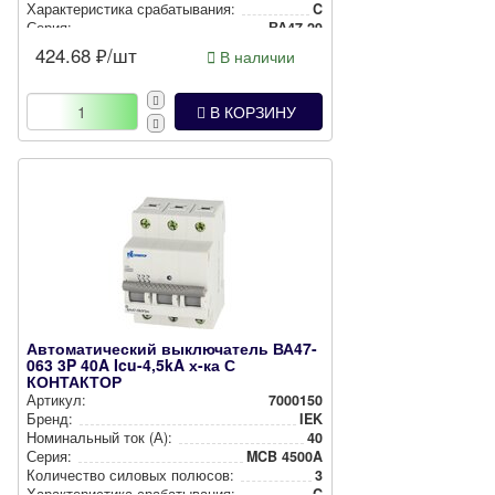
Харак­те­рис­ти­ка сра­ба­ты­ва­ния:
C
Серия:
ВА47-29
424.68
₽/шт
В наличии
В КОРЗИНУ
Автоматический выключатель ВА47-
063 3P 40A Icu-4,5kA х-ка С
КОНТАКТОР
Артикул:
7000150
Бренд:
IEK
Номи­наль­ный ток (А):
40
Серия:
MCB 4500A
Количество силовых полюсов:
3
Харак­те­рис­ти­ка сра­ба­ты­ва­ния:
C