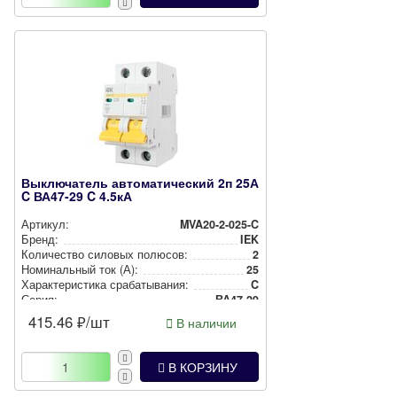
Выключатель автоматический 2п 25А
C ВА47-29 C 4.5кА
Артикул:
MVA20-2-025-C
Бренд:
IEK
Количество силовых полюсов:
2
Номи­наль­ный ток (А):
25
Харак­те­рис­ти­ка сра­ба­ты­ва­ния:
C
Серия:
ВА47-29
415.46
₽/шт
В наличии
В КОРЗИНУ