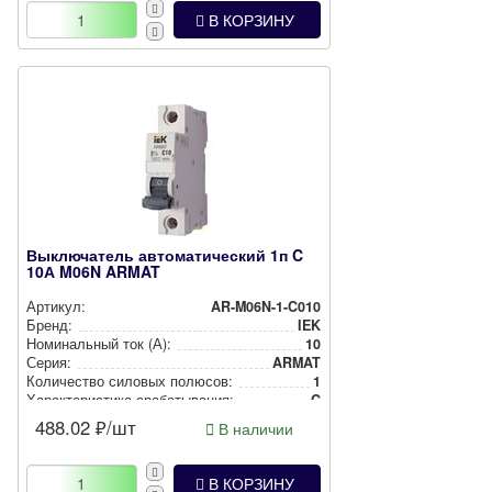
В КОРЗИНУ
Выключатель автоматический 1п C
10А M06N ARMAT
Артикул:
AR-M06N-1-C010
Бренд:
IEK
Номи­наль­ный ток (А):
10
Серия:
ARMAT
Количество силовых полюсов:
1
Харак­те­рис­ти­ка сра­ба­ты­ва­ния:
C
488.02
₽/шт
В наличии
В КОРЗИНУ