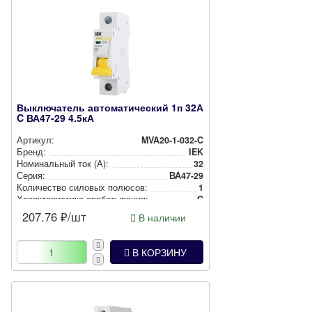
Выключатель автоматический 1п 32А
C ВА47-29 4.5кА
Артикул:
MVA20-1-032-C
Бренд:
IEK
Номи­наль­ный ток (А):
32
Серия:
ВА47-29
Количество силовых полюсов:
1
Харак­те­рис­ти­ка сра­ба­ты­ва­ния:
C
207.76
₽/шт
В наличии
В КОРЗИНУ