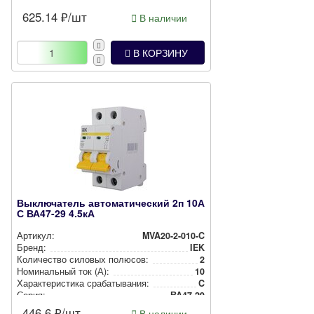
625.14
₽/шт
В наличии
В КОРЗИНУ
Выключатель автоматический 2п 10А
С ВА47-29 4.5кА
Артикул:
MVA20-2-010-C
Бренд:
IEK
Количество силовых полюсов:
2
Номи­наль­ный ток (А):
10
Харак­те­рис­ти­ка сра­ба­ты­ва­ния:
C
Серия:
ВА47-29
446.6
₽/шт
В наличии