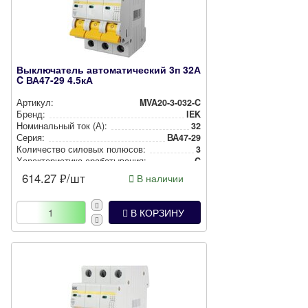
Выключатель автоматический 3п 32А
C ВА47-29 4.5кА
Артикул:
MVA20-3-032-C
Бренд:
IEK
Номи­наль­ный ток (А):
32
Серия:
ВА47-29
Количество силовых полюсов:
3
Харак­те­рис­ти­ка сра­ба­ты­ва­ния:
C
614.27
₽/шт
В наличии
В КОРЗИНУ