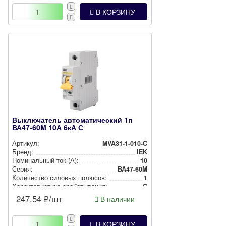
В КОРЗИНУ
Выключатель автоматический 1п
ВА47-60M 10А 6кА С
Артикул:
MVA31-1-010-C
Бренд:
IEK
Номи­наль­ный ток (А):
10
Серия:
ВА47-60M
Количество силовых полюсов:
1
Харак­те­рис­ти­ка сра­ба­ты­ва­ния:
C
247.54
₽/шт
В наличии
В КОРЗИНУ