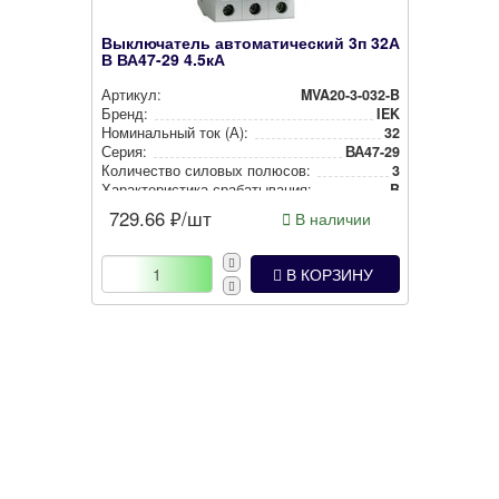
Выключатель автоматический 3п 32А
В ВА47-29 4.5кА
Артикул:
MVA20-3-032-B
Бренд:
IEK
Номи­наль­ный ток (А):
32
Серия:
ВА47-29
Количество силовых полюсов:
3
Харак­те­рис­ти­ка сра­ба­ты­ва­ния:
B
729.66
₽/шт
В наличии
В КОРЗИНУ