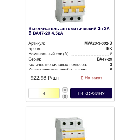
Выключатель автоматический 3п 2А
B ВА47-29 4.5кА
Артикул:
MVA20-3-002-B
Бренд:
IEK
Номи­наль­ный ток (А):
2
Серия:
ВА47-29
Количество силовых полюсов:
3
Харак­те­рис­ти­ка сра­ба­ты­ва­ния:
B
922.98
₽/шт
На заказ
В КОРЗИНУ