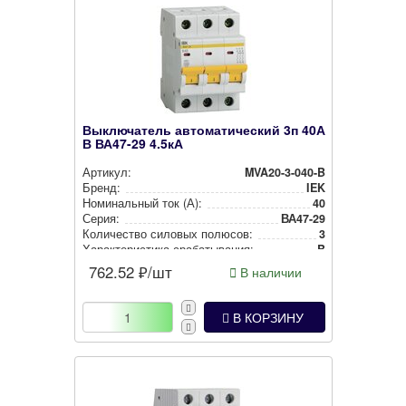
Выключатель автоматический 3п 40А
В ВА47-29 4.5кА
Артикул:
MVA20-3-040-B
Бренд:
IEK
Номи­наль­ный ток (А):
40
Серия:
ВА47-29
Количество силовых полюсов:
3
Харак­те­рис­ти­ка сра­ба­ты­ва­ния:
B
762.52
₽/шт
В наличии
В КОРЗИНУ