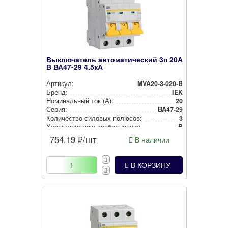
Выключатель автоматический 3п 20А
В ВА47-29 4.5кА
Артикул:
MVA20-3-020-B
Бренд:
IEK
Номи­наль­ный ток (А):
20
Серия:
ВА47-29
Количество силовых полюсов:
3
Харак­те­рис­ти­ка сра­ба­ты­ва­ния:
B
754.19
₽/шт
В наличии
В КОРЗИНУ