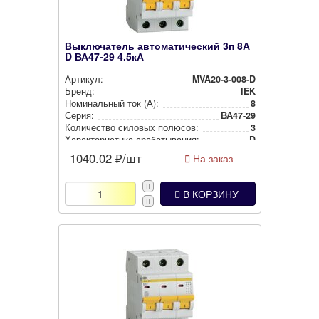
Выключатель автоматический 3п 8А
D ВА47-29 4.5кА
Артикул:
MVA20-3-008-D
Бренд:
IEK
Номи­наль­ный ток (А):
8
Серия:
ВА47-29
Количество силовых полюсов:
3
Харак­те­рис­ти­ка сра­ба­ты­ва­ния:
D
1040.02
₽/шт
На заказ
В КОРЗИНУ