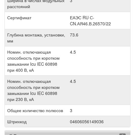
Ширина в числах модульных
3
расстояний
Сертификат
ЕАЭС RU С-
CN.АЯ46.В.26570/22
Глубина монтажа, установки,
73.6
мм
Номин. отключающая
4.5
способность при коротком
замыкании Icu IEC 60898
при 400 В, кА
Номин. отключающая
4.5
способность при коротком
замыкании Icu IEC 60898
при 230 В, кА
Общее количество полюсов
3
Штрихкод
04606056149036