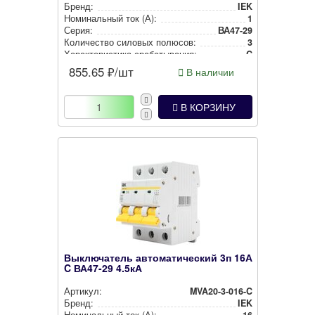
Бренд:
IEK
Номи­наль­ный ток (А):
1
Серия:
ВА47-29
Количество силовых полюсов:
3
Харак­те­рис­ти­ка сра­ба­ты­ва­ния:
C
855.65
₽/шт
В наличии
В КОРЗИНУ
Выключатель автоматический 3п 16А
C ВА47-29 4.5кА
Артикул:
MVA20-3-016-C
Бренд:
IEK
Номи­наль­ный ток (А):
16