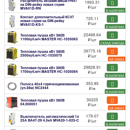
Расцепитель независимый РН47
1993.31
на DIN-рейку новая серия
₽
/шт
MVA01D-RN
В НАЛИЧИИ
Контакт дополнительный КС47
725.11
новая серия на DIN-рейку
₽
/шт
MVA01D-KS-1
В НАЛИЧИИ
22468.64
Тепловая пушка кВт 380В
1100куб.м/ч MASTER
НС-1035063
₽
/шт
СКЛАД ЗАВОДА
39775.16
Тепловая пушка кВт 380В
2500куб.м/ч
НС-1035075
₽
/шт
НА ЗАКАЗ
29828.91
Тепловая пушка кВт 380В
1700куб.м/ч MASTER
НС-1035064
₽
/шт
В НАЛИЧИИ
353.85
Полоса 40х4 горячеоцинкованная
(уп.38м)
NC2444
₽
/м
В НАЛИЧИИ
30225
Тепловая пушка кВт 380B
04.000051
₽
/шт
НА ЗАКАЗ
179.07
Выключатель автоматический 1п
25А ВА47-29 4.5кА
MVA20-1-025-C
₽
/шт
В НАЛИЧИИ