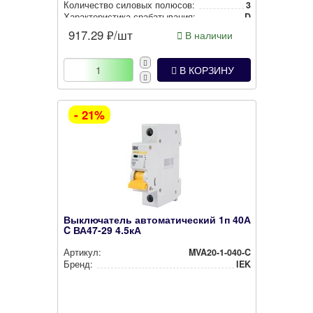
Количество силовых полюсов:
3
Харак­те­рис­ти­ка сра­ба­ты­ва­ния:
D
917.29
₽/шт
В наличии
В КОРЗИНУ
- 21%
Выключатель автоматический 1п 40А
C ВА47-29 4.5кА
Артикул:
MVA20-1-040-C
Бренд:
IEK