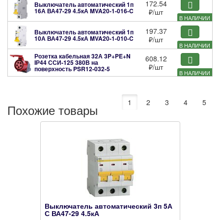
172.54
Выключатель автоматический 1п
16А ВА47-29 4.5кА
MVA20-1-016-C
₽
/шт
В НАЛИЧИИ
197.37
Выключатель автоматический 1п
10А ВА47-29 4.5кА
MVA20-1-010-C
₽
/шт
В НАЛИЧИИ
Розетка кабельная 32А 3P+PE+N
608.12
IР44 ССИ-125 380В на
₽
/шт
поверхность
PSR12-032-5
В НАЛИЧИИ
1
2
3
4
5
Похожие товары
Выключатель автоматический 3п 5А
С ВА47-29 4.5кА