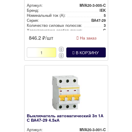
Артикул:
MVA20-3-005-C
Бренд:
IEK
Номи­наль­ный ток (А):
5
Серия:
ВА47-29
Количество силовых полюсов:
3
Харак­те­рис­ти­ка сра­ба­ты­ва­ния:
C
846.2
₽/шт
На заказ
В КОРЗИНУ
Выключатель автоматический 3п 1А
С ВА47-29 4.5кА
Артикул:
MVA20-3-001-C