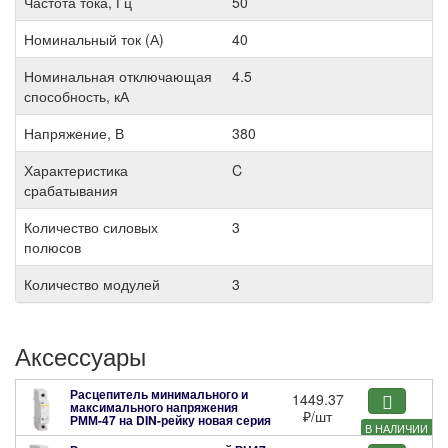
Частота тока, Гц
50
Номинальный ток (А)
40
Номинальная отключающая
4.5
способность, кА
Напряжение, В
380
Характеристика
C
срабатывания
Количество силовых
3
полюсов
Количество модулей
3
Аксессуары
Расцепитель минимального и
1449.37
максимального напряжения
₽
/шт
РММ-47 на DIN-рейку новая серия
В НАЛИЧИИ
MVA01D-RMM