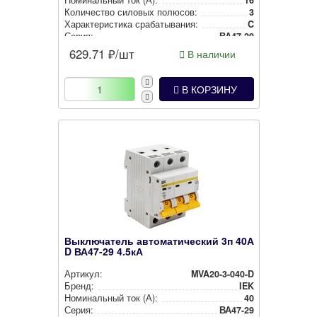
Количество силовых полюсов:
3
Харак­те­рис­ти­ка сра­ба­ты­ва­ния:
C
Серия:
ВА47-29
629.71
₽/шт
В наличии
В КОРЗИНУ
Выключатель автоматический 3п 40А
D ВА47-29 4.5кА
Артикул:
MVA20-3-040-D
Бренд:
IEK
Номи­наль­ный ток (А):
40
Серия:
ВА47-29