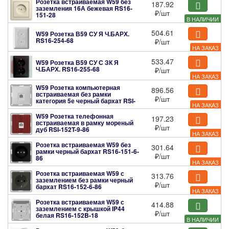
Розетка встраиваемая W59 без
187.92
заземления 16А бежевая
RS16-
₽
/шт
151-28
В НАЛИЧИИ
504.61
W59 Розетка В59 СУ Я Ч.БАРХ.
RS16-254-68
₽
/шт
НА ЗАКАЗ
533.47
W59 Розетка В59 СУ С ЗК Я
Ч.БАРХ.
RS16-255-68
₽
/шт
НА ЗАКАЗ
W59 Розетка компьютерная
896.56
встраиваемая без рамки
₽
/шт
категория 5е черный бархат
RSI-
НА ЗАКАЗ
152K5E-6-86
W59 Розетка телефонная
197.23
встраиваемая в рамку мореный
₽
/шт
дуб
RSI-152T-9-86
НА ЗАКАЗ
Розетка встраиваемая W59 без
301.64
рамки черный бархат
RS16-151-6-
₽
/шт
86
НА ЗАКАЗ
Розетка встраиваемая W59 с
313.76
заземлением без рамки черный
₽
/шт
бархат
RS16-152-6-86
НА ЗАКАЗ
Розетка встраиваемая W59 с
414.88
заземлением с крышкой IP44
₽
/шт
белая
RS16-152B-18
В НАЛИЧИИ