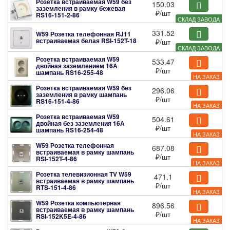
Розетка встраиваемая W59 без
150.03
заземления в рамку бежевая
₽
/шт
RS16-151-2-86
СКЛАД ЗАВОДА
331.52
W59 Розетка телефонная RJ11
встраиваемая белая
RSI-152T-18
₽
/шт
СКЛАД ЗАВОДА
Розетка встраиваемая W59
533.47
двойная заземлением 16А
₽
/шт
шампань
RS16-255-48
НА ЗАКАЗ
Розетка встраиваемая W59 без
296.06
заземления в рамку шампань
₽
/шт
RS16-151-4-86
НА ЗАКАЗ
Розетка встраиваемая W59
504.61
двойная без заземления 16А
₽
/шт
шампань
RS16-254-48
НА ЗАКАЗ
W59 Розетка телефонная
687.08
встраиваемая в рамку шампань
₽
/шт
RSI-152T-4-86
НА ЗАКАЗ
Розетка телевизионная TV W59
471.1
встраиваемая в рамку шампань
₽
/шт
RTS-151-4-86
НА ЗАКАЗ
W59 Розетка компьютерная
896.56
встраиваемая в рамку шампань
₽
/шт
RSI-152K5E-4-86
НА ЗАКАЗ