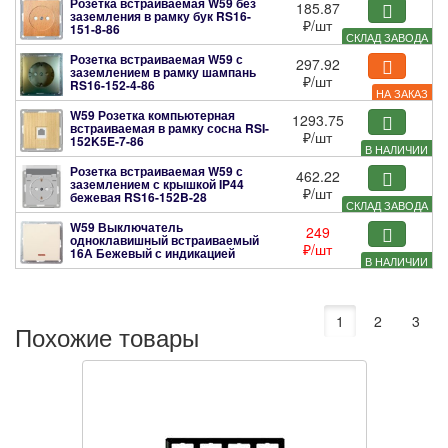
Розетка встраиваемая W59 без
185.87
заземления в рамку бук
RS16-
₽
/шт
151-8-86
СКЛАД ЗАВОДА
Розетка встраиваемая W59 с
297.92
заземлением в рамку шампань
₽
/шт
RS16-152-4-86
НА ЗАКАЗ
W59 Розетка компьютерная
1293.75
встраиваемая в рамку сосна
RSI-
₽
/шт
152K5E-7-86
В НАЛИЧИИ
Розетка встраиваемая W59 с
462.22
заземлением с крышкой IP44
₽
/шт
бежевая
RS16-152B-28
СКЛАД ЗАВОДА
W59 Выключатель
249
одноклавишный встраиваемый
₽
/шт
16А Бежевый с индикацией
В НАЛИЧИИ
VS116-153-28
1
2
3
Похожие товары