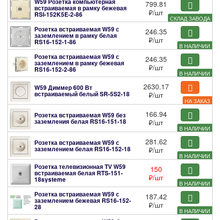
W59 Розетка компьютерная
799.81
встраиваемая в рамку бежевая
₽
/шт
RSI-152K5E-2-86
СКЛАД ЗАВОДА
Розетка встраиваемая W59 с
246.35
заземлением в рамку белая
₽
/шт
RS16-152-1-86
В НАЛИЧИИ
Розетка встраиваемая W59 с
246.35
заземлением в рамку бежевая
₽
/шт
RS16-152-2-86
В НАЛИЧИИ
2630.17
W59 Диммер 600 Вт
встраиваемый белый
SR-5S2-18
₽
/шт
НА ЗАКАЗ
166.94
Розетка встраиваемая W59 без
заземления белая
RS16-151-18
₽
/шт
В НАЛИЧИИ
281.62
Розетка встраиваемая W59 с
заземлением белая
RS16-152-18
₽
/шт
В НАЛИЧИИ
Розетка телевизионная TV W59
150
встраиваемая белая
RTS-151-
₽
/шт
18systeme
В НАЛИЧИИ
Розетка встраиваемая W59 с
187.42
заземлением бежевая
RS16-152-
₽
/шт
28
В НАЛИЧИИ