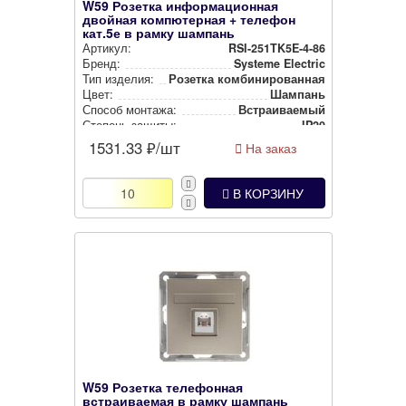
W59 Розетка информационная
двойная компютерная + телефон
кат.5е в рамку шампань
Артикул:
RSI-251TK5E-4-86
Бренд:
Systeme Electric
Тип изделия:
Розетка ком­би­ни­ро­ван­ная
Цвет:
Шампань
Способ монтажа:
Встра­ива­емый
Степень защиты:
IP20
1531.33
₽/шт
На заказ
В КОРЗИНУ
W59 Розетка телефонная
встраиваемая в рамку шампань