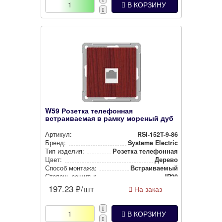
В КОРЗИНУ
W59 Розетка телефонная
встраиваемая в рамку мореный дуб
Артикул:
RSI-152T-9-86
Бренд:
Systeme Electric
Тип изделия:
Розетка телефонная
Цвет:
Дерево
Способ монтажа:
Встра­ива­емый
Степень защиты:
IP20
197.23
₽/шт
На заказ
В КОРЗИНУ