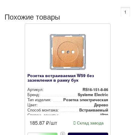
1
Похожие товары
Розетка встраиваемая W59 без
заземления в рамку бук
Артикул:
RS16-151-8-86
Бренд:
Systeme Electric
Тип изделия:
Розетка элек­три­чес­кая
Цвет:
Дерево
Способ монтажа:
Встра­ива­емый
Степень защиты:
IP20
185.87
₽/шт
Склад завода