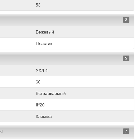
53
2
Бежевый
Пластик
5
УХЛ 4
60
Встраиваемый
IP20
Клемма
ры
7