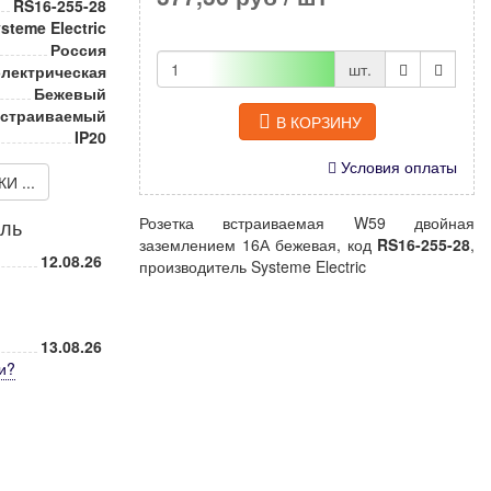
RS16-255-28
steme Electric
Россия
шт.
электрическая
Бежевый
страиваемый
В КОРЗИНУ
IP20
Условия оплаты
 ...
Розетка встраиваемая W59 двойная
иль
заземлением 16А бежевая, код
RS16-255-28
,
12.08.26
производитель Systeme Electric
13.08.26
и
?