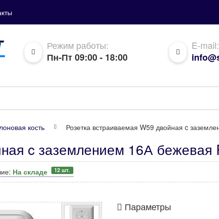
акты
Режим работы:
E-mail:
Пн-Пт 09:00 - 18:00
info@s
лоновая кость
Розетка встраиваемая W59 двойная c заземле
ная c заземлением 16А бежевая R
12 шт.
чие:
На складе
Параметры