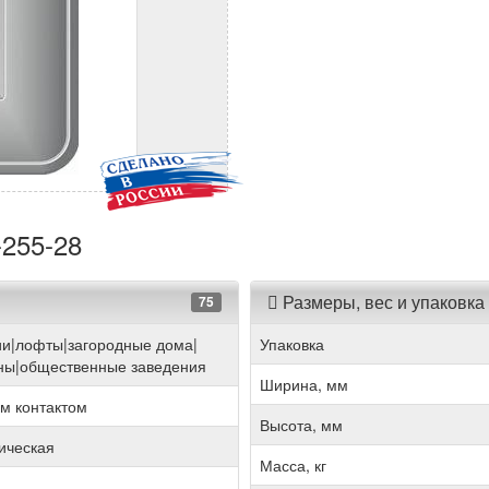
-255-28
Размеры, вес и упаковка
75
ии|лофты|загородные дома|
Упаковка
ны|общественные заведения
Ширина, мм
м контактом
Высота, мм
рическая
Масса, кг