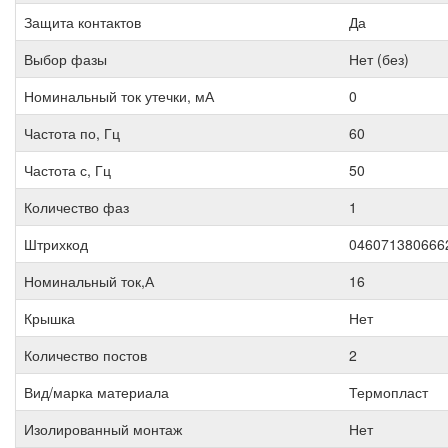
Защита контактов
Да
Выбор фазы
Нет (без)
Номинальный ток утечки, мА
0
Частота по, Гц
60
Частота с, Гц
50
Количество фаз
1
Штрихкод
046071380666
Номинальный ток,А
16
Крышка
Нет
Количество постов
2
Вид/марка материала
Термопласт
Изолированный монтаж
Нет