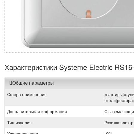
Характеристики Systeme Electric RS16
Общие параметры
Сфера применения
квартиры|студ
отели|рестора
Дополнительная информация
С заземляющи
Тип изделия
Розетка элект
Ударопрочность
IK01