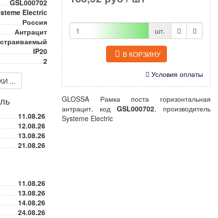
GSL000702
steme Electric
Россия
шт.
Антрацит
страиваемый
IP20
В КОРЗИНУ
2
Условия оплаты
 ...
GLOSSA Рамка поста горизонтальная
иль
антрацит, код
GSL000702
, производитель
11.08.26
Systeme Electric
12.08.26
13.08.26
21.08.26
11.08.26
13.08.26
14.08.26
24.08.26