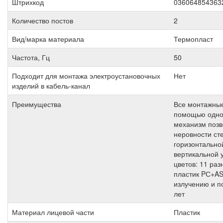
Штрихкод
036064854363
Количество постов
2
Вид/марка материала
Термопласт
Частота, Гц
50
Подходит для монтажа электроустановочных
Нет
изделий в кабель-канал
Преимущества
Все монтажные
помощью одной
механизм позв
неровности ст
горизонтальной
вертикальной 
цветов: 11 ра
пластик PС+AS
излучению и п
лет
Материал лицевой части
Пластик