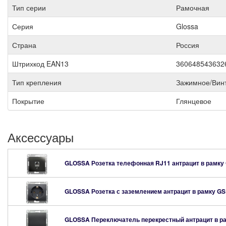
Тип серии
Рамочная
Серия
Glossa
Страна
Россия
Штрихкод EAN13
360648543632
Тип крепления
Зажимное/Вин
Покрытие
Глянцевое
Аксессуары
GLOSSA Розетка телефонная RJ11 антрацит в рамку
GLOSSA Розетка с заземлением антрацит в рамку
GS
GLOSSA Переключатель перекрестный антрацит в р