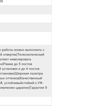
26
 работы можно выполнить с
 отвертки|Телескопический
оляет нивелировать
ен|Рамки до 5 постов
 установки и до 4 постов
установки|Широкая палитра
зных оттенков|Качественный
A, устойчивыйстойкий к УФ-
оявлению царапин|Гарантия 5