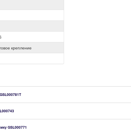
6
товое крепление
GSL000781T
L000743
амку
GSL000771