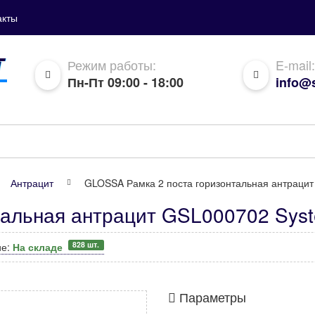
акты
Режим работы:
E-mail:
Пн-Пт 09:00 - 18:00
info@s
Антрацит
GLOSSA Рамка 2 поста горизонтальная антрацит
альная антрацит GSL000702 Syste
828 шт.
ие:
На складе
Параметры