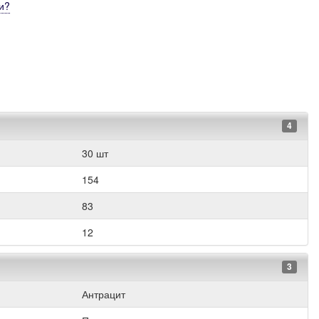
и
?
4
30 шт
154
83
12
3
Антрацит