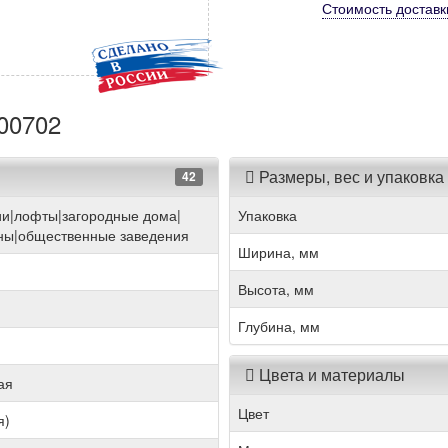
Стоимость
доставк
000702
Размеры, вес и упаковка
42
ии|лофты|загородные дома|
Упаковка
ны|общественные заведения
Ширина, мм
Высота, мм
Глубина, мм
Цвета и материалы
ая
Цвет
я)