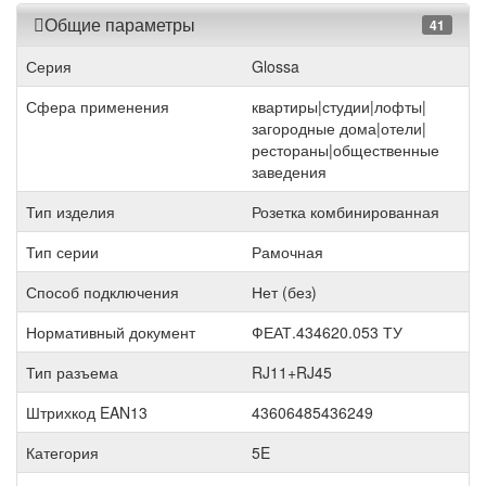
Общие параметры
41
Серия
Glossa
Сфера применения
квартиры|студии|лофты|
загородные дома|отели|
рестораны|общественные
заведения
Тип изделия
Розетка комбинированная
Тип серии
Рамочная
Способ подключения
Нет (без)
Нормативный документ
ФЕАТ.434620.053 ТУ
Тип разъема
RJ11+RJ45
Штрихкод EAN13
43606485436249
Категория
5E