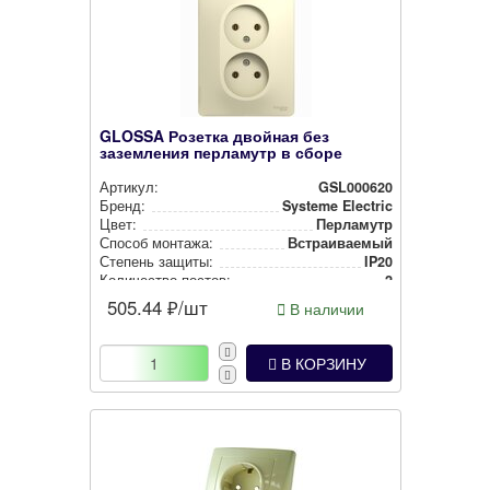
GLOSSA Розетка двойная без
заземления перламутр в сборе
Артикул:
GSL000620
Бренд:
Systeme Electric
Цвет:
Перламутр
Способ монтажа:
Встра­ива­емый
Степень защиты:
IP20
Количество постов:
2
505.44
₽/шт
В наличии
В КОРЗИНУ