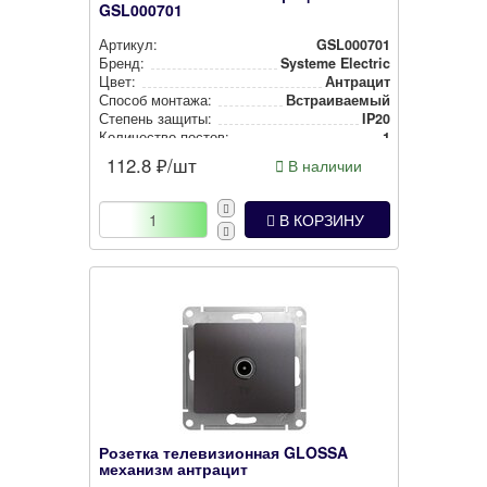
GSL000701
Артикул:
GSL000701
Бренд:
Systeme Electric
Цвет:
Антрацит
Способ монтажа:
Встра­ива­емый
Степень защиты:
IP20
Количество постов:
1
112.8
₽/шт
В наличии
В КОРЗИНУ
Розетка телевизионная GLOSSA
механизм антрацит