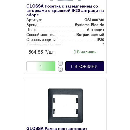
GLOSSA Розетка с заземлением со
шторками с крышкой IP20 антрацит в
сборе
Артикул:
GSL000746
Бренд:
Systeme Electric
Цвет:
Антрацит
Способ монтажа:
Встра­ива­емый
Степень защиты:
IP20
Количество постов:
1
564.85
₽/шт
В наличии
В КОРЗИНУ
GLOSSA Рамка пост антрацит