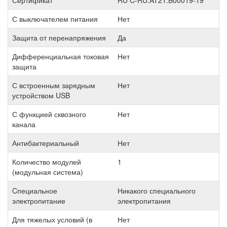
Сертификат
RU C-RU.AT21.B00019-19
С выключателем питания
Нет
Защита от перенапряжения
Да
Дифференциальная токовая
Нет
защита
С встроенным зарядным
Нет
устройством USB
С функцией сквозного
Нет
канала
Антибактериальный
Нет
Количество модулей
1
(модульная система)
Cпециальное
Никакого специального
электропитание
электропитания
Для тяжелых условий (в
Нет