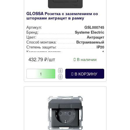
GLOSSA Розетка с заземлением со
шторками антрацит в рамку
Артикул:
GSL000745
Бренд:
Systeme Electric
Цвет:
Антрацит
Способ монтажа:
Встра­ива­емый
Степень защиты:
IP20
Количество постов:
1
432.79
₽/шт
В наличии
В КОРЗИНУ