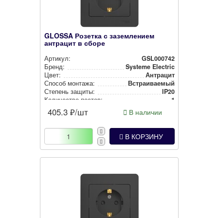
GLOSSA Розетка с заземлением
антрацит в сборе
Артикул:
GSL000742
Бренд:
Systeme Electric
Цвет:
Антрацит
Способ монтажа:
Встра­ива­емый
Степень защиты:
IP20
Количество постов:
1
405.3
₽/шт
В наличии
В КОРЗИНУ