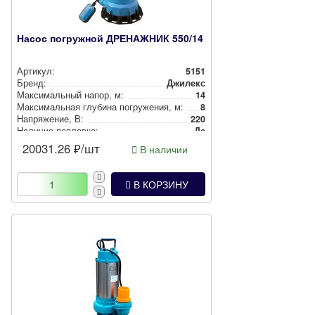
Насос погружной ДРЕНАЖНИК 550/14
Артикул:
5151
Бренд:
Джилекс
Мак­си­маль­ный напор, м:
14
Мак­си­маль­ная глубина пог­ру­же­ния, м:
8
Нап­ря­же­ние, В:
220
Наличие поплавка:
Да
20031.26
₽/шт
В наличии
В КОРЗИНУ