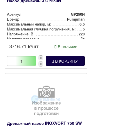
Насос дренажный GP250N
Артикул:
GP250N
Бренд:
Pumpman
Мак­си­маль­ный напор, м:
6.5
Мак­си­маль­ная глубина пог­ру­же­ния, м:
5
Нап­ря­же­ние, В:
220
Наличие поплавка:
Да
3716.71
₽/шт
В наличии
В КОРЗИНУ
Дренажный насос INOXVORT 750 SW