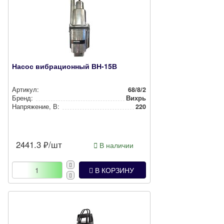
Насос вибрационный ВН-15В
Артикул:
68/8/2
Бренд:
Вихрь
Нап­ря­же­ние, В:
220
2441.3
₽/шт
В наличии
В КОРЗИНУ