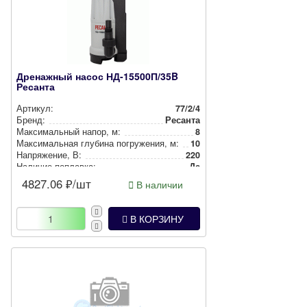
Дренажный насос НД-15500П/35B
Ресанта
Артикул:
77/2/4
Бренд:
Ресанта
Мак­си­маль­ный напор, м:
8
Мак­си­маль­ная глубина пог­ру­же­ния, м:
10
Нап­ря­же­ние, В:
220
Наличие поплавка:
Да
4827.06
₽/шт
В наличии
В КОРЗИНУ