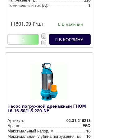
Номи­наль­ный ток (А):
3
11801.09
₽/шт
В наличии
В КОРЗИНУ
Насос погружной дренажный ГНОМ
16-16-50/1.5-220-NF
Артикул:
02.31.216218
Бренд:
ESQ
Мак­си­маль­ный напор, м:
16
Мак­си­маль­ная глубина пог­ру­же­ния, м:
10