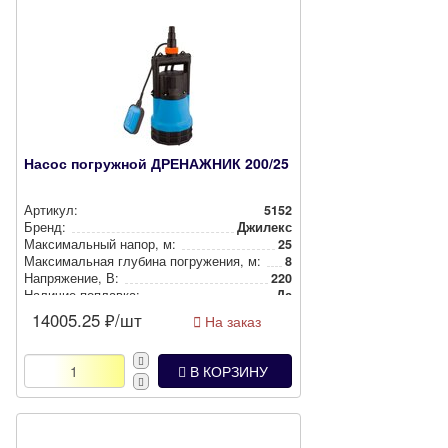
Насос погружной ДРЕНАЖНИК 200/25
Артикул:
5152
Бренд:
Джилекс
Мак­си­маль­ный напор, м:
25
Мак­си­маль­ная глубина пог­ру­же­ния, м:
8
Нап­ря­же­ние, В:
220
Наличие поплавка:
Да
14005.25
₽/шт
На заказ
В КОРЗИНУ