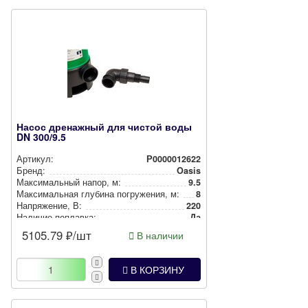
Насос дренажный для чистой воды
DN 300/9.5
Артикул:
Р0000012622
Бренд:
Oasis
Мак­си­маль­ный напор, м:
9.5
Мак­си­маль­ная глубина пог­ру­же­ния, м:
8
Нап­ря­же­ние, В:
220
Наличие поплавка:
Да
5105.79
₽/шт
В наличии
В КОРЗИНУ