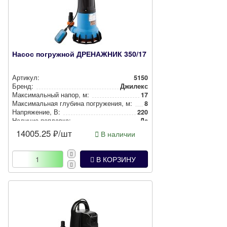
Насос погружной ДРЕНАЖНИК 350/17
Артикул:
5150
Бренд:
Джилекс
Мак­си­маль­ный напор, м:
17
Мак­си­маль­ная глубина пог­ру­же­ния, м:
8
Нап­ря­же­ние, В:
220
Наличие поплавка:
Да
14005.25
₽/шт
В наличии
В КОРЗИНУ