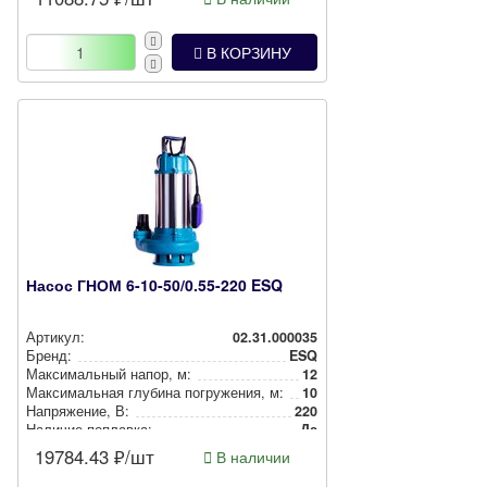
В КОРЗИНУ
Насос ГНОМ 6-10-50/0.55-220 ESQ
Артикул:
02.31.000035
Бренд:
ESQ
Мак­си­маль­ный напор, м:
12
Мак­си­маль­ная глубина пог­ру­же­ния, м:
10
Нап­ря­же­ние, В:
220
Наличие поплавка:
Да
19784.43
₽/шт
В наличии