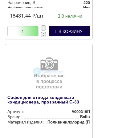
Нап­ря­же­ние, В:
220
Наличие поплавка:
Нет
18431.44
₽/шт
В наличии
В КОРЗИНУ
Сифон для отвода конденсата
кондиционера, прозрачный G-33
Артикул:
V000319П
Бренд:
Ballu
Материал изделия:
Поли­ви­нил­хло­рид (ПВХ)