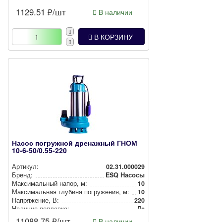
1129.51
₽/шт
В наличии
В КОРЗИНУ
Насос погружной дренажный ГНОМ
10-6-50/0.55-220
Артикул:
02.31.000029
Бренд:
ESQ Насосы
Мак­си­маль­ный напор, м:
10
Мак­си­маль­ная глубина пог­ру­же­ния, м:
10
Нап­ря­же­ние, В:
220
Наличие поплавка:
Да
11088.75
₽/шт
В наличии