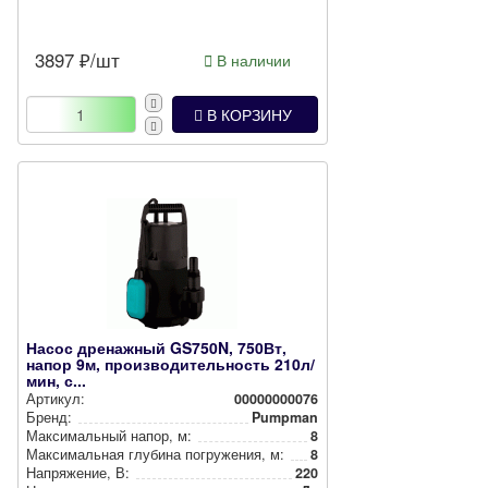
3897
₽/шт
В наличии
В КОРЗИНУ
Насос дренажный GS750N, 750Вт,
напор 9м, производительность 210л/
мин, с...
Артикул:
00000000076
Бренд:
Pumpman
Мак­си­маль­ный напор, м:
8
Мак­си­маль­ная глубина пог­ру­же­ния, м:
8
Нап­ря­же­ние, В:
220