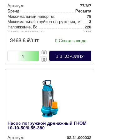
Артикул:
77/8/7
Бренд:
Ресанта
Мак­си­маль­ный напор, м:
75
Мак­си­маль­ная глубина пог­ру­же­ния, м:
3
Нап­ря­же­ние, В:
220
Наличие поплавка:
Нет
3468.8
₽/шт
Склад завода
В КОРЗИНУ
Насос погружной дренажный ГНОМ
10-10-50/0.55-380
Артикул:
02.31.000032