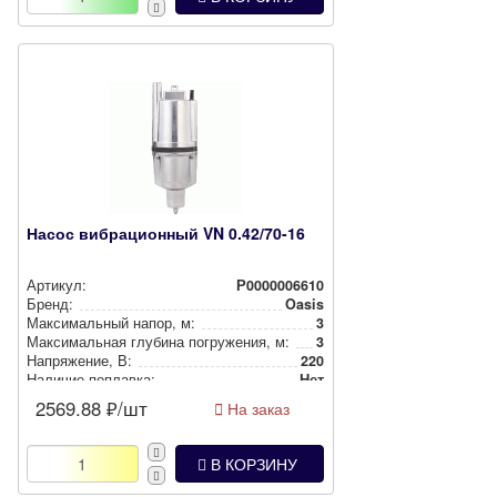
Насос вибрационный VN 0.42/70-16
Артикул:
Р0000006610
Бренд:
Oasis
Мак­си­маль­ный напор, м:
3
Мак­си­маль­ная глубина пог­ру­же­ния, м:
3
Нап­ря­же­ние, В:
220
Наличие поплавка:
Нет
2569.88
₽/шт
На заказ
В КОРЗИНУ