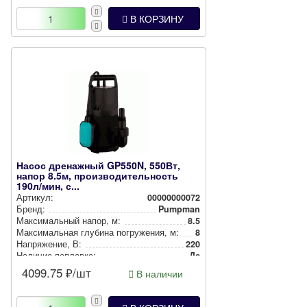
В КОРЗИНУ
Насос дренажный GP550N, 550Вт,
напор 8.5м, производительность
190л/мин, с...
Артикул:
00000000072
Бренд:
Pumpman
Мак­си­маль­ный напор, м:
8.5
Мак­си­маль­ная глубина пог­ру­же­ния, м:
8
Нап­ря­же­ние, В:
220
Наличие поплавка:
Да
4099.75
₽/шт
В наличии