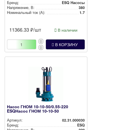
Бренд:
ESQ Насосы
Нап­ря­же­ние, В:
380
Номи­наль­ный ток (А):
1.7
11366.33
₽/шт
В наличии
В КОРЗИНУ
Насос ГНОМ 10-10-50/0.55-220
ESQНасос ГНОМ 10-10-50
Артикул:
02.31.000030
Бренд:
ESQ
Нап­ря­же­ние, В:
220