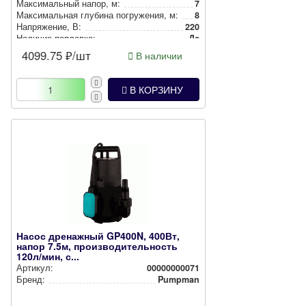
Мак­си­маль­ный напор, м:
7
Мак­си­маль­ная глубина пог­ру­же­ния, м:
8
Нап­ря­же­ние, В:
220
Наличие поплавка:
Да
4099.75
₽/шт
В наличии
В КОРЗИНУ
Насос дренажный GP400N, 400Вт,
напор 7.5м, производительность
120л/мин, с...
Артикул:
00000000071
Бренд:
Pumpman