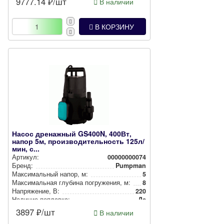
9777.14
₽/шт
В наличии
В КОРЗИНУ
Насос дренажный GS400N, 400Вт,
напор 5м, производительность 125л/
мин, с...
Артикул:
00000000074
Бренд:
Pumpman
Мак­си­маль­ный напор, м:
5
Мак­си­маль­ная глубина пог­ру­же­ния, м:
8
Нап­ря­же­ние, В:
220
Наличие поплавка:
Да
3897
₽/шт
В наличии