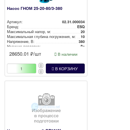
Насос ГНОМ 25-20-80/3-380
Артикул:
02.31.000034
Бренд:
ESQ
Мак­си­маль­ный напор, м:
20
Мак­си­маль­ная глубина пог­ру­же­ния, м:
10
Нап­ря­же­ние, В:
380
Наличие поплавка:
Да
28650.01
₽/шт
В наличии
В КОРЗИНУ