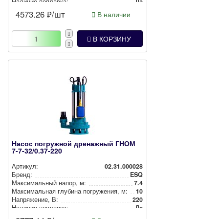
Наличие поплавка:
Да
4573.26
₽/шт
В наличии
В КОРЗИНУ
Насос погружной дренажный ГНОМ
7-7-32/0.37-220
Артикул:
02.31.000028
Бренд:
ESQ
Мак­си­маль­ный напор, м:
7.4
Мак­си­маль­ная глубина пог­ру­же­ния, м:
10
Нап­ря­же­ние, В:
220
Наличие поплавка:
Да