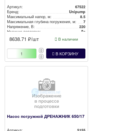
Артикул:
67522
Бренд:
Unipump
Мак­си­маль­ный напор, м:
8.5
Мак­си­маль­ная глубина пог­ру­же­ния, м:
7
Нап­ря­же­ние, В:
220
Наличие поплавка:
Да
8638.71
₽/шт
В наличии
В КОРЗИНУ
Насос погружной ДРЕНАЖНИК 650/17
Артикул:
5155