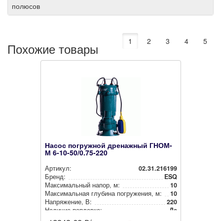
полюсов
1
2
3
4
5
Похожие товары
Насос погружной дренажный ГНОМ-
М 6-10-50/0.75-220
Артикул:
02.31.216199
Бренд:
ESQ
Мак­си­маль­ный напор, м:
10
Мак­си­маль­ная глубина пог­ру­же­ния, м:
10
Нап­ря­же­ние, В:
220
Наличие поплавка:
Да