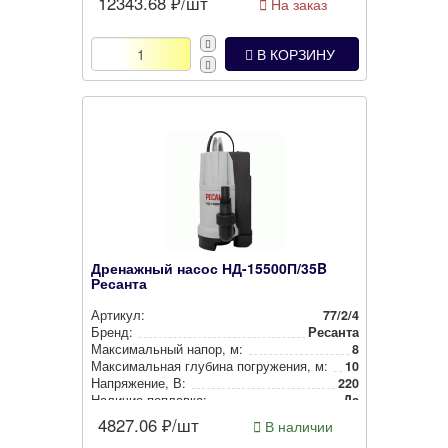
12343.68
₽/шт
На заказ
В КОРЗИНУ
Дренажный насос НД-15500П/35B
Ресанта
Артикул:
77/2/4
Бренд:
Ресанта
Мак­си­маль­ный напор, м:
8
Мак­си­маль­ная глубина пог­ру­же­ния, м:
10
Нап­ря­же­ние, В:
220
Наличие поплавка:
Да
4827.06
₽/шт
В наличии