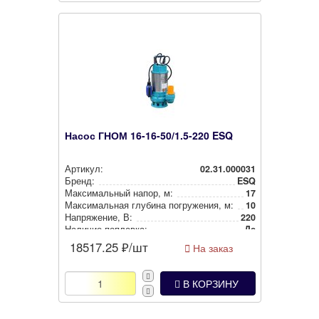
Насос ГНОМ 16-16-50/1.5-220 ESQ
Артикул:
02.31.000031
Бренд:
ESQ
Мак­си­маль­ный напор, м:
17
Мак­си­маль­ная глубина пог­ру­же­ния, м:
10
Нап­ря­же­ние, В:
220
Наличие поплавка:
Да
18517.25
₽/шт
На заказ
В КОРЗИНУ