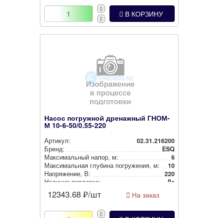
В КОРЗИНУ
Насос погружной дренажный ГНОМ-
М 10-6-50/0.55-220
Артикул:
02.31.216200
Бренд:
ESQ
Мак­си­маль­ный напор, м:
6
Мак­си­маль­ная глубина пог­ру­же­ния, м:
10
Нап­ря­же­ние, В:
220
Наличие поплавка:
Да
12343.68
₽/шт
На заказ