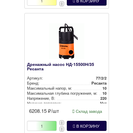
В КОРЗИНУ
Дренажный насос НД-15500Н/35
Ресанта
Артикул:
77/2/2
Бренд:
Ресанта
Мак­си­маль­ный напор, м:
10
Мак­си­маль­ная глубина пог­ру­же­ния, м:
10
Нап­ря­же­ние, В:
220
Наличие поплавка:
Нет
6208.15
₽/шт
Склад завода
В КОРЗИНУ