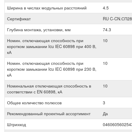
Ширина в числах модульных расстояний
4.5
Сертификат
RU C-CN.СП28
Глубина монтажа, установки, мм
74.3
Номин. отключающая способность при
10
коротком замыкании Icu IEC 60898 при 400 В,
кА
Номин. отключающая способность при
10
коротком замыкании Icu IEC 60898 при 230 В,
кА
Номинальная отключающая способность в
10
соответствии с EN 60898, кА
Общее количество полюсов
3
Рекомендованный проектный ассортимент
Да
Штрихкод
046060560254