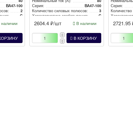
40
Номи­наль­ный ток (А):
80
Номи­наль­ны
ВА47-100
Серия:
ВА47-100
Серия:
юсов:
2
Количество силовых полюсов:
3
Количество
а­ния:
C
Харак­те­рис­ти­ка сра­ба­ты­ва­ния:
C
Харак­те­рис­т
2604.4
₽/шт
2721.95
 наличии
В наличии
КОРЗИНУ
В КОРЗИНУ