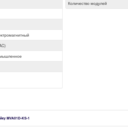
Количество модулей
ектромагнитный
AC)
омышленное
ейку
MVA01D-KS-1