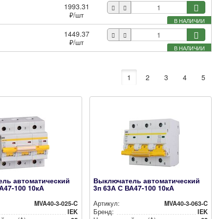
1993.31
₽
/шт
В НАЛИЧИИ
1449.37
₽
/шт
В НАЛИЧИИ
1
2
3
4
5
ель автоматический
Выключатель автоматический
ВА47-100 10кА
3п 63А С ВА47-100 10кА
MVA40-3-025-C
Артикул:
MVA40-3-063-C
IEK
Бренд:
IEK