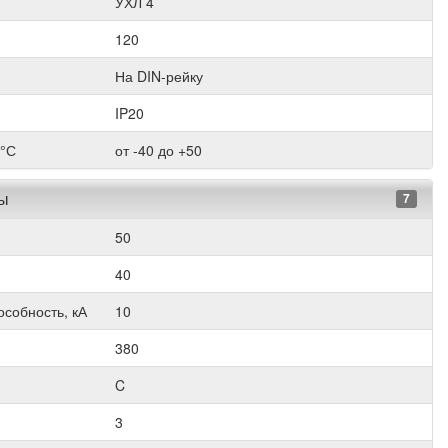
УХЛ 4
120
На DIN-рейку
IP20
 °С
от -40 до +50
ры
7
50
40
собность, кА
10
380
C
3