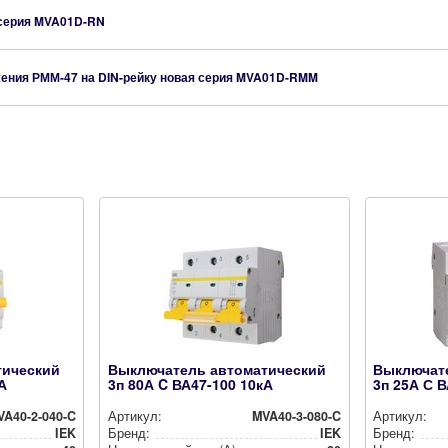
 серия
MVA01D-RN
ения РММ-47 на DIN-рейку новая серия
MVA01D-RMM
тический
Выключатель автоматический
Выключат
А
3п 80А C ВА47-100 10кА
3п 25А С 
VA40-2-040-C
Артикул:
MVA40-3-080-C
Артикул:
IEK
Бренд:
IEK
Бренд: