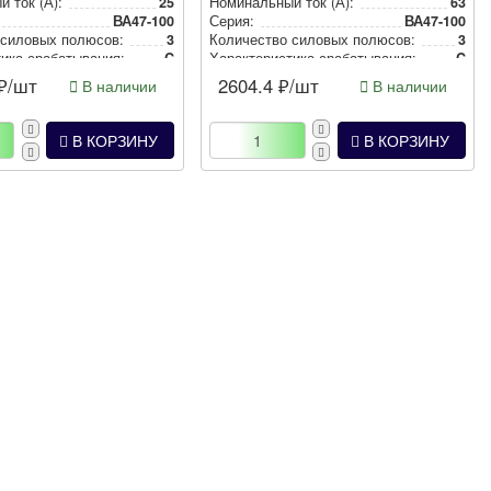
й ток (А):
25
Номи­наль­ный ток (А):
63
ВА47-100
Серия:
ВА47-100
 силовых полюсов:
3
Количество силовых полюсов:
3
и­ка сра­ба­ты­ва­ния:
C
Харак­те­рис­ти­ка сра­ба­ты­ва­ния:
C
₽/шт
2604.4
₽/шт
В наличии
В наличии
В КОРЗИНУ
В КОРЗИНУ