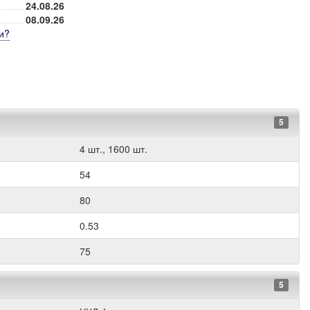
24.08.26
08.09.26
и
?
5
4 шт., 1600 шт.
54
80
0.53
75
5