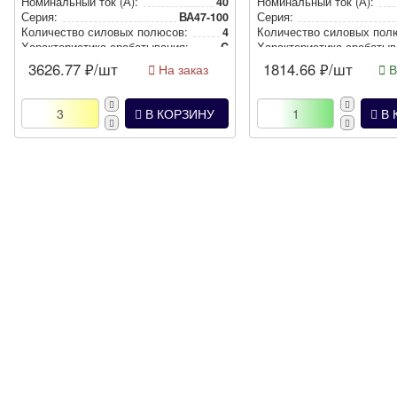
Номи­наль­ный ток (А):
40
Номи­наль­ный ток (А):
Серия:
ВА47-100
Серия:
Количество силовых полюсов:
4
Количество силовых пол
Харак­те­рис­ти­ка сра­ба­ты­ва­ния:
C
Харак­те­рис­ти­ка сра­ба­ты­в
3626.77
₽/шт
1814.66
₽/шт
На заказ
В
В КОРЗИНУ
В 