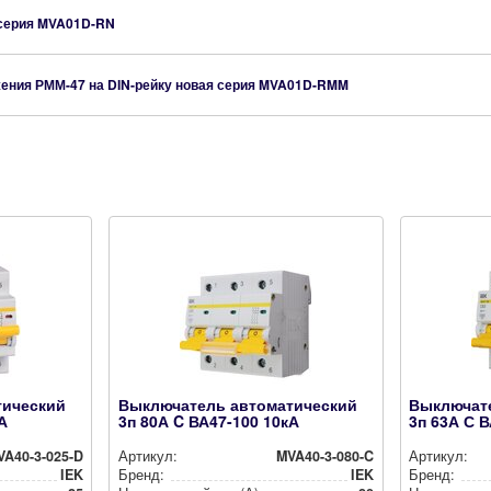
 серия
MVA01D-RN
ения РММ-47 на DIN-рейку новая серия
MVA01D-RMM
тический
Выключатель автоматический
Выключат
А
3п 80А C ВА47-100 10кА
3п 63А С 
VA40-3-025-D
Артикул:
MVA40-3-080-C
Артикул:
IEK
Бренд:
IEK
Бренд: