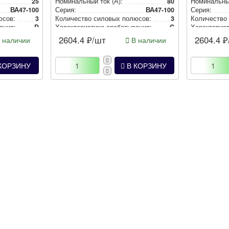
25
Номи­наль­ный ток (А):
80
Номи­наль­ны
ВА47-100
Серия:
ВА47-100
Серия:
юсов:
3
Количество силовых полюсов:
3
Количество
а­ния:
D
Харак­те­рис­ти­ка сра­ба­ты­ва­ния:
C
Харак­те­рис­т
2604.4
₽/шт
2604.4
₽
 наличии
В наличии
КОРЗИНУ
В КОРЗИНУ