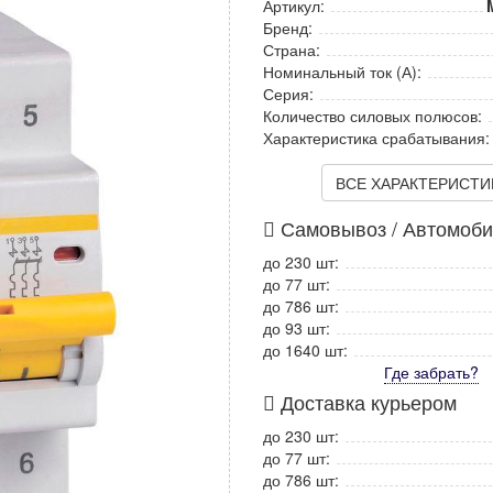
Артикул:
Бренд:
Страна:
Номинальный ток (А):
Серия:
Количество силовых полюсов:
Характеристика срабатывания:
ВСЕ ХАРАКТЕРИСТИКИ
Самовывоз / Автомоб
до 230 шт:
до 77 шт:
до 786 шт:
до 93 шт:
до 1640 шт:
Где забрать?
Доставка курьером
до 230 шт:
до 77 шт:
до 786 шт: