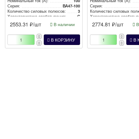
Номи­наль­ный ток (А):
100
Номи­наль­ный ток (А):
Серия:
ВА47-100
Серия:
Количество силовых полюсов:
3
Количество силовых пол
Харак­те­рис­ти­ка сра­ба­ты­ва­ния:
C
Харак­те­рис­ти­ка сра­ба­ты­в
2553.31
₽/шт
2774.81
₽/шт
В наличии
В
В КОРЗИНУ
В 