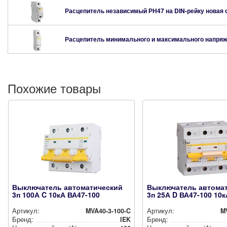
Расцепитель независимый РН47 на DIN-рейку новая
Расцепитель минимального и максимального напряж
Похожие товары
Выключатель автоматический
Выключатель автома
3п 100А C 10кА ВА47-100
3п 25А D ВА47-100 10к
Артикул:
MVA40-3-100-C
Артикул:
M
Бренд:
IEK
Бренд: