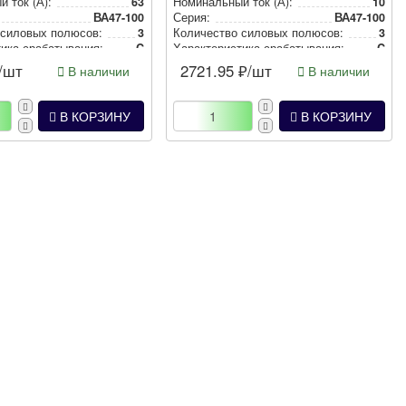
й ток (А):
63
Номи­наль­ный ток (А):
10
ВА47-100
Серия:
ВА47-100
 силовых полюсов:
3
Количество силовых полюсов:
3
и­ка сра­ба­ты­ва­ния:
C
Харак­те­рис­ти­ка сра­ба­ты­ва­ния:
C
/шт
2721.95
₽/шт
В наличии
В наличии
В КОРЗИНУ
В КОРЗИНУ