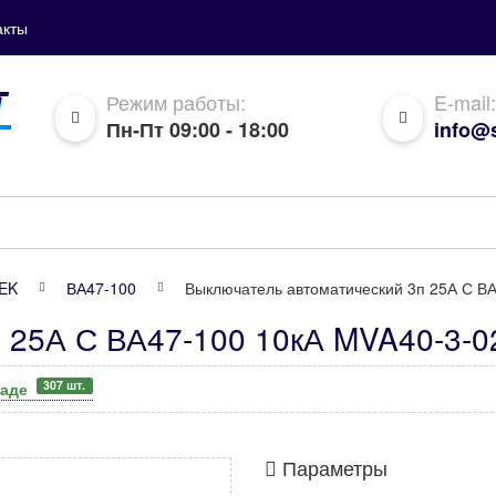
акты
Режим работы:
E-mail:
Пн-Пт 09:00 - 18:00
info@s
IEK
ВА47-100
Выключатель автоматический 3п 25А С ВА
 25А С ВА47-100 10кА MVA40-3-0
307 шт.
ладе
Параметры