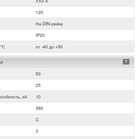
УХЛ 4
120
На DIN-рейку
IP20
 °С
от -40 до +50
ры
7
50
25
собность, кА
10
380
C
3