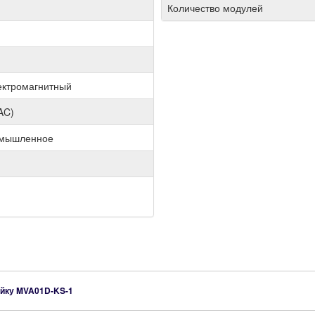
Количество модулей
ектромагнитный
AC)
омышленное
ейку
MVA01D-KS-1