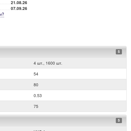
21.08.26
07.09.26
и
?
5
4 шт., 1600 шт.
54
80
0.53
75
5