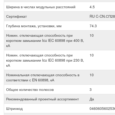
Ширина в числах модульных расстояний
4.5
Сертификат
RU C-CN.СП28
Глубина монтажа, установки, мм
74.3
Номин. отключающая способность при
10
коротком замыкании Icu IEC 60898 при 400 В,
кА
Номин. отключающая способность при
10
коротком замыкании Icu IEC 60898 при 230 В,
кА
Номинальная отключающая способность в
10
соответствии с EN 60898, кА
Общее количество полюсов
3
Рекомендованный проектный ассортимент
Да
Штрихкод
046060560253