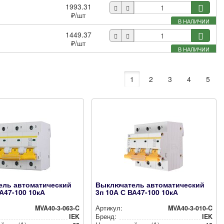
1993.31
₽
/шт
В НАЛИЧИИ
1449.37
₽
/шт
В НАЛИЧИИ
1
2
3
4
5
ель автоматический
Выключатель автоматический
ВА47-100 10кА
3п 10А С ВА47-100 10кА
MVA40-3-063-C
Артикул:
MVA40-3-010-C
IEK
Бренд:
IEK