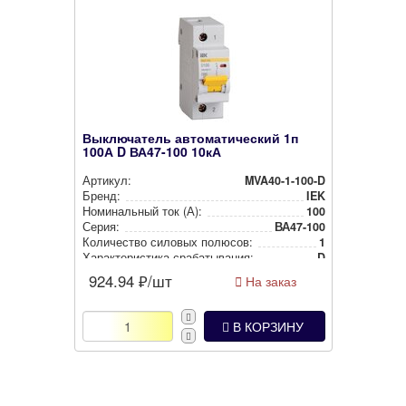
Выключатель автоматический 1п
100А D ВА47-100 10кА
Артикул:
MVA40-1-100-D
Бренд:
IEK
Номи­наль­ный ток (А):
100
Серия:
ВА47-100
Количество силовых полюсов:
1
Харак­те­рис­ти­ка сра­ба­ты­ва­ния:
D
924.94
₽/шт
На заказ
В КОРЗИНУ