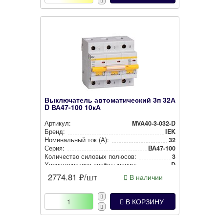
Выключатель автоматический 3п 32А
D ВА47-100 10кА
Артикул:
MVA40-3-032-D
Бренд:
IEK
Номи­наль­ный ток (А):
32
Серия:
ВА47-100
Количество силовых полюсов:
3
Харак­те­рис­ти­ка сра­ба­ты­ва­ния:
D
2774.81
₽/шт
В наличии
В КОРЗИНУ