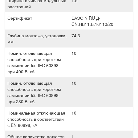
Ширина в числах модульных
1.5
расстояний
Сертификат
ЕАЭС N RU Д-
CN.НВ11.В.16110/20
Глубина монтажа, установки,
74.3
мм
Номин. отключающая
10
способность при коротком
замыкании Icu IEC 60898
при 400 В, кА
Номин. отключающая
10
способность при коротком
замыкании Icu IEC 60898
при 230 В, кА
Номинальная отключающая
10
способность в соответствии
с EN 60898, кА
Общее количество полюсов
1