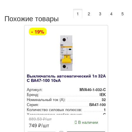
1
2
3
4
5
Похожие товары
- 19%
Выключатель автоматический 1п 32А
С ВА47-100 10кА
Артикул:
MVA40-1-032-C
Бренд:
IEK
Номи­наль­ный ток (А):
32
Серия:
ВА47-100
Количество силовых полюсов:
1
Харак­те­рис­ти­ка сра­ба­ты­ва­ния:
C
889.53
₽/шт
В наличии
749
₽/шт