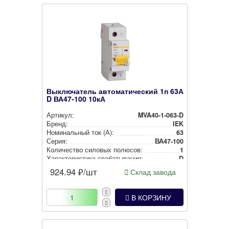
Выключатель автоматический 1п 63А
D ВА47-100 10кА
Артикул:
MVA40-1-063-D
Бренд:
IEK
Номи­наль­ный ток (А):
63
Серия:
ВА47-100
Количество силовых полюсов:
1
Харак­те­рис­ти­ка сра­ба­ты­ва­ния:
D
924.94
₽/шт
Склад завода
В КОРЗИНУ