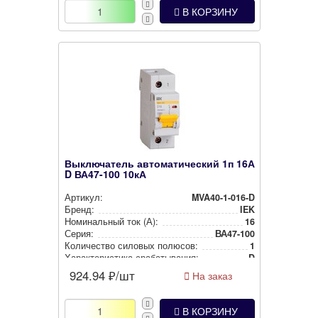
В КОРЗИНУ
Выключатель автоматический 1п 16А
D ВА47-100 10кА
Артикул:
MVA40-1-016-D
Бренд:
IEK
Номи­наль­ный ток (А):
16
Серия:
ВА47-100
Количество силовых полюсов:
1
Харак­те­рис­ти­ка сра­ба­ты­ва­ния:
D
924.94
₽/шт
На заказ
В КОРЗИНУ