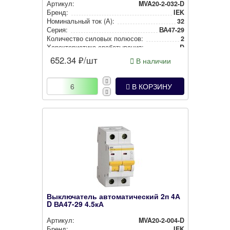
Артикул:
MVA20-2-032-D
Бренд:
IEK
Номи­наль­ный ток (А):
32
Серия:
ВА47-29
Количество силовых полюсов:
2
Харак­те­рис­ти­ка сра­ба­ты­ва­ния:
D
652.34
₽/шт
В наличии
В КОРЗИНУ
Выключатель автоматический 2п 4А
D ВА47-29 4.5кА
Артикул:
MVA20-2-004-D
Бренд:
IEK