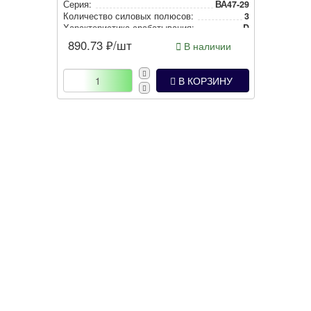
Серия:
ВА47-29
Количество силовых полюсов:
3
Харак­те­рис­ти­ка сра­ба­ты­ва­ния:
D
890.73
₽/шт
В наличии
В КОРЗИНУ