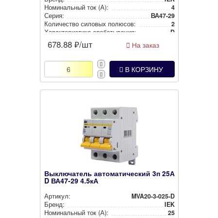
Номи­наль­ный ток (А):
4
Серия:
ВА47-29
Количество силовых полюсов:
2
Харак­те­рис­ти­ка сра­ба­ты­ва­ния:
D
678.88
₽/шт
На заказ
В КОРЗИНУ
Выключатель автоматический 3п 25А
D ВА47-29 4.5кА
Артикул:
MVA20-3-025-D
Бренд:
IEK
Номи­наль­ный ток (А):
25