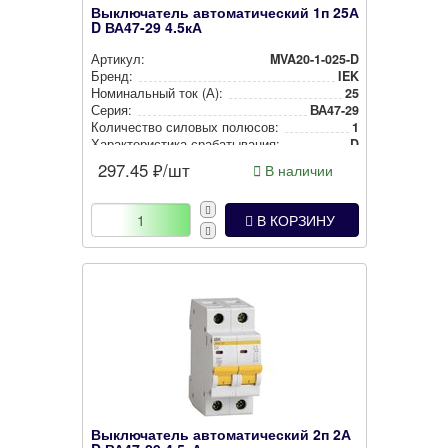
Выключатель автоматический 1п 25А
D ВА47-29 4.5кА
Артикул:
MVA20-1-025-D
Бренд:
IEK
Номи­наль­ный ток (А):
25
Серия:
ВА47-29
Количество силовых полюсов:
1
Харак­те­рис­ти­ка сра­ба­ты­ва­ния:
D
297.45
₽/шт
В наличии
В КОРЗИНУ
Выключатель автоматический 2п 2А