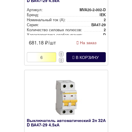
D ВА47-29 4.5кА
Артикул:
MVA20-2-002-D
Бренд:
IEK
Номи­наль­ный ток (А):
2
Серия:
ВА47-29
Количество силовых полюсов:
2
Харак­те­рис­ти­ка сра­ба­ты­ва­ния:
D
681.18
₽/шт
На заказ
В КОРЗИНУ
Выключатель автоматический 2п 32А
D ВА47-29 4.5кА