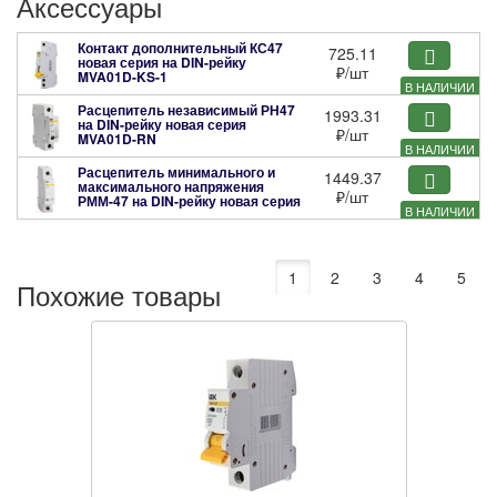
Аксессуары
Контакт дополнительный КС47
725.11
новая серия на DIN-рейку
₽
/шт
MVA01D-KS-1
В НАЛИЧИИ
Расцепитель независимый РН47
1993.31
на DIN-рейку новая серия
₽
/шт
MVA01D-RN
В НАЛИЧИИ
Расцепитель минимального и
1449.37
максимального напряжения
₽
/шт
РММ-47 на DIN-рейку новая серия
В НАЛИЧИИ
MVA01D-RMM
1
2
3
4
5
Похожие товары