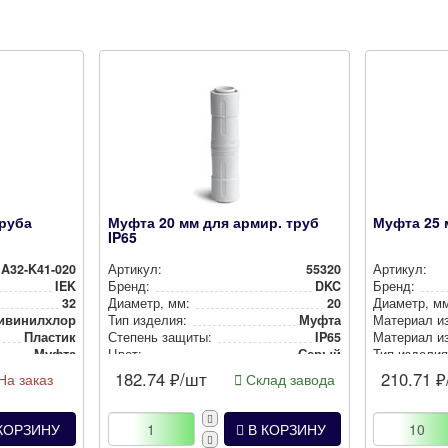
труба
Муфта 20 мм для армир. труб
Муфта 25 
IP65
A32-K41-020
Артикул:
55320
Артикул:
IEK
Бренд:
DKC
Бренд:
32
Диаметр, мм:
20
Диаметр, м
­ви­нил­хло­рид (ПВХ)
Тип изделия:
Муфта
Материал и
Пластик
Степень защиты:
IP65
Материал и
Муфта
Цвет:
Серый
Тип изделия
IP65
Масса, кг:
0.04
Степень за
182.74
₽/шт
210.71
₽
На заказ
Склад завода
Серый
Цвет:
КОРЗИНУ
В КОРЗИНУ