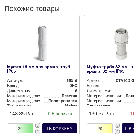
Похожие товары
Муфта 16 мм для армир. труб
Муфта труба 32 мм - 
IP65
армир. 32 мм IP65
Артикул:
55316
Артикул:
CTA10D-G
Бренд:
DKC
Бренд:
Диаметр, мм:
16
Диаметр, мм:
Материал изделия:
Пластик
Материал изделия:
Поли
Материал изделия:
Полип­ро­пи­лен
Материал изделия:
Тип изделия:
Муфта
Тип изделия:
Степень защиты:
IP65
Степень защиты:
148.85
₽/шт
130.57
₽/шт
В наличии
Цвет:
Серый
Цвет:
В КОРЗИНУ
В 