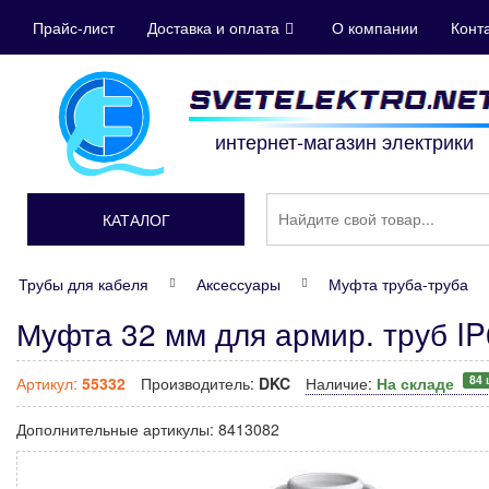
Прайс-лист
Доставка и оплата
О компании
Конт
интернет-магазин электрики
КАТАЛОГ
Трубы для кабеля
Аксессуары
Муфта труба-труба
Муфта 32 мм для армир. труб I
84 
Артикул:
55332
Производитель:
DKC
Наличие:
На складе
Дополнительные артикулы:
8413082