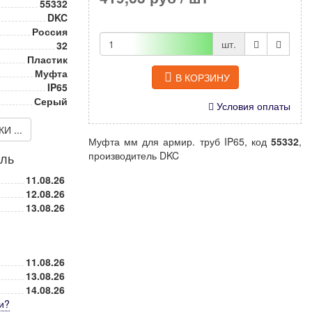
55332
DKC
Россия
шт.
32
Пластик
Муфта
В КОРЗИНУ
IP65
Серый
Условия оплаты
 ...
Муфта мм для армир. труб IP65, код
55332
,
производитель DKC
иль
11.08.26
12.08.26
13.08.26
11.08.26
13.08.26
14.08.26
и
?