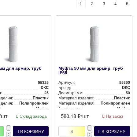
1
2
3
4
5
мм для армир. труб
Муфта 50 мм для армир. труб
IP65
55325
Артикул:
55350
DKC
Бренд:
DKC
м:
25
Диаметр, мм:
50
зделия:
Пластик
Материал изделия:
Пластик
зделия:
Полип­ро­пи­лен
Материал изделия:
Полип­ро­пи­лен
:
Муфта
Тип изделия:
Муфта
щиты:
IP65
Степень защиты:
IP65
/шт
580.18
₽/шт
Склад завода
На заказ
Серый
Цвет:
Серый
В КОРЗИНУ
В КОРЗИНУ