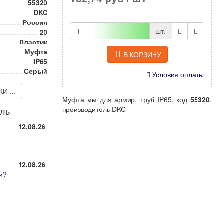
55320
DKC
Россия
шт.
20
Пластик
Муфта
В КОРЗИНУ
IP65
Серый
Условия оплаты
 ...
Муфта мм для армир. труб IP65, код
55320
,
производитель DKC
иль
12.08.26
12.08.26
и
?