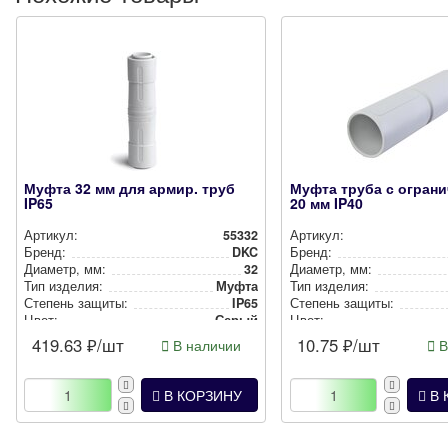
Муфта 32 мм для армир. труб
Муфта труба с огран
IP65
20 мм IP40
Артикул:
55332
Артикул:
Бренд:
DKC
Бренд:
Диаметр, мм:
32
Диаметр, мм:
Тип изделия:
Муфта
Тип изделия:
Степень защиты:
IP65
Степень защиты:
Цвет:
Серый
Цвет:
Масса, кг:
0.062
Масса, кг:
419.63
₽/шт
10.75
₽/шт
В наличии
В
В КОРЗИНУ
В 