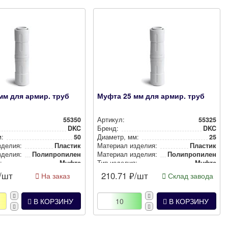
мм для армир. труб
Муфта 25 мм для армир. труб
55350
Артикул:
55325
DKC
Бренд:
DKC
м:
50
Диаметр, мм:
25
зделия:
Пластик
Материал изделия:
Пластик
зделия:
Полип­ро­пи­лен
Материал изделия:
Полип­ро­пи­лен
:
Муфта
Тип изделия:
Муфта
щиты:
IP65
Степень защиты:
IP65
/шт
210.71
₽/шт
На заказ
Склад завода
Серый
Цвет:
Серый
В КОРЗИНУ
В КОРЗИНУ