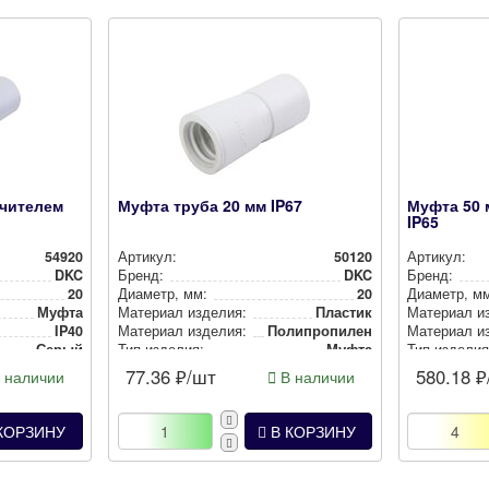
ичителем
Муфта труба 20 мм IP67
Муфта 50 
IP65
54920
Артикул:
50120
Артикул:
DKC
Бренд:
DKC
Бренд:
20
Диаметр, мм:
20
Диаметр, м
Муфта
Материал изделия:
Пластик
Материал и
IP40
Материал изделия:
Полип­ро­пи­лен
Материал и
Серый
Тип изделия:
Муфта
Тип изделия
0.01236
Степень защиты:
IP67
Степень за
77.36
₽/шт
580.18
₽
 наличии
В наличии
Цвет:
Серый
Цвет:
КОРЗИНУ
В КОРЗИНУ