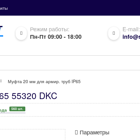
акты
Режим работы:
E-mail:
Пн-Пт 09:00 - 18:00
info@s
Муфта 20 мм для армир. труб IP65
P65 55320 DKC
560 шт.
вода
Параметры