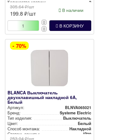
Количество клавиш:
2
305.64
₽/шт
В наличии
199.8
₽/шт
В КОРЗИНУ
- 70%
BLANCA Выключатель
двухклавишный накладной 6A,
Белый
Артикул:
BLNVA065021
Бренд:
Systeme Electric
Тип изделия:
Вык­лю­ча­тель
Цвет:
Белый
Способ монтажа:
Накладной
Степень защиты:
IP20
253.04
₽/шт