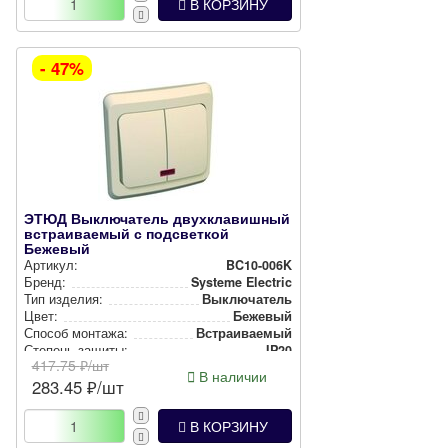
В КОРЗИНУ
- 47%
ЭТЮД Выключатель двухклавишный
встраиваемый с подсветкой
Бежевый
Артикул:
BC10-006K
Бренд:
Systeme Electric
Тип изделия:
Вык­лю­ча­тель
Цвет:
Бежевый
Способ монтажа:
Встра­ива­емый
Степень защиты:
IP20
417.75
₽/шт
В наличии
283.45
₽/шт
В КОРЗИНУ