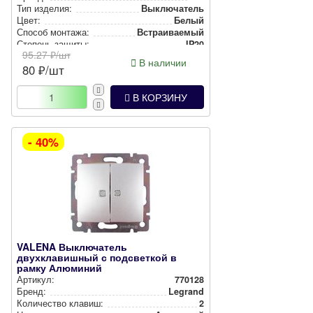
Тип изделия:
Вык­лю­ча­тель
Цвет:
Белый
Способ монтажа:
Встра­ива­емый
Степень защиты:
IP20
95.27
₽/шт
В наличии
80
₽/шт
В КОРЗИНУ
- 40%
VALENA Выключатель
двухклавишный с подсветкой в
рамку Алюминий
Артикул:
770128
Бренд:
Legrand
Количество клавиш:
2