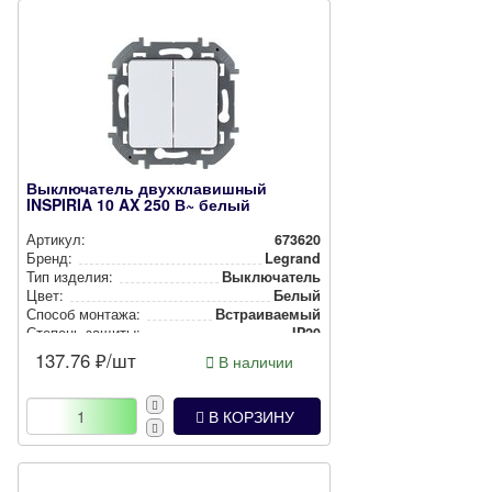
Выключатель двухклавишный
INSPIRIA 10 AX 250 В~ белый
Артикул:
673620
Бренд:
Legrand
Тип изделия:
Вык­лю­ча­тель
Цвет:
Белый
Способ монтажа:
Встра­ива­емый
Степень защиты:
IP20
137.76
₽/шт
В наличии
В КОРЗИНУ