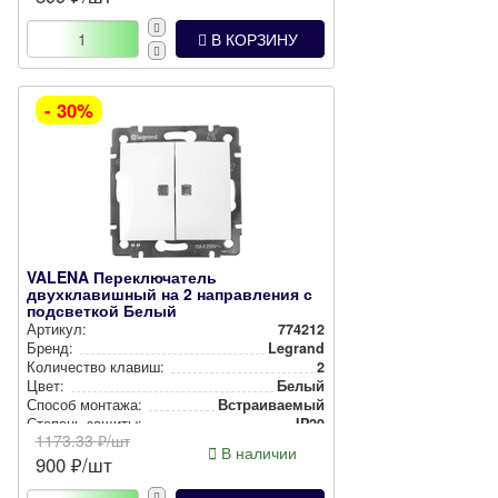
В КОРЗИНУ
- 30%
VALENA Переключатель
двухклавишный на 2 направления с
подсветкой Белый
Артикул:
774212
Бренд:
Legrand
Количество клавиш:
2
Цвет:
Белый
Способ монтажа:
Встра­ива­емый
Степень защиты:
IP20
1173.33
₽/шт
В наличии
900
₽/шт