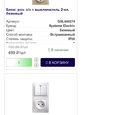
Блок: роз. с/з + выключатель 2-кл.
бежевый
Артикул:
GSL000274
Бренд:
Systeme Electric
Цвет:
Бежевый
Способ монтажа:
Встра­ива­емый
Степень защиты:
IP20
Количество постов:
1
762.86
₽/шт
В наличии
499
₽/шт
В КОРЗИНУ