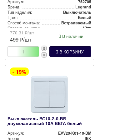
Артикул:
752705
Бренд:
Legrand
Тип изделия:
Вык­лю­ча­тель
Цвет:
Белый
Способ монтажа:
Встра­ива­емый
Степень защиты:
IP20
770.31
₽/шт
В наличии
499
₽/шт
В КОРЗИНУ
- 19%
Выключатель ВС10-2-0-ВБ
двухклавишный 10А ВЕГА белый
Артикул:
EVV20-K01-10-DM
Бренд:
IEK