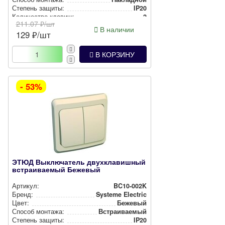
Степень защиты:
IP20
Количество клавиш:
2
211.07
₽/шт
В наличии
129
₽/шт
В КОРЗИНУ
- 53%
ЭТЮД Выключатель двухклавишный
встраиваемый Бежевый
Артикул:
BC10-002K
Бренд:
Systeme Electric
Цвет:
Бежевый
Способ монтажа:
Встра­ива­емый
Степень защиты:
IP20