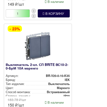
В наличии
149
₽/шт
В КОРЗИНУ
- 23%
Выключатель 2-кл. СП BRITE ВС10-2-
0-БрМ 10А маренго
Артикул:
BR-V20-0-10-K35
Бренд:
IEK
Тип изделия:
Вык­лю­ча­тель
Цвет:
Маренго
Способ монтажа:
Встра­ива­емый
Степень защиты:
IP20
183.78
₽/шт
В наличии
150
₽/шт