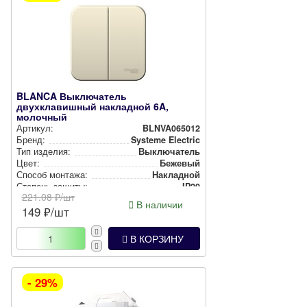
BLANCA Выключатель
двухклавишный накладной 6A,
молочный
Артикул:
BLNVA065012
Бренд:
Systeme Electric
Тип изделия:
Вык­лю­ча­тель
Цвет:
Бежевый
Способ монтажа:
Накладной
Степень защиты:
IP20
221.08
₽/шт
В наличии
149
₽/шт
В КОРЗИНУ
- 29%