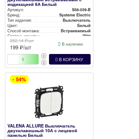
индикацией 6А Белый
Артикул:
S56-039-B
Бренд:
Systeme Electric
Тип изделия:
Вык­лю­ча­тель
Цвет:
Белый
Способ монтажа:
Встра­ива­емый
Степень защиты:
IP20
262.14
₽/шт
В наличии
199
₽/шт
В КОРЗИНУ
- 54%
VALENA ALLURE Выключатель
двухклавишный 10А с лицевой
панелью Белый