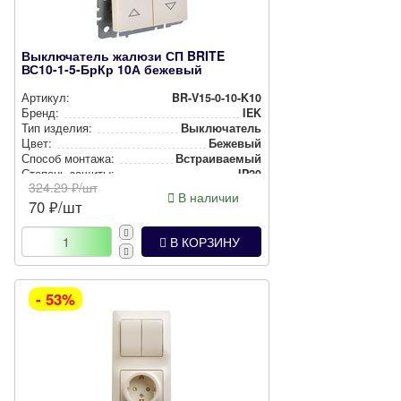
Выключатель жалюзи СП BRITE
ВС10-1-5-БрКр 10А бежевый
Артикул:
BR-V15-0-10-K10
Бренд:
IEK
Тип изделия:
Вык­лю­ча­тель
Цвет:
Бежевый
Способ монтажа:
Встра­ива­емый
Степень защиты:
IP20
324.29
₽/шт
В наличии
70
₽/шт
В КОРЗИНУ
- 53%