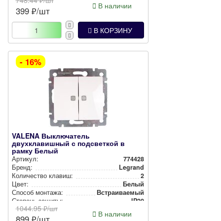
В наличии
399
₽/шт
В КОРЗИНУ
- 16%
VALENA Выключатель
двухклавишный с подсветкой в
рамку Белый
Артикул:
774428
Бренд:
Legrand
Количество клавиш:
2
Цвет:
Белый
Способ монтажа:
Встра­ива­емый
Степень защиты:
IP20
1044.95
₽/шт
В наличии
899
₽/шт