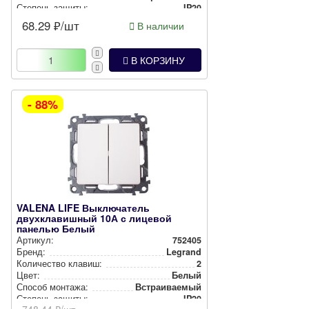
Степень защиты:
IP20
68.29
₽/шт
В наличии
В КОРЗИНУ
- 88%
VALENA LIFE Выключатель
двухклавишный 10А с лицевой
панелью Белый
Артикул:
752405
Бренд:
Legrand
Количество клавиш:
2
Цвет:
Белый
Способ монтажа:
Встра­ива­емый
Степень защиты:
IP20
748.44
₽/шт