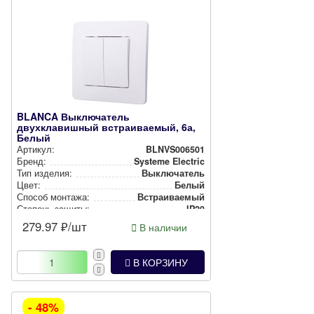
BLANCA Выключатель
двухклавишный встраиваемый, 6а,
Белый
Артикул:
BLNVS006501
Бренд:
Systeme Electric
Тип изделия:
Вык­лю­ча­тель
Цвет:
Белый
Способ монтажа:
Встра­ива­емый
Степень защиты:
IP20
279.97
₽/шт
В наличии
В КОРЗИНУ
- 48%