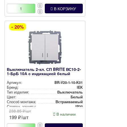
В КОРЗИНУ
- 20%
Выключатель 2-кл. СП BRITE ВС10-2-
1-БрБ 10А с индикацией белый
Артикул:
BR-V20-1-10-K01
Бренд:
IEK
Тип изделия:
Вык­лю­ча­тель
Цвет:
Белый
Способ монтажа:
Встра­ива­емый
Степень защиты:
IP20
238.85
₽/шт
В наличии
199
₽/шт