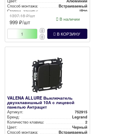
Цвет:
Алюминий
Способ монтажа:
Встра­ива­емый
Степень защиты:
IP20
1397.18
₽/шт
В наличии
999
₽/шт
В КОРЗИНУ
VALENA ALLURE Выключатель
двухклавишный 10А с лицевой
панелью Антрацит
Артикул:
752915
Бренд:
Legrand
Количество клавиш:
2
Цвет:
Черный
Способ монтажа:
Встра­ива­емый