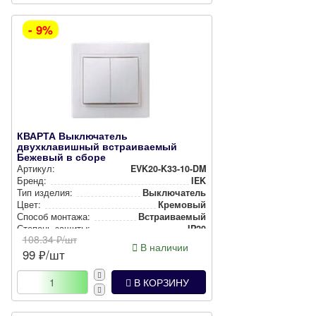
- 9%
КВАРТА Выключатель
двухклавишный встраиваемый
Бежевый в сборе
Артикул:
EVK20-K33-10-DM
Бренд:
IEK
Тип изделия:
Вык­лю­ча­тель
Цвет:
Кремовый
Способ монтажа:
Встра­ива­емый
Степень защиты:
IP20
108.34
₽/шт
В наличии
99
₽/шт
В КОРЗИНУ