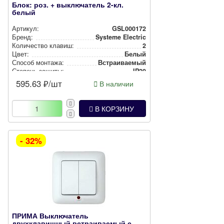
Блок: роз. + выключатель 2-кл.
белый
Артикул:
GSL000172
Бренд:
Systeme Electric
Количество клавиш:
2
Цвет:
Белый
Способ монтажа:
Встра­ива­емый
Степень защиты:
IP20
595.63
₽/шт
В наличии
В КОРЗИНУ
- 32%
ПРИМА Выключатель
двухклавишный встраиваемый с