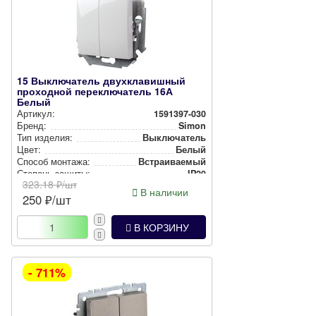
15 Выключатель двухклавишный
проходной переключатель 16А
Белый
Артикул:
1591397-030
Бренд:
Simon
Тип изделия:
Вык­лю­ча­тель
Цвет:
Белый
Способ монтажа:
Встра­ива­емый
Степень защиты:
IP20
323.18
₽/шт
В наличии
250
₽/шт
В КОРЗИНУ
- 711%