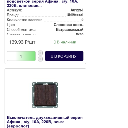
подсветкой серия Афина , с/у, 10А,
220В, слоновая...
Артикул:
A0123-I
Бренд:
UNIVersal
Количество клавиш:
2
Цвет:
Слоновая кость
Способ монтажа:
Встра­ива­емый
Степень защиты:
IP20
139.93
₽/шт
В наличии
В КОРЗИНУ
Выключатель двухклавишный серия
Афина , с/у, 10А, 220В, венге
(еврослот)