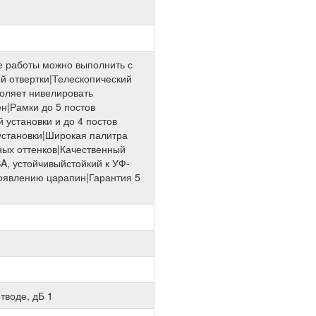
 работы можно выполнить с
 отвертки|Телескопический
оляет нивелировать
ен|Рамки до 5 постов
 установки и до 4 постов
установки|Широкая палитра
зных оттенков|Качественный
A, устойчивыйстойкий к УФ-
оявлению царапин|Гарантия 5
тводе, дБ 1