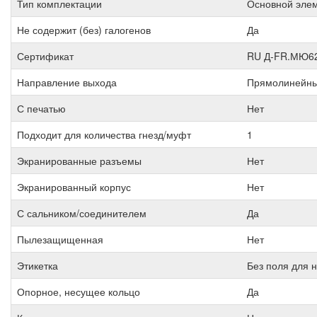
Тип комплектации
Основной элем
Не содержит (без) галогенов
Да
Сертификат
RU Д-FR.МЮ62
Направление выхода
Прямолинейны
С печатью
Нет
Подходит для количества гнезд/муфт
1
Экранированные разъемы
Нет
Экранированный корпус
Нет
С сальником/соединителем
Да
Пылезащищенная
Нет
Этикетка
Без поля для 
Опорное, несущее кольцо
Да