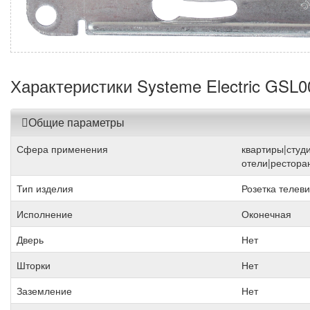
Характеристики Systeme Electric GSL
Общие параметры
Сфера применения
квартиры|студ
отели|рестора
Тип изделия
Розетка телев
Исполнение
Оконечная
Дверь
Нет
Шторки
Нет
Заземление
Нет