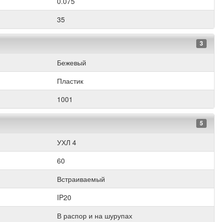
0.075
35
3
Бежевый
Пластик
1001
5
УХЛ 4
60
Встраиваемый
IP20
В распор и на шурупах