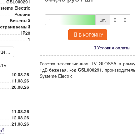
GSL000291
steme Electric
Россия
шт.
Бежевый
страиваемый
IP20
В КОРЗИНУ
1
Условия оплаты
 ...
Розетка телевизионная TV GLOSSA в рамку
иль
1дБ бежевая, код
GSL000291
, производитель
10.08.26
Systeme Electric
11.08.26
20.08.26
11.08.26
12.08.26
21.08.26
и
?