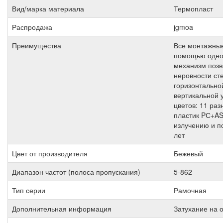
Вид/марка материала
Термопласт
Распродажа
jgmoa
Преимущества
Все монтажные
помощью одной
механизм позв
неровности ст
горизонтальной
вертикальной 
цветов: 11 ра
пластик PС+AS
излучению и п
лет
Цвет от производителя
Бежевый
Диапазон частот (полоса пропускания)
5-862
Тип серии
Рамочная
Дополнительная информация
Затухание на о