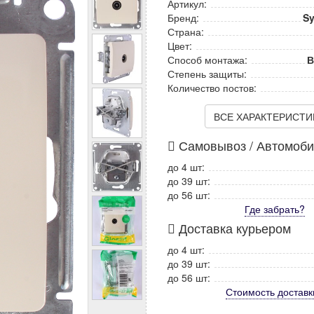
Артикул:
Бренд:
Sy
Страна:
Цвет:
Способ монтажа:
В
Степень защиты:
Количество постов:
ВСЕ ХАРАКТЕРИСТИКИ
Самовывоз / Автомоб
до 4 шт:
до 39 шт:
до 56 шт:
Где забрать?
Доставка курьером
до 4 шт:
до 39 шт:
до 56 шт:
Стоимость
доставк