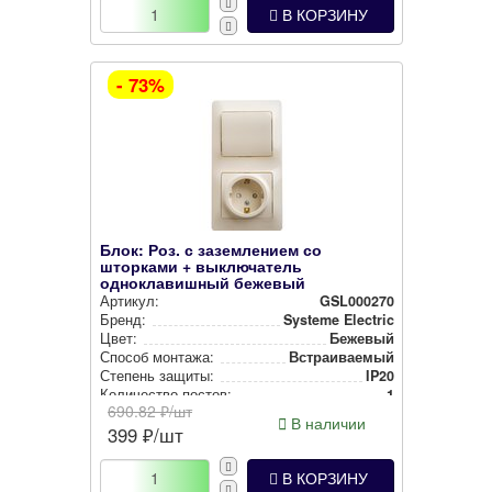
В КОРЗИНУ
- 73%
Блок: Роз. с заземлением со
шторками + выключатель
одноклавишный бежевый
Артикул:
GSL000270
Бренд:
Systeme Electric
Цвет:
Бежевый
Способ монтажа:
Встра­ива­емый
Степень защиты:
IP20
Количество постов:
1
690.82
₽/шт
В наличии
399
₽/шт
В КОРЗИНУ