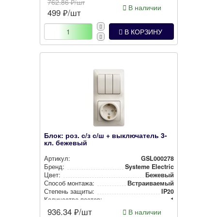
762.86
₽/шт
В наличии
499
₽/шт
В КОРЗИНУ
Блок: роз. с/з с/ш + выключатель 3-
кл. бежевый
Артикул:
GSL000278
Бренд:
Systeme Electric
Цвет:
Бежевый
Способ монтажа:
Встра­ива­емый
Степень защиты:
IP20
Количество постов:
1
936.34
₽/шт
В наличии