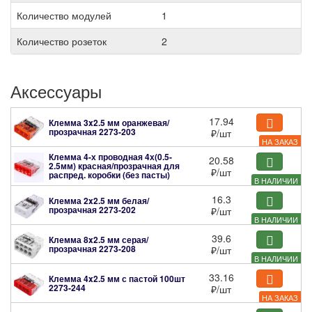
Количество модулей
1
Количество розеток
2
Аксессуары
17.94
Клемма 3x2.5 мм оранжевая/
прозрачная
2273-203
₽
/шт
НА ЗАКАЗ
Клемма 4-х проводная 4х(0.5-
20.58
2.5мм) красная/прозрачная для
₽
/шт
распред. коробки (без пасты)
В НАЛИЧИИ
2273-204
16.3
Клемма 2x2.5 мм белая/
прозрачная
2273-202
₽
/шт
В НАЛИЧИИ
39.6
Клемма 8x2.5 мм серая/
прозрачная
2273-208
₽
/шт
В НАЛИЧИИ
33.16
Клемма 4x2.5 мм с пастой 100шт
2273-244
₽
/шт
НА ЗАКАЗ