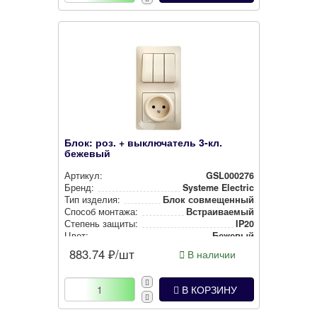
Блок: роз. + выключатель 3-кл.
бежевый
Артикул:
GSL000276
Бренд:
Systeme Electric
Тип изделия:
Блок сов­ме­щен­ный
Способ монтажа:
Встра­ива­емый
Степень защиты:
IP20
Цвет:
Бежевый
883.74
₽/шт
В наличии
В КОРЗИНУ