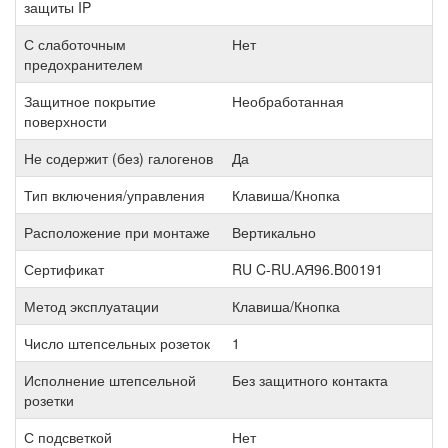
защиты IP
С слаботочным
Нет
предохранителем
Защитное покрытие
Необработанная
поверхности
Не содержит (без) галогенов
Да
Тип включения/управления
Клавиша/Кнопка
Расположение при монтаже
Вертикально
Сертификат
RU C-RU.АЯ96.B00191
Метод эксплуатации
Клавиша/Кнопка
Число штепсельных розеток
1
Исполнение штепсельной
Без защитного контакта
розетки
С подсветкой
Нет