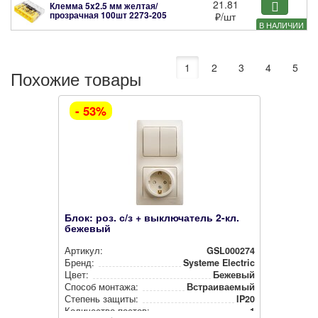
21.81
Клемма 5x2.5 мм желтая/
прозрачная 100шт
2273-205
₽
/шт
В НАЛИЧИИ
1
2
3
4
5
Похожие товары
- 53%
Блок: роз. с/з + выключатель 2-кл.
бежевый
Артикул:
GSL000274
Бренд:
Systeme Electric
Цвет:
Бежевый
Способ монтажа:
Встра­ива­емый
Степень защиты:
IP20
Количество постов:
1