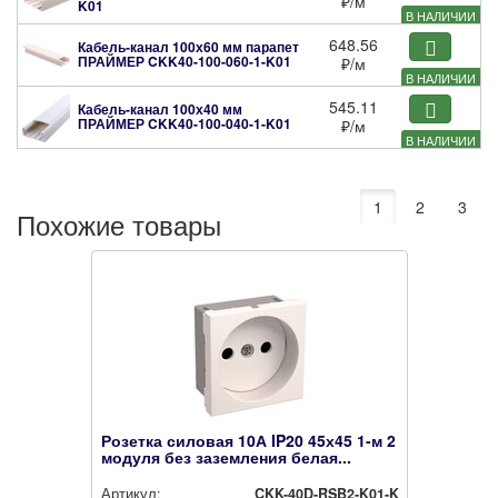
₽
/м
K01
В НАЛИЧИИ
648.56
Кабель-канал 100х60 мм парапет
ПРАЙМЕР
CKK40-100-060-1-K01
₽
/м
В НАЛИЧИИ
545.11
Кабель-канал 100х40 мм
ПРАЙМЕР
CKK40-100-040-1-K01
₽
/м
В НАЛИЧИИ
1
2
3
Похожие товары
Розетка силовая 10А IP20 45х45 1-м 2
модуля без заземления белая...
Артикул:
CKK-40D-RSB2-K01-K