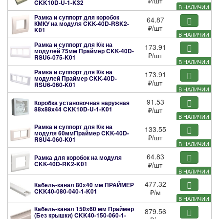
₽
/шт
CKK10D-U-1-K32
В НАЛИЧИИ
Рамка и суппорт для коробок
64.87
КМКУ на модуля
CKK-40D-RSK2-
₽
/шт
K01
В НАЛИЧИИ
Рамка и суппорт для К/к на
173.91
модулей 75мм Праймер
CKK-40D-
₽
/шт
RSU6-075-K01
В НАЛИЧИИ
Рамка и суппорт для К/к на
173.91
модулей Праймер
CKK-40D-
₽
/шт
RSU6-060-K01
В НАЛИЧИИ
91.53
Коробка установочная наружная
88х88х44
CKK10D-U-1-K01
₽
/шт
В НАЛИЧИИ
Рамка и суппорт для К/к на
133.55
модуля 60ммПраймер
CKK-40D-
₽
/шт
RSU4-060-K01
В НАЛИЧИИ
64.83
Рамка для коробок на модуля
CKK-40D-RK2-K01
₽
/шт
В НАЛИЧИИ
477.32
Кабель-канал 80х40 мм ПРАЙМЕР
CKK40-080-040-1-K01
₽
/м
В НАЛИЧИИ
Кабель-канал 150х60 мм Праймер
879.56
(Без крышки)
CKK40-150-060-1-