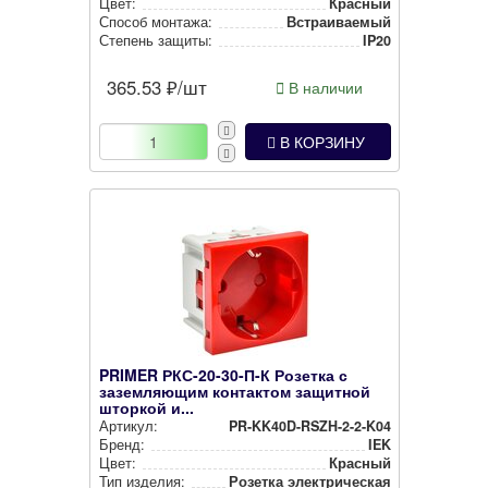
Цвет:
Красный
Способ монтажа:
Встра­ива­емый
Степень защиты:
IP20
365.53
₽/шт
В наличии
В КОРЗИНУ
PRIMER РКС-20-30-П-К Розетка с
заземляющим контактом защитной
шторкой и...
Артикул:
PR-KK40D-RSZH-2-2-K04
Бренд:
IEK
Цвет:
Красный
Тип изделия:
Розетка элек­три­чес­кая