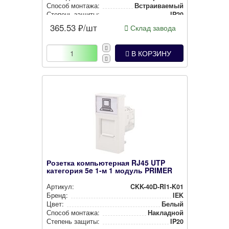
Способ монтажа:
Встра­ива­емый
Степень защиты:
IP20
365.53
₽/шт
Склад завода
В КОРЗИНУ
Розетка компьютерная RJ45 UTP
категория 5e 1-м 1 модуль PRIMER
Артикул:
CKK-40D-RI1-K01
Бренд:
IEK
Цвет:
Белый
Способ монтажа:
Накладной
Степень защиты:
IP20