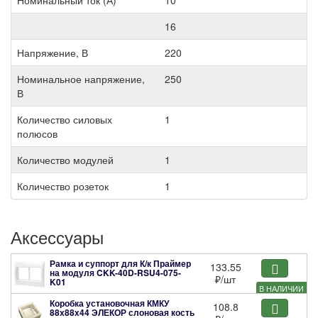
16
Напряжение, В
220
Номинальное напряжение,
250
В
Количество силовых
1
полюсов
Количество модулей
1
Количество розеток
1
Аксессуары
Рамка и суппорт для К/к Праймер
133.55
на модуля
CKK-40D-RSU4-075-
₽
/шт
K01
В НАЛИЧИИ
Коробка установочная КМКУ
108.8
88х88х44 ЭЛЕКОР слоновая кость