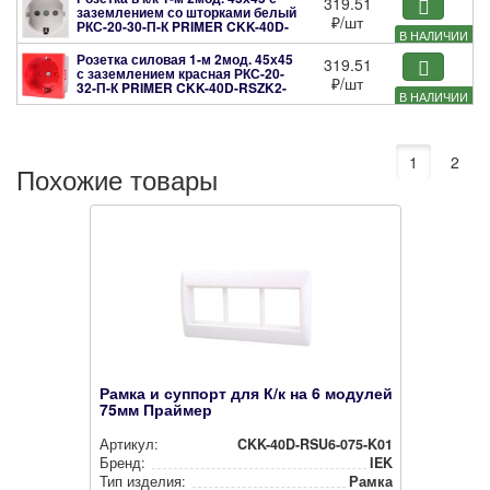
319.51
заземлением со шторками белый
₽
/шт
РКС-20-30-П-К PRIMER
CKK-40D-
В НАЛИЧИИ
RSZB2-K01-K
Розетка силовая 1-м 2мод. 45х45
319.51
с заземлением красная РКС-20-
₽
/шт
32-П-К PRIMER
CKK-40D-RSZK2-
В НАЛИЧИИ
K04-K
1
2
Похожие товары
Рамка и суппорт для К/к на 6 модулей
75мм Праймер
Артикул:
CKK-40D-RSU6-075-K01
Бренд:
IEK
Тип изделия:
Рамка