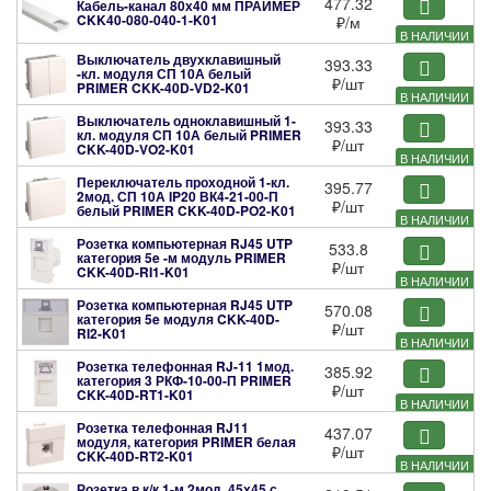
477.32
Кабель-канал 80х40 мм ПРАЙМЕР
CKK40-080-040-1-K01
₽
/м
В НАЛИЧИИ
Выключатель двухклавишный
393.33
-кл. модуля СП 10А белый
₽
/шт
PRIMER
CKK-40D-VD2-K01
В НАЛИЧИИ
Выключатель одноклавишный 1-
393.33
кл. модуля СП 10А белый PRIMER
₽
/шт
CKK-40D-VO2-K01
В НАЛИЧИИ
Переключатель проходной 1-кл.
395.77
2мод. СП 10А IP20 ВК4-21-00-П
₽
/шт
белый PRIMER
CKK-40D-PO2-K01
В НАЛИЧИИ
Розетка компьютерная RJ45 UTP
533.8
категория 5e -м модуль PRIMER
₽
/шт
CKK-40D-RI1-K01
В НАЛИЧИИ
Розетка компьютерная RJ45 UTP
570.08
категория 5e модуля
CKK-40D-
₽
/шт
RI2-K01
В НАЛИЧИИ
Розетка телефонная RJ-11 1мод.
385.92
категория 3 РКФ-10-00-П PRIMER
₽
/шт
CKK-40D-RT1-K01
В НАЛИЧИИ
Розетка телефонная RJ11
437.07
модуля, категория PRIMER белая
₽
/шт
CKK-40D-RT2-K01
В НАЛИЧИИ
Розетка в к/к 1-м 2мод. 45х45 с