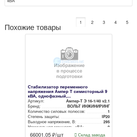
кВА
1
2
3
4
5
Похожие товары
Стабилизатор переменного
напряжения Ампер Т симисторный 9
кВА, однофазный,...
Артикул:
Ампер-Т Э 16-1/40 v2.1
Бренд:
ВОЛЬТ ИНЖИНИРИНГ
Количество силовых полюсов:
1
Степень защиты:
IP20
Выходное нап­ря­же­ние, В:
295
Номи­наль­ная мощность, кВА:
9
66001.05
₽/шт
Склад завода