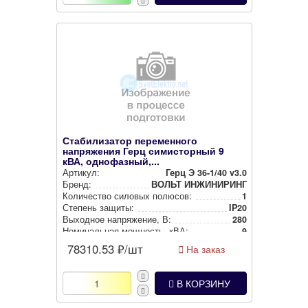
Стабилизатор переменного
напряжения Герц симисторный 9
кВА, однофазный,...
Артикул:
Герц Э 36-1/40 v3.0
Бренд:
ВОЛЬТ ИНЖИНИРИНГ
Количество силовых полюсов:
1
Степень защиты:
IP20
Выходное нап­ря­же­ние, В:
280
Номи­наль­ная мощность, кВА:
9
78310.53
₽/шт
На заказ
В КОРЗИНУ