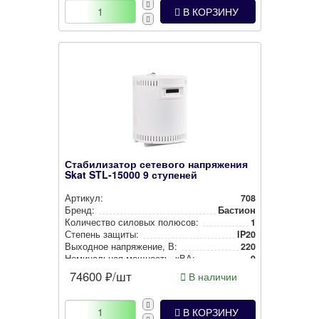
В КОРЗИНУ
Стабилизатор сетевого напряжения
Skat STL-15000 9 ступеней
Артикул:
708
Бренд:
Бастион
Количество силовых полюсов:
1
Степень защиты:
IP20
Выходное нап­ря­же­ние, В:
220
Номи­наль­ная мощность, кВА:
9
74600
₽/шт
В наличии
В КОРЗИНУ