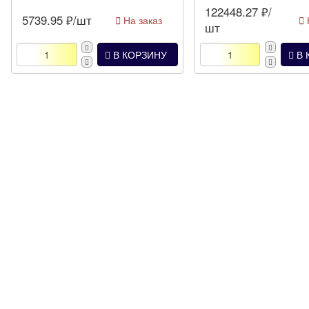
122448.27
₽/
5739.95
₽/шт
На заказ
шт
В КОРЗИНУ
В 