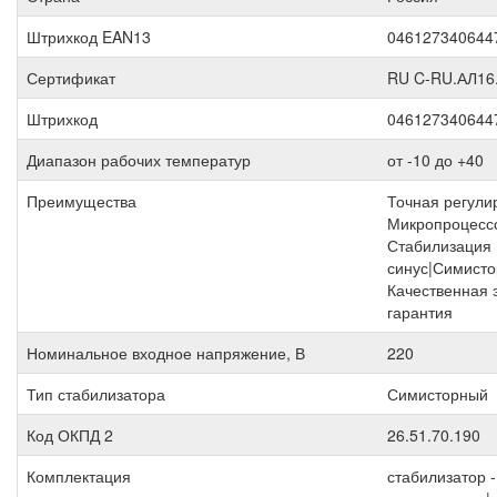
Штрихкод EAN13
046127340644
Сертификат
RU C-RU.АЛ16
Штрихкод
046127340644
Диапазон рабочих температур
от -10 до +40
Преимущества
Точная регули
Микропроцесс
Стабилизация 
синус|Симисто
Качественная 
гарантия
Номинальное входное напряжение, В
220
Тип стабилизатора
Симисторный
Код ОКПД 2
26.51.70.190
Комплектация
стабилизатор -