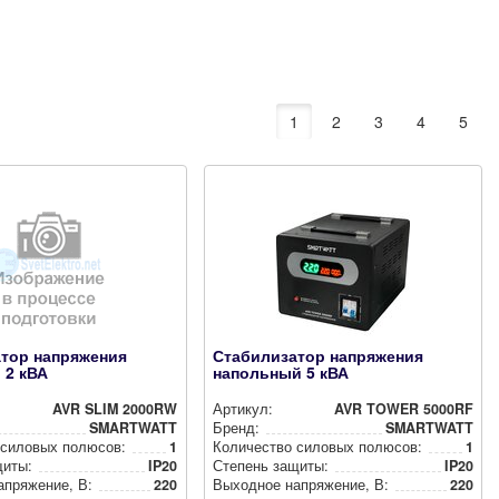
1
2
3
4
5
тор напряжения
Стабилизатор напряжения
 2 кВА
напольный 5 кВА
AVR SLIM 2000RW
Артикул:
AVR TOWER 5000RF
SMARTWATT
Бренд:
SMARTWATT
 силовых полюсов:
1
Количество силовых полюсов:
1
щиты:
IP20
Степень защиты:
IP20
­ря­же­ние, В:
220
Выходное нап­ря­же­ние, В:
220