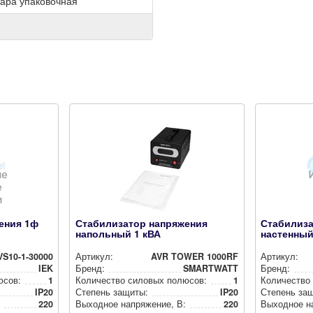
тара упаковочная
ения 1ф
Стабилизатор напряжения
Стабилиза
напольный 1 кВА
настенный
VS10-1-30000
Артикул:
AVR TOWER 1000RF
Артикул:
IEK
Бренд:
SMARTWATT
Бренд:
юсов:
1
Количество силовых полюсов:
1
Количество
IP20
Степень защиты:
IP20
Степень за
220
Выходное нап­ря­же­ние, В:
220
Выходное нап