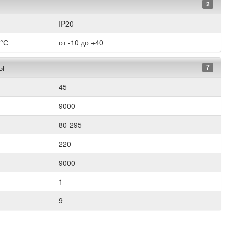
2
IP20
 °С
от -10 до +40
ры
7
45
9000
80-295
220
9000
1
9