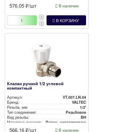
576.05
₽/шт
В наличии
В КОРЗИНУ
Клапан ручной 1/2 угловой
компактный
Артикул:
VT.007.LN.04
Бренд:
VALTEC
Резьба, мм:
1/2'
Тип соединения:
Резьбовое
Вид резьбы:
ВН
Материал изделия:
Латунь ни­ке­ли­ро­ван­ная
566.16
₽/шт
В наличии