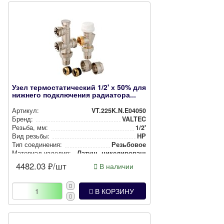
Узел термостатический 1/2' х 50% для
нижнего подключения радиатора...
Артикул:
VT.225K.N.E04050
Бренд:
VALTEC
Резьба, мм:
1/2'
Вид резьбы:
НР
Тип соединения:
Резьбовое
Материал изделия:
Латунь ни­ке­ли­ро­ван­ная
4482.03
₽/шт
В наличии
В КОРЗИНУ