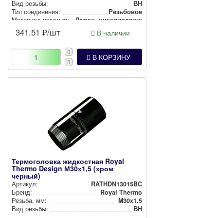
Вид резьбы:
ВН
Тип соединения:
Резьбовое
Материал изделия:
Латунь ни­ке­ли­ро­ван­ная
341.51
₽/шт
В наличии
В КОРЗИНУ
Термоголовка жидкостная Royal
Thermo Design М30х1,5 (хром
черный)
Артикул:
RATHDN13015BC
Бренд:
Royal Thermo
Резьба, мм:
M30x1.5
Вид резьбы:
ВН