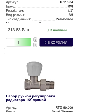
Артикул:
TR.110.04
Бренд:
MVI
Резьба, мм:
1/2'
Вид резьбы:
ВН
Тип соединения:
Резьбовое
Материал изделия:
Латунь ни­ке­ли­ро­ван­ная
313.83
₽/шт
В наличии
В КОРЗИНУ
Набор ручной регулировки
радиатора 1/2' прямой
Артикул:
RTO 50.009
Бренд:
Royal Thermo