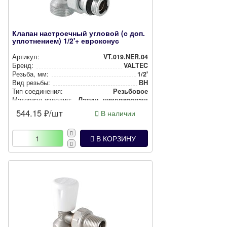
Клапан настроечный угловой (с доп.
уплотнением) 1/2'+ евроконус
Артикул:
VT.019.NER.04
Бренд:
VALTEC
Резьба, мм:
1/2'
Вид резьбы:
ВН
Тип соединения:
Резьбовое
Материал изделия:
Латунь ни­ке­ли­ро­ван­ная
544.15
₽/шт
В наличии
В КОРЗИНУ