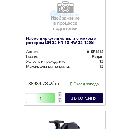
Насос циркуляционный с мокрым
ротором DN 32 PN 10 RW 32-120S
Артикул:
015P1218
Бренд:
Ридан
Условный проход, мм:
32
Мак­си­маль­ный напор, м:
12
36934.73
₽/шт
Склад завода
В КОРЗИНУ