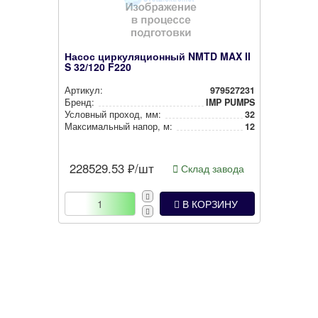
Насос циркуляционный NMTD MAX II
S 32/120 F220
Артикул:
979527231
Бренд:
IMP PUMPS
Условный проход, мм:
32
Мак­си­маль­ный напор, м:
12
228529.53
₽/шт
Склад завода
В КОРЗИНУ