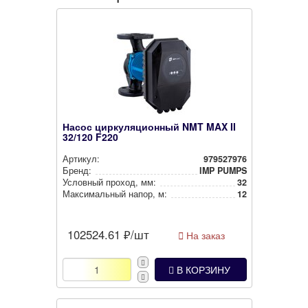
Насос циркуляционный NMT MAX II
32/120 F220
Артикул:
979527976
Бренд:
IMP PUMPS
Условный проход, мм:
32
Мак­си­маль­ный напор, м:
12
102524.61
₽/шт
На заказ
В КОРЗИНУ