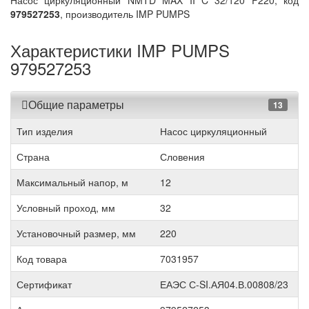
Насос циркуляционный NMTD MAX II C 32/120 F220, код
979527253
, производитель IMP PUMPS
Характеристики IMP PUMPS
979527253
Общие параметры
13
Тип изделия
Насос циркуляционный
Страна
Словения
Максимальный напор, м
12
Условный проход, мм
32
Установочный размер, мм
220
Код товара
7031957
Сертификат
ЕАЭС С-SI.АЯ04.В.00808/23