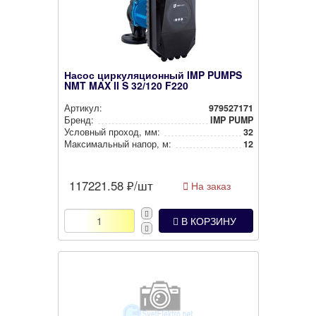
Насос циркуляционный IMP PUMPS
NMT MAX II S 32/120 F220
Артикул:
979527171
Бренд:
IMP PUMP
Условный проход, мм:
32
Мак­си­маль­ный напор, м:
12
117221.58
₽/шт
На заказ
В КОРЗИНУ