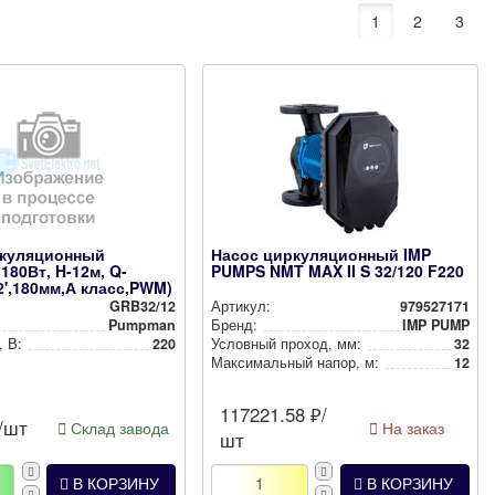
1
2
3
ркуляционный
Насос циркуляционный IMP
180Вт, H-12м, Q-
PUMPS NMT MAX II S 32/120 F220
2',180мм,А класс,PWM)
GRB32/12
Артикул:
979527171
Pumpman
Бренд:
IMP PUMP
, В:
220
Условный проход, мм:
32
Мак­си­маль­ный напор, м:
12
117221.58
₽/
/шт
Склад завода
На заказ
шт
В КОРЗИНУ
В КОРЗИНУ