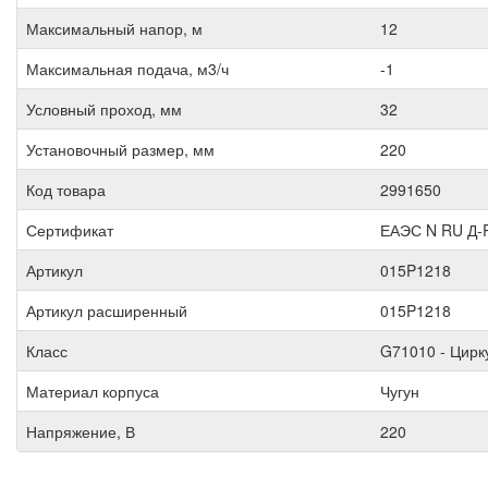
Максимальный напор, м
12
Максимальная подача, м3/ч
-1
Условный проход, мм
32
Установочный размер, мм
220
Код товара
2991650
Сертификат
ЕАЭС N RU Д-R
Артикул
015P1218
Артикул расширенный
015P1218
Класс
G71010 - Цир
Материал корпуса
Чугун
Напряжение, В
220