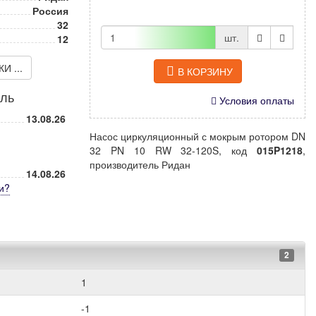
Россия
32
шт.
12
 ...
В КОРЗИНУ
иль
Условия оплаты
13.08.26
Насос циркуляционный с мокрым ротором DN
32 PN 10 RW 32-120S, код
015P1218
,
производитель Ридан
14.08.26
и
?
2
1
-1