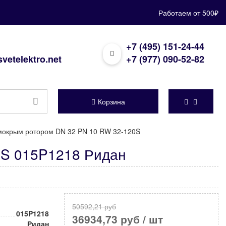
Работаем от 500₽
+7 (495) 151-24-44
vetelektro.net
+7 (977) 090-52-82
Корзина
мокрым ротором DN 32 PN 10 RW 32-120S
0S 015P1218 Ридан
50592,21 руб
015P1218
36934,73 руб
/ шт
Ридан