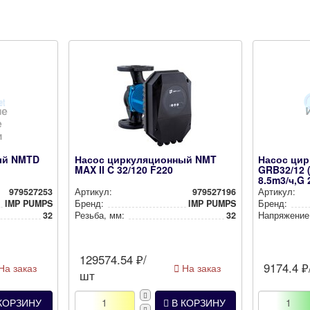
ый NMTD
Насос циркуляционный NMT
Насос ци
MAX II C 32/120 F220
GRB32/12 (
8.5m3/ч,G 
979527253
Артикул:
979527196
Артикул:
IMP PUMPS
Бренд:
IMP PUMPS
Бренд:
32
Резьба, мм:
32
Нап­ря­же­ние
129574.54
₽/
9174.4
₽
На заказ
На заказ
шт
КОРЗИНУ
В КОРЗИНУ