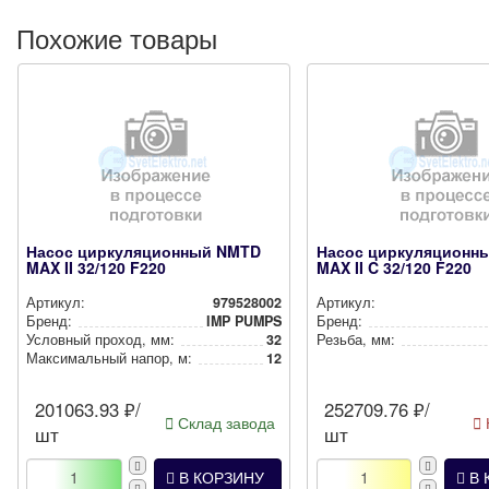
Похожие товары
Насос циркуляционный NMTD
Насос циркуляционн
MAX II 32/120 F220
MAX II C 32/120 F220
Артикул:
979528002
Артикул:
Бренд:
IMP PUMPS
Бренд:
Условный проход, мм:
32
Резьба, мм:
Мак­си­маль­ный напор, м:
12
201063.93
₽/
252709.76
₽/
Склад завода
шт
шт
В КОРЗИНУ
В 