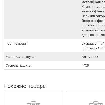
метров|Полная
Компактный ра
монтажа|Легкий
Верхний забор
Энергоэффекти
решение с тро
использовани
для разных ис
Комплектация
вибрационный 
шт|шнур - 1 шт
Материал корпуса
Алюминий
Степень защиты
IPX8
Похожие товары