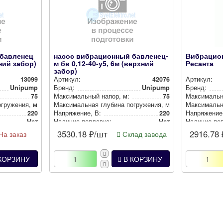
 бавленец
насос вибрационный бавленец-
Вибрацио
жний забор)
м бв 0,12-40-у5, 6м (верхний
Ресанта
забор)
13099
Артикул:
42076
Артикул:
Unipump
Бренд:
Unipump
Бренд:
75
Мак­си­маль­ный напор, м:
75
Мак­си­маль­
­ру­же­ния, м:
3
Мак­си­маль­ная глубина пог­ру­же­ния, м:
3
Мак­си­маль­
220
Нап­ря­же­ние, В:
220
Нап­ря­же­ние
Нет
Наличие поплавка:
Нет
Наличие по
3530.18
₽/шт
2916.78
На заказ
Склад завода
КОРЗИНУ
В КОРЗИНУ