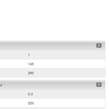
3
1
145
290
ры
3
0.3
220