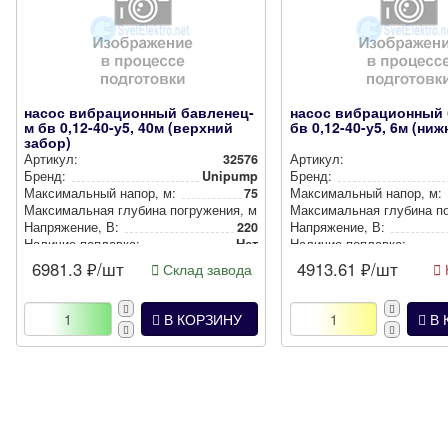
насос вибрационный бавленец-
насос вибрационный
м бв 0,12-40-у5, 40м (верхний
бв 0,12-40-у5, 6м (ни
забор)
Артикул:
32576
Артикул:
Бренд:
Unipump
Бренд:
Мак­си­маль­ный напор, м:
75
Мак­си­маль­ный напор, м:
Мак­си­маль­ная глубина пог­ру­же­ния, м:
3
Мак­си­маль­ная глубина пог
Нап­ря­же­ние, В:
220
Нап­ря­же­ние, В:
Наличие поплавка:
Нет
Наличие поплавка:
6981.3
₽/шт
4913.61
₽/шт
Склад завода
В КОРЗИНУ
В 