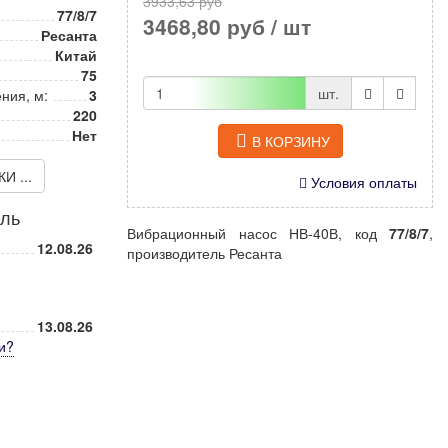
3933,63 руб
77/8/7
3468,80 руб
/ шт
Ресанта
Китай
75
шт.
ния, м:
3
220
Нет
В КОРЗИНУ
 ...
Условия оплаты
иль
Вибрационный насос НВ-40В, код
77/8/7
,
12.08.26
производитель Ресанта
13.08.26
и
?