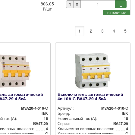
806.05
₽
/шт
В НАЛИЧИИ
1
2
3
4
5
ель автоматический
Выключатель автоматический
А47-29 4.5кА
4п 10А С ВА47-29 4.5кА
MVA20-4-016-C
Артикул:
MVA20-4-010-C
IEK
Бренд:
IEK
й ток (А):
16
Номи­наль­ный ток (А):
10
ВА47-29
Серия:
ВА47-29
 силовых полюсов:
4
Количество силовых полюсов:
4
и­ка сра­ба­ты­ва­ния:
C
Харак­те­рис­ти­ка сра­ба­ты­ва­ния:
C