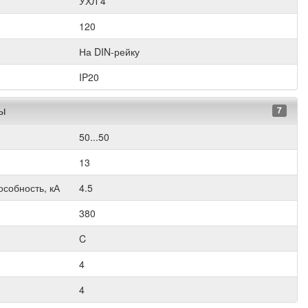
УХЛ 4
120
На DIN-рейку
IP20
ры
7
50...50
13
собность, кА
4.5
380
C
4
4