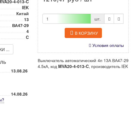
MVA20-4-013-C
IEK
Китай
шт.
13
ВА47-29
4
В КОРЗИНУ
C
Условия оплаты
 ...
Выключатель автоматический 4п 13А ВА47-29
иль
4.5кА, код
MVA20-4-013-C
, производитель IEK
13.08.26
14.08.26
и
?