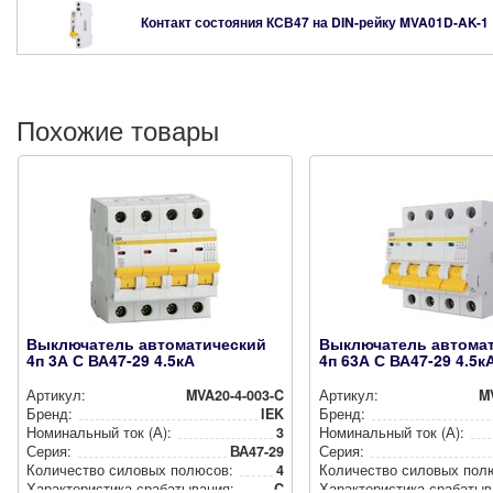
Контакт состояния КСВ47 на DIN-рейку
MVA01D-AK-1
Похожие товары
Выключатель автоматический
Выключатель автома
4п 3А С ВА47-29 4.5кА
4п 63А С ВА47-29 4.5к
Артикул:
MVA20-4-003-C
Артикул:
M
Бренд:
IEK
Бренд:
Номи­наль­ный ток (А):
3
Номи­наль­ный ток (А):
Серия:
ВА47-29
Серия:
Количество силовых полюсов:
4
Количество силовых пол
Харак­те­рис­ти­ка сра­ба­ты­ва­ния:
C
Харак­те­рис­ти­ка сра­ба­ты­в