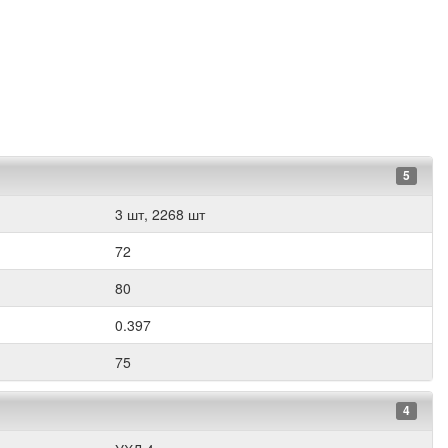
5
3 шт, 2268 шт
72
80
0.397
75
4