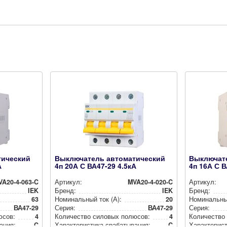
тический
Выключатель автоматический
Выключат
А
4п 20А С ВА47-29 4.5кА
4п 16А С В
VA20-4-063-C
Артикул:
MVA20-4-020-C
Артикул:
IEK
Бренд:
IEK
Бренд:
63
Номи­наль­ный ток (А):
20
Номи­наль­ны
ВА47-29
Серия:
ВА47-29
Серия:
юсов:
4
Количество силовых полюсов:
4
Количество
а­ния:
C
Харак­те­рис­ти­ка сра­ба­ты­ва­ния:
C
Харак­те­рис­т