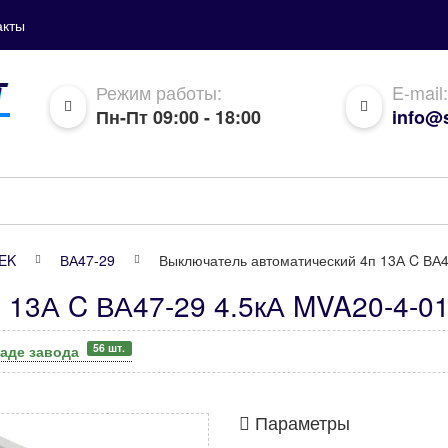
акты
Режим работы:
E-mail:
Пн-Пт 09:00 - 18:00
info@s
IEK
ВА47-29
Выключатель автоматический 4п 13А C ВА4
 13А C ВА47-29 4.5кА MVA20-4-01
56 шт.
ладе завода
Параметры