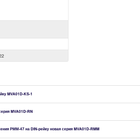
22
ейку
MVA01D-KS-1
 серия
MVA01D-RN
ения РММ-47 на DIN-рейку новая серия
MVA01D-RMM