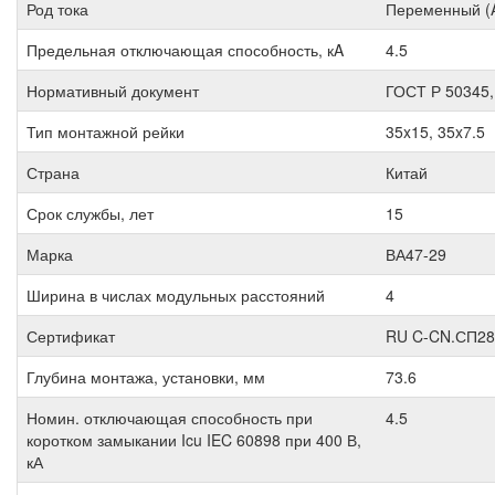
Род тока
Переменный (
Предельная отключающая способность, кA
4.5
Нормативный документ
ГОСТ Р 50345,
Тип монтажной рейки
35x15, 35x7.5
Страна
Китай
Срок службы, лет
15
Марка
ВА47-29
Ширина в числах модульных расстояний
4
Сертификат
RU C-CN.СП28
Глубина монтажа, установки, мм
73.6
Номин. отключающая способность при
4.5
коротком замыкании Icu IEC 60898 при 400 В,
кА