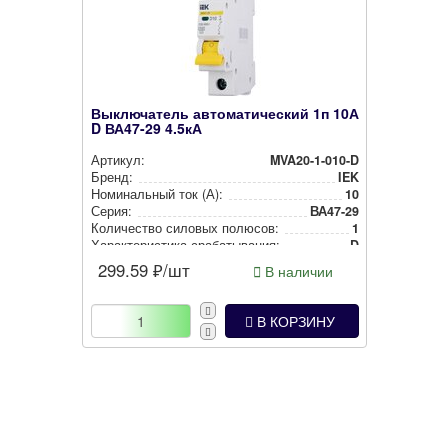
Выключатель автоматический 1п 10А
D ВА47-29 4.5кА
Артикул:
MVA20-1-010-D
Бренд:
IEK
Номи­наль­ный ток (А):
10
Серия:
ВА47-29
Количество силовых полюсов:
1
Харак­те­рис­ти­ка сра­ба­ты­ва­ния:
D
299.59
₽/шт
В наличии
В КОРЗИНУ