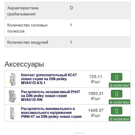
Характеристика
D
срабатывания
Количество силовых
1
полюсов
Количество модулей
1
Аксессуары
Контакт дополнительный КС47
725.11
новая серия на DIN-рейку
₽
/шт
MVA01D-KS-1
В НАЛИЧИИ
Расцепитель независимый РН47
1993.31
на DIN-рейку новая серия
₽
/шт
MVA01D-RN
В НАЛИЧИИ
Расцепитель минимального и
1449.37
максимального напряжения
₽
/шт
РММ-47 на DIN-рейку новая серия
В НАЛИЧИИ
MVA01D-RMM