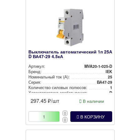
Выключатель автоматический 1п 25А
D ВА47-29 4.5кА
Артикул:
MVA20-1-025-D
Бренд:
IEK
Номи­наль­ный ток (А):
25
Серия:
ВА47-29
Количество силовых полюсов:
1
Харак­те­рис­ти­ка сра­ба­ты­ва­ния:
D
297.45
₽/шт
В наличии
В КОРЗИНУ