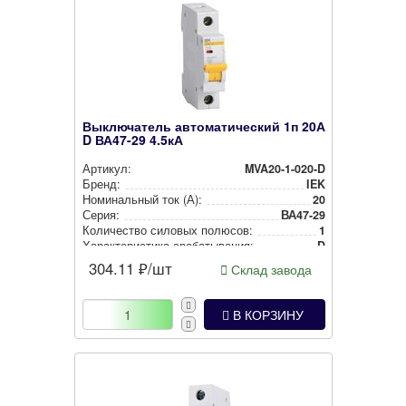
Выключатель автоматический 1п 20А
D ВА47-29 4.5кА
Артикул:
MVA20-1-020-D
Бренд:
IEK
Номи­наль­ный ток (А):
20
Серия:
ВА47-29
Количество силовых полюсов:
1
Харак­те­рис­ти­ка сра­ба­ты­ва­ния:
D
304.11
₽/шт
Склад завода
В КОРЗИНУ