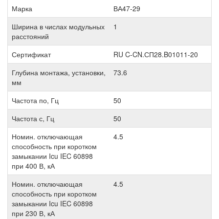
Марка
ВА47-29
Ширина в числах модульных
1
расстояний
Сертификат
RU C-CN.СП28.B01011-20
Глубина монтажа, установки,
73.6
мм
Частота по, Гц
50
Частота с, Гц
50
Номин. отключающая
4.5
способность при коротком
замыкании Icu IEC 60898
при 400 В, кА
Номин. отключающая
4.5
способность при коротком
замыкании Icu IEC 60898
при 230 В, кА