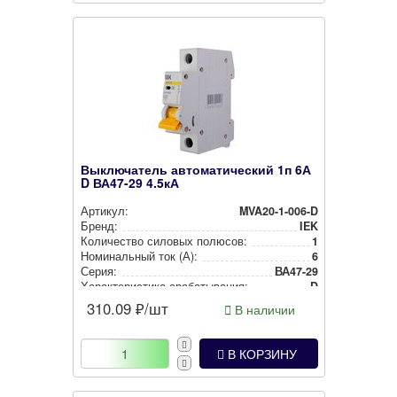
Выключатель автоматический 1п 6А
D ВА47-29 4.5кА
Артикул:
MVA20-1-006-D
Бренд:
IEK
Количество силовых полюсов:
1
Номи­наль­ный ток (А):
6
Серия:
ВА47-29
Харак­те­рис­ти­ка сра­ба­ты­ва­ния:
D
310.09
₽/шт
В наличии
В КОРЗИНУ