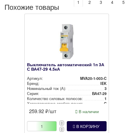
1
2
3
4
5
Похожие товары
Выключатель автоматический 1п 3А
С ВА47-29 4.5кА
Артикул:
MVA20-1-003-C
Бренд:
IEK
Номи­наль­ный ток (А):
3
Серия:
ВА47-29
Количество силовых полюсов:
1
Харак­те­рис­ти­ка сра­ба­ты­ва­ния:
C
259.92
₽/шт
В наличии
В КОРЗИНУ