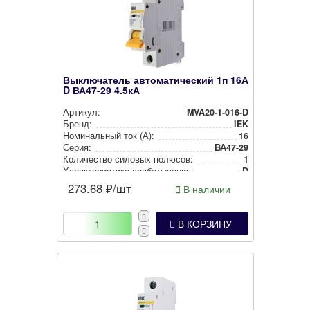
Выключатель автоматический 1п 16А
D ВА47-29 4.5кА
Артикул:
MVA20-1-016-D
Бренд:
IEK
Номи­наль­ный ток (А):
16
Серия:
ВА47-29
Количество силовых полюсов:
1
Харак­те­рис­ти­ка сра­ба­ты­ва­ния:
D
273.68
₽/шт
В наличии
В КОРЗИНУ