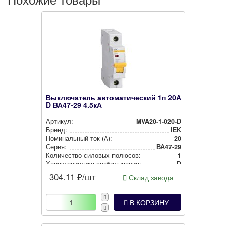
Выключатель автоматический 1п 20А
D ВА47-29 4.5кА
Артикул:
MVA20-1-020-D
Бренд:
IEK
Номи­наль­ный ток (А):
20
Серия:
ВА47-29
Количество силовых полюсов:
1
Харак­те­рис­ти­ка сра­ба­ты­ва­ния:
D
304.11
₽/шт
Склад завода
В КОРЗИНУ