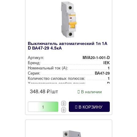
Выключатель автоматический 1п 1А
D ВА47-29 4.5кА
Артикул:
MVA20-1-001-D
Бренд:
IEK
Номи­наль­ный ток (А):
1
Серия:
ВА47-29
Количество силовых полюсов:
1
Харак­те­рис­ти­ка сра­ба­ты­ва­ния:
D
348.48
₽/шт
В наличии
В КОРЗИНУ