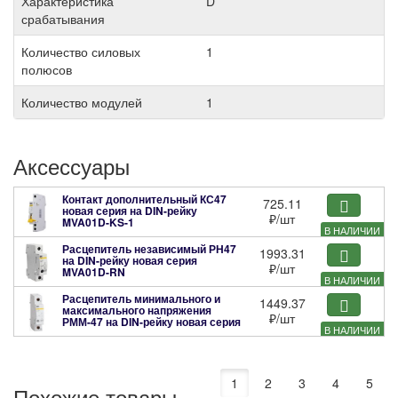
Характеристика
D
срабатывания
Количество силовых
1
полюсов
Количество модулей
1
Аксессуары
Контакт дополнительный КС47
725.11
новая серия на DIN-рейку
₽
/шт
MVA01D-KS-1
В НАЛИЧИИ
Расцепитель независимый РН47
1993.31
на DIN-рейку новая серия
₽
/шт
MVA01D-RN
В НАЛИЧИИ
Расцепитель минимального и
1449.37
максимального напряжения
₽
/шт
РММ-47 на DIN-рейку новая серия
В НАЛИЧИИ
MVA01D-RMM
1
2
3
4
5
Похожие товары