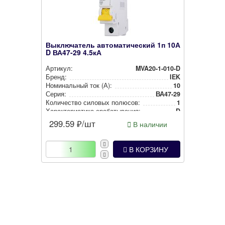
Выключатель автоматический 1п 10А
D ВА47-29 4.5кА
Артикул:
MVA20-1-010-D
Бренд:
IEK
Номи­наль­ный ток (А):
10
Серия:
ВА47-29
Количество силовых полюсов:
1
Харак­те­рис­ти­ка сра­ба­ты­ва­ния:
D
299.59
₽/шт
В наличии
В КОРЗИНУ