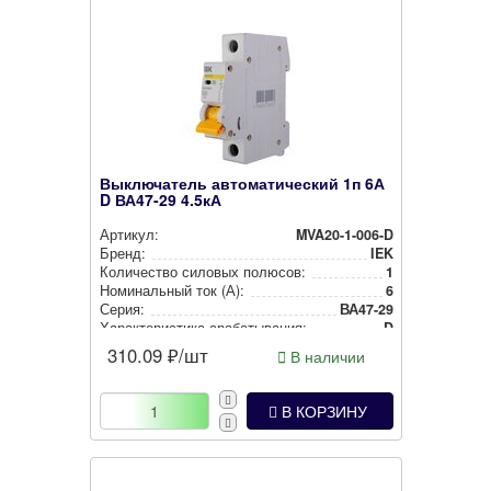
Выключатель автоматический 1п 6А
D ВА47-29 4.5кА
Артикул:
MVA20-1-006-D
Бренд:
IEK
Количество силовых полюсов:
1
Номи­наль­ный ток (А):
6
Серия:
ВА47-29
Харак­те­рис­ти­ка сра­ба­ты­ва­ния:
D
310.09
₽/шт
В наличии
В КОРЗИНУ