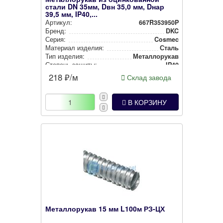
стали DN 35мм, Dвн 35,0 мм, Dнар
39,5 мм, IP40,...
Артикул:
667R353950P
Бренд:
DKC
Серия:
Cosmec
Материал изделия:
Сталь
Тип изделия:
Метал­ло­ру­кав
Степень защиты:
IP40
218
₽/м
Склад завода
В КОРЗИНУ
Металлорукав 15 мм L100м РЗ-ЦХ