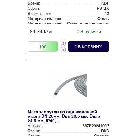
Бренд:
КВТ
Серия:
РЗ-ЦХ
Диаметр, мм:
12
Материал изделия:
Сталь
Материал изделия:
Сталь оцин­ко­ван­ная окрашенная
Тип изделия:
Метал­ло­ру­кав
64.74
₽/м
В наличии
Степень защиты:
IP40
В КОРЗИНУ
Металлорукав из оцинкованной
стали DN 20мм, Dвн 20,5 мм, Dнар
24,5 мм, IP40,...
Артикул:
667R2024100P
Бренд:
DKC