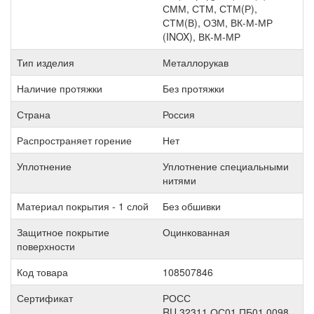
СММ, СТМ, СТМ(Р),
СТМ(В), ОЗМ, ВК-М-МР
(INOX), ВК-М-МР
Тип изделия
Металлорукав
Наличие протяжки
Без протяжки
Страна
Россия
Распространяет горение
Нет
Уплотнение
Уплотнение специальными
нитями
Материал покрытия - 1 слой
Без обшивки
Защитное покрытие
Оцинкованная
поверхности
Код товара
108507846
Сертификат
РОСС
RU.32311.ОС01.ПБ01.0098