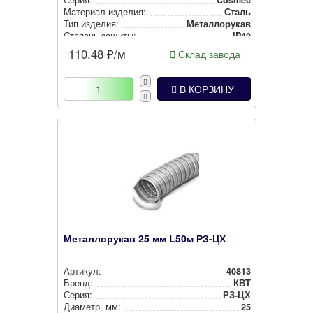
Серия:
Cosmec
Материал изделия:
Сталь
Тип изделия:
Метал­ло­ру­кав
Степень защиты:
IP40
110.48
₽/м
Склад завода
В КОРЗИНУ
Металлорукав 25 мм L50м РЗ-ЦХ
Артикул:
40813
Бренд:
КВТ
Серия:
РЗ-ЦХ
Диаметр, мм:
25