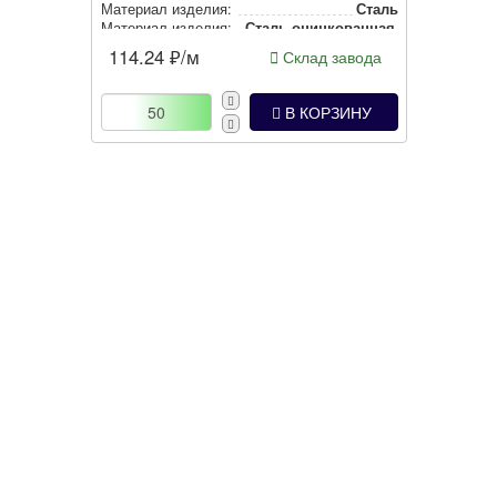
Материал изделия:
Сталь
Материал изделия:
Сталь оцин­ко­ван­ная окрашенная
Тип изделия:
Метал­ло­ру­кав
114.24
₽/м
Склад завода
Степень защиты:
IP40
В КОРЗИНУ