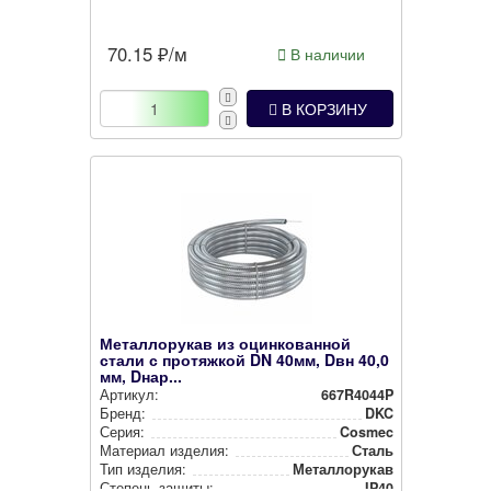
70.15
₽/м
В наличии
В КОРЗИНУ
Металлорукав из оцинкованной
стали с протяжкой DN 40мм, Dвн 40,0
мм, Dнар...
Артикул:
667R4044P
Бренд:
DKC
Серия:
Cosmec
Материал изделия:
Сталь
Тип изделия:
Метал­ло­ру­кав
Степень защиты:
IP40