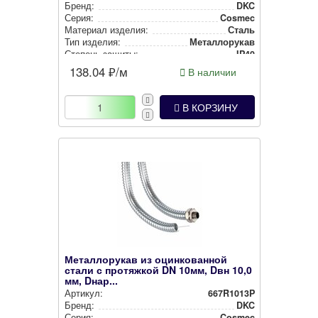
Бренд:
DKC
Серия:
Cosmec
Материал изделия:
Сталь
Тип изделия:
Метал­ло­ру­кав
Степень защиты:
IP40
138.04
₽/м
В наличии
В КОРЗИНУ
Металлорукав из оцинкованной
стали с протяжкой DN 10мм, Dвн 10,0
мм, Dнар...
Артикул:
667R1013P
Бренд:
DKC
Серия:
Cosmec