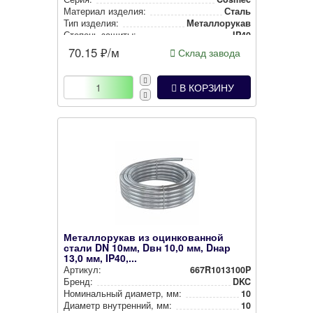
Материал изделия:
Сталь
Тип изделия:
Метал­ло­ру­кав
Степень защиты:
IP40
70.15
₽/м
Склад завода
В КОРЗИНУ
Металлорукав из оцинкованной
стали DN 10мм, Dвн 10,0 мм, Dнар
13,0 мм, IP40,...
Артикул:
667R1013100P
Бренд:
DKC
Номи­наль­ный диаметр, мм:
10
Диаметр внут­рен­ний, мм:
10