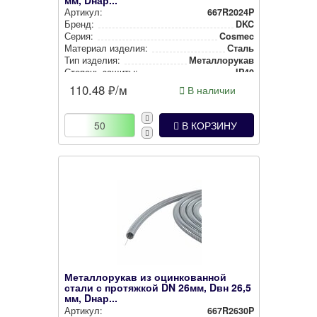
Артикул:
667R2024P
Бренд:
DKC
Серия:
Cosmec
Материал изделия:
Сталь
Тип изделия:
Метал­ло­ру­кав
Степень защиты:
IP40
110.48
₽/м
В наличии
В КОРЗИНУ
Металлорукав из оцинкованной
стали с протяжкой DN 26мм, Dвн 26,5
мм, Dнар...
Артикул:
667R2630P