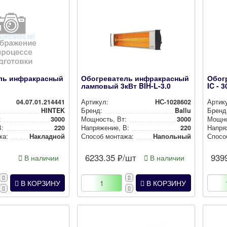
ль инфракрасный
Обогреватель инфракрасный
Обог
ламповый 3кВт BIH-L-3.0
IC - 3
04.07.01.214441
Артикул:
НС-1028602
Артик
HINTEK
Бренд:
Ballu
Бренд
:
3000
Мощность, Вт:
3000
Мощно
В:
220
Нап­ря­же­ние, В:
220
Нап­ря­
жа:
Накладной
Способ монтажа:
Напольный
Спосо
6233.35
₽/шт
939
В наличии
В наличии
В КОРЗИНУ
В КОРЗИНУ