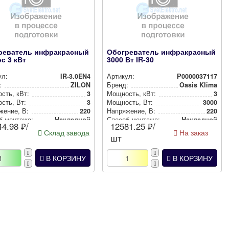
реватель инфракрасный
Обогреватель инфракрасный
с 3 кВт
3000 Вт IR-30
ул:
IR-3.0EN4
Артикул:
Р0000037117
:
ZILON
Бренд:
Oasis Klima
сть, кВт:
3
Мощность, кВт:
3
сть, Вт:
3
Мощность, Вт:
3000
же­ние, В:
220
Нап­ря­же­ние, В:
220
б монтажа:
Накладной
Способ монтажа:
Накладной
44.98
₽/
12581.25
₽/
Склад завода
На заказ
шт
В КОРЗИНУ
В КОРЗИНУ