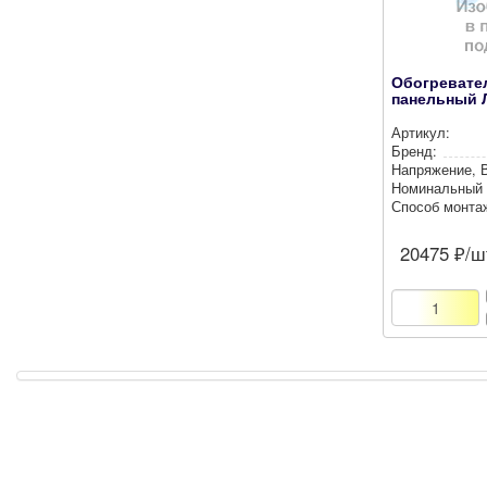
Обогревате
панельный 
Артикул:
Бренд:
Нап­ря­же­ние, 
Номи­наль­ный 
Способ монта
20475
₽/ш