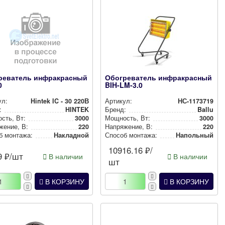
реватель инфракрасный
Обогреватель инфракрасный
0
BIH-LM-3.0
ул:
Hintek IC - 30 220В
Артикул:
НС-1173719
:
HINTEK
Бренд:
Ballu
сть, Вт:
3000
Мощность, Вт:
3000
же­ние, В:
220
Нап­ря­же­ние, В:
220
б монтажа:
Накладной
Способ монтажа:
Напольный
10916.16
₽/
9
₽/шт
В наличии
В наличии
шт
В КОРЗИНУ
В КОРЗИНУ