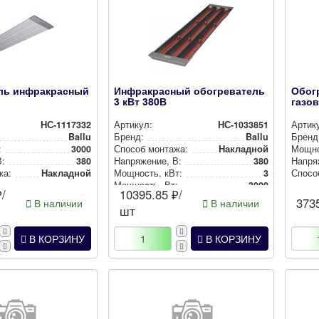
ль инфракрасный
Инфракрасный обогреватель
Обог
3 кВт 380В
газо
НС-1117332
Артикул:
НС-1033851
Артик
Ballu
Бренд:
Ballu
Бренд
:
3000
Способ монтажа:
Накладной
Мощно
В:
380
Нап­ря­же­ние, В:
380
Нап­ря­
жа:
Накладной
Мощность, кВт:
3
Спосо
Мощность, Вт:
3000
/
10395.85
₽/
373
В наличии
В наличии
шт
В КОРЗИНУ
В КОРЗИНУ