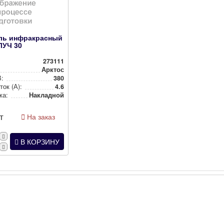
ль инфракрасный
ЛУЧ 30
273111
Арктос
В:
380
ток (А):
4.6
жа:
Накладной
т
На заказ
В КОРЗИНУ