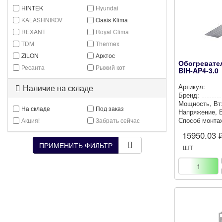
HINTEK
Hyundai
KALASHNIKOV
Oasis Klima
REXANT
Royal Clima
TDM
Thermex
ZILON
Арктос
Обогревате
Ресанта
Рыжий кот
BIH-AP4-3.0
Артикул:
Наличие на складе
Бренд:
Мощность, Вт
На складе
Под заказ
Нап­ря­же­ние, 
Способ монта
Акция!
Забрать сейчас
15950.03
₽
ПРИМЕНИТЬ ФИЛЬТР
шт