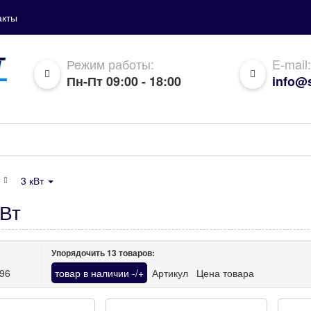
акты
Режим работы:
E-mail:
Пн-Пт 09:00 - 18:00
info@s
3 кВт
кВт
Упорядочить
13
товаров:
96
товар в наличии -/+
Артикул
Цена товара