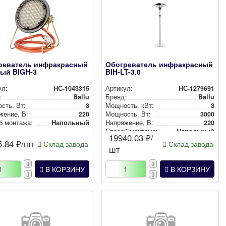
реватель инфракрасный
Обогреватель инфракрасный
вый BIGH-3
BIH-LT-3.0
ул:
НС-1043315
Артикул:
НС-1279691
:
Ballu
Бренд:
Ballu
сть, Вт:
3
Мощность, кВт:
3
же­ние, В:
220
Мощность, Вт:
3000
б монтажа:
Напольный
Нап­ря­же­ние, В:
220
Способ монтажа:
Напольный
19940.03
₽/
5.84
₽/шт
Склад завода
Склад завода
шт
В КОРЗИНУ
В КОРЗИНУ