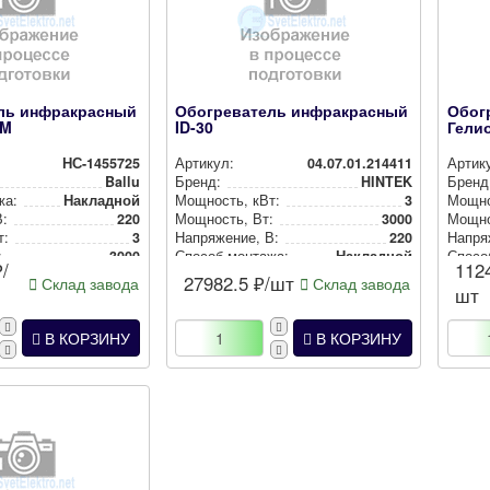
ль инфракрасный
Обогреватель инфракрасный
Обог
-M
ID-30
Гелио
НС-1455725
Артикул:
04.07.01.214411
Артик
Ballu
Бренд:
HINTEK
Бренд
жа:
Накладной
Мощность, кВт:
3
Мощно
В:
220
Мощность, Вт:
3000
Мощно
т:
3
Нап­ря­же­ние, В:
220
Нап­ря­
:
3000
Способ монтажа:
Накладной
Спосо
/
112
27982.5
₽/шт
Склад завода
Склад завода
шт
В КОРЗИНУ
В КОРЗИНУ