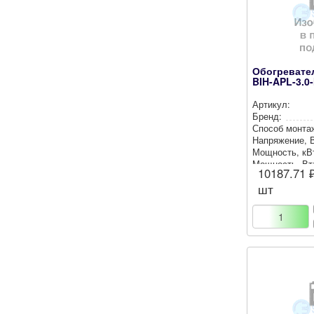
Обогревате
BIH-APL-3.0
Артикул:
Бренд:
Способ монта
Нап­ря­же­ние, 
Мощность, кВ
Мощность, Вт
10187.71
₽
шт