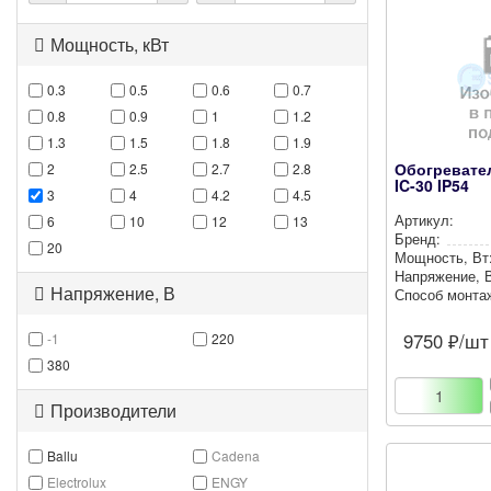
Мощность, кВт
0.3
0.5
0.6
0.7
0.8
0.9
1
1.2
1.3
1.5
1.8
1.9
Обогревате
2
2.5
2.7
2.8
IC-30 IP54
3
4
4.2
4.5
Артикул:
6
10
12
13
Бренд:
20
Мощность, Вт
Нап­ря­же­ние, 
Напряжение, В
Способ монта
9750
₽/шт
-1
220
380
Производители
Ballu
Cadena
Electrolux
ENGY