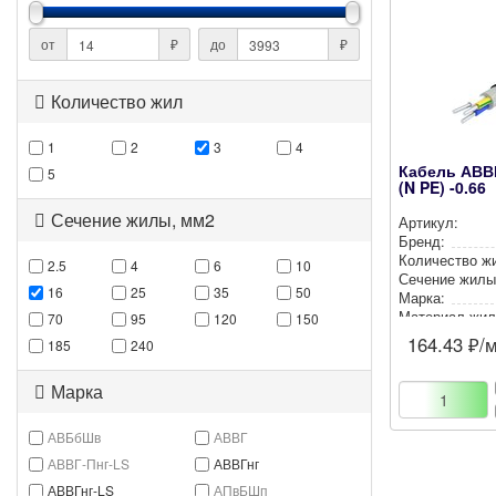
от
₽
до
₽
Количество жил
1
2
3
4
Кабель АВВГ
5
(N PE) -0.66
Сечение жилы, мм2
Артикул:
Бренд:
Количество ж
2.5
4
6
10
Сечение жилы
16
25
35
50
Марка:
Материал жил
70
95
120
150
164.43
₽/
185
240
Марка
АВБбШв
АВВГ
АВВГ-Пнг-LS
АВВГнг
АВВГнг-LS
АПвБШп