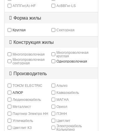
АППГнг(A)-HF
АсВВГнг-LS
Форма жилы
Круглая
Секторная
Конструкция жилы
Многопроволочная
Многопроволочная
круглая
Многопроволочная
Однопроволочная
секторная
Производитель
TOKOV ELECTRIC
Альгиз
АЛЮР
Кавказкабель
Людиновокабель
МАГНА
Металлист
Ореол
Партнер Электро НН
ПЭНН
Угличкабель
Цветлит
Электрокабель
Цветлит КЗ
Кольчугино