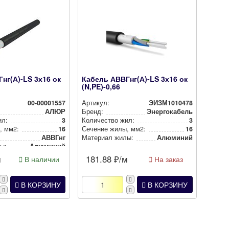
нг(А)-LS 3х16 ок
Кабель АВВГнг(А)-LS 3х16 ок
(N,PE)-0,66
00-00001557
Артикул:
ЭИЗМ1010478
АЛЮР
Бренд:
Энергокабель
ил:
3
Количество жил:
3
, мм2:
16
Сечение жилы, мм2:
16
АВВГнг
Материал жилы:
Алюминий
ы:
Алюминий
м
181.88
₽/м
В наличии
На заказ
В КОРЗИНУ
В КОРЗИНУ