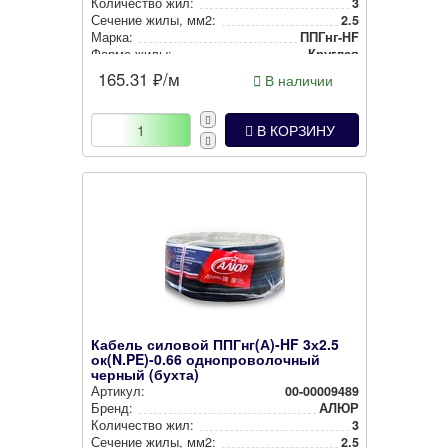
Количество жил:
3
Сечение жилы, мм2:
2.5
Марка:
ППГнг-HF
Форма жилы:
Круглая
165.31
₽/м
В наличии
В КОРЗИНУ
Кабель силовой ППГнг(А)-HF 3х2.5
ок(N.PE)-0.66 однопроволочный
черный (бухта)
Артикул:
00-00009489
Бренд:
АЛЮР
Количество жил:
3
Сечение жилы, мм2:
2.5