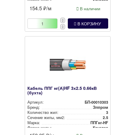
Форма жилы:
Круглая
154.5
₽/м
В наличии
В КОРЗИНУ
Кабель ППГ нг(А)HF 3х2.5 0.66кВ
(бухта)
Артикул:
БП-00010303
Бренд:
Элпром
Количество жил:
3
Сечение жилы, мм2:
2.5
Марка:
ППГнг-HF
Форма жилы:
Круглая