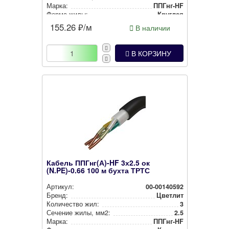
Марка:
ППГнг-HF
Форма жилы:
Круглая
155.26
₽/м
В наличии
В КОРЗИНУ
Кабель ППГнг(А)-HF 3х2.5 ок
(N.PE)-0.66 100 м бухта ТРТС
Артикул:
00-00140592
Бренд:
Цветлит
Количество жил:
3
Сечение жилы, мм2:
2.5
Марка:
ППГнг-HF