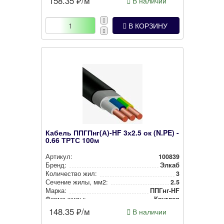
158.35
₽/м
В наличии
В КОРЗИНУ
Кабель ППГПнг(А)-HF 3х2.5 ок (N.PE) -
0.66 ТРТС 100м
Артикул:
100839
Бренд:
Элкаб
Количество жил:
3
Сечение жилы, мм2:
2.5
Марка:
ППГнг-HF
Форма жилы:
Круглая
148.35
₽/м
В наличии