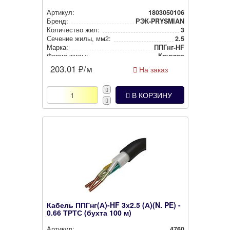
Артикул:
1803050106
Бренд:
РЭК-PRYSMIAN
Количество жил:
3
Сечение жилы, мм2:
2.5
Марка:
ППГнг-HF
Форма жилы:
Круглая
203.01
₽/м
На заказ
В КОРЗИНУ
Кабель ППГнг(А)-HF 3х2.5 (А)(N. PE) -
0.66 ТРТС (бухта 100 м)
Артикул:
4760