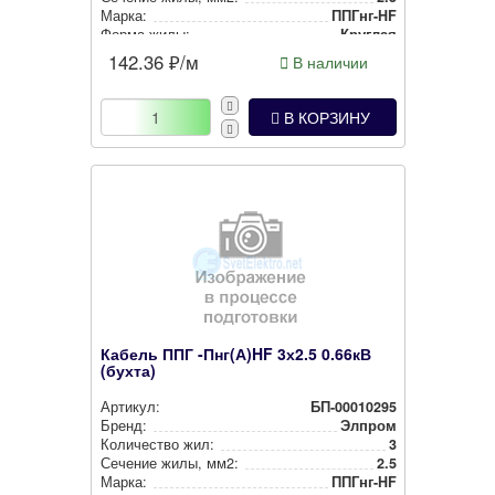
Марка:
ППГнг-HF
Форма жилы:
Круглая
142.36
₽/м
В наличии
В КОРЗИНУ
Кабель ППГ -Пнг(А)HF 3х2.5 0.66кВ
(бухта)
Артикул:
БП-00010295
Бренд:
Элпром
Количество жил:
3
Сечение жилы, мм2:
2.5
Марка:
ППГнг-HF