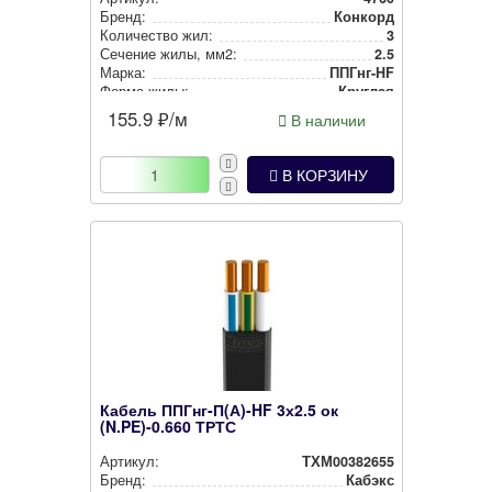
Бренд:
Конкорд
Количество жил:
3
Сечение жилы, мм2:
2.5
Марка:
ППГнг-HF
Форма жилы:
Круглая
155.9
₽/м
В наличии
В КОРЗИНУ
Кабель ППГнг-П(А)-HF 3х2.5 ок
(N.PE)-0.660 ТРТС
Артикул:
ТХМ00382655
Бренд:
Кабэкс