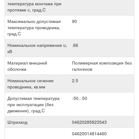
температура монтажа при
протяжке с, град.C
Максимально допустимая
90
температура проводника,
град.C
Номинальное напряжение u,
.66
кВ
Материал внешней
Полимерная композиция без
оболочки
галогенов
Номинальное сечение
2.5
проводника, кв.мм
Допустимая температура
-50...50
при эксплуатации (без
движения), град.C
Штрихкод
04620285823543
04620014814460