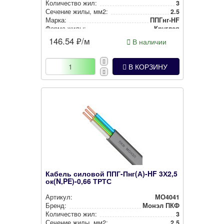
Количество жил:
3
Сечение жилы, мм2:
2.5
Марка:
ППГнг-HF
Форма жилы:
Круглая
146.54
₽/м
В наличии
В КОРЗИНУ
Кабель силовой ППГ-Пнг(А)-HF 3Х2,5
ок(N,PE)-0,66 ТРТС
Артикул:
МО4041
Бренд:
Монэл ПКФ
Количество жил:
3
Сечение жилы, мм2:
2.5